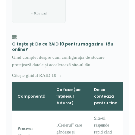
< 0.5s load
Citește și: De ce RAID 10 pentru magazinul tău
online?
Ghid complet despre cum configurația de stocare
protejează datele și accelerează site-ul tău.
Citește ghidul RAID 10 →
Ce face (pe
De ce
Componentă
înțelesul
contează
tuturor)
pentru tine
Site-ul
„Creierul” care
răspunde
Procesor
gândește și
rapid când