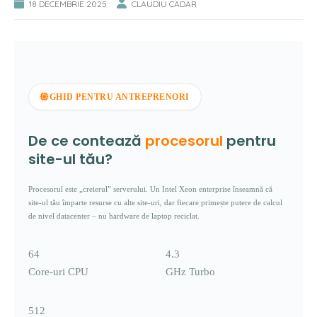
18 DECEMBRIE 2025
CLAUDIU CADAR
GHID PENTRU ANTREPRENORI
De ce contează
procesorul
pentru
site-ul tău?
Procesorul este „creierul” serverului. Un Intel Xeon enterprise înseamnă că
site-ul tău împarte resurse cu alte site-uri, dar fiecare primește putere de calcul
de nivel datacenter – nu hardware de laptop reciclat.
64
4.3
Core-uri CPU
GHz Turbo
512