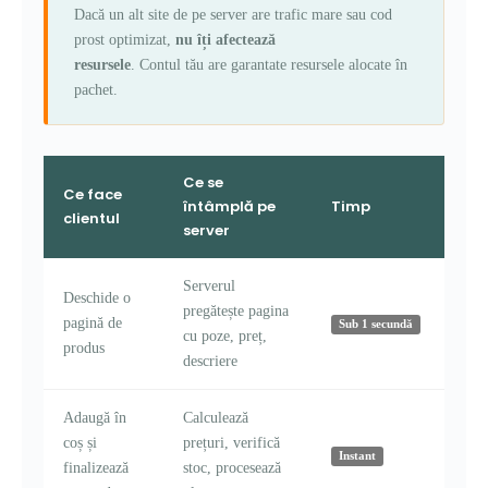
Dacă un alt site de pe server are trafic mare sau cod
prost optimizat,
nu îți afectează
resursele
. Contul tău are garantate resursele alocate în
pachet.
Ce se
Ce face
întâmplă pe
Timp
clientul
server
Serverul
Deschide o
pregătește pagina
pagină de
Sub 1 secundă
cu poze, preț,
produs
descriere
Adaugă în
Calculează
coș și
prețuri, verifică
Instant
finalizează
stoc, procesează