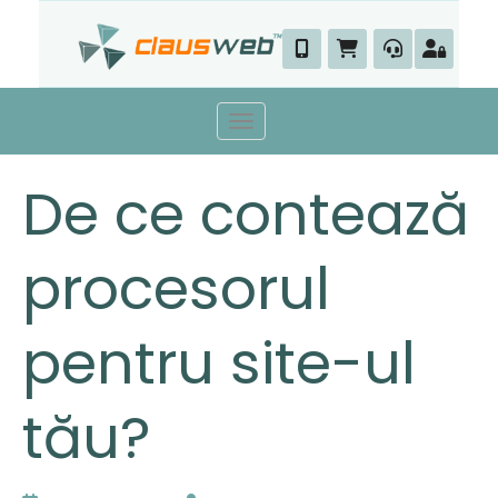
Skip
to
content
Toggle navigation
De ce contează
procesorul
pentru site-ul
tău?