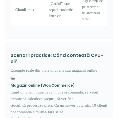
Alți clienți de
„Gardul” care
pe server nu
CloudLinux
separă conturile
îți afectează
între ele
site-ul
Scenarii practice: Când contează CPU-
ul?
Exemple reale din viața unui site sau magazin online
Magazin online (WooCommerce)
Când un client pune ceva în coș și comandă, serverul
trebuie să calculeze prețuri, să verifice
stocul, să proceseze plata. Cu un server puternic, 10 clienți
pot comanda simultan fără să se