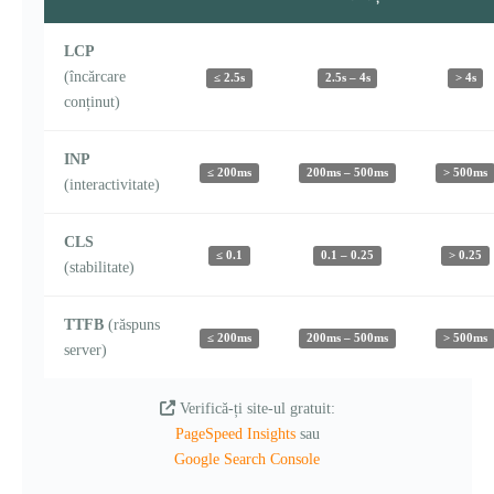
LCP
(încărcare
≤ 2.5s
2.5s – 4s
> 4s
conținut)
INP
≤ 200ms
200ms – 500ms
> 500ms
(interactivitate)
CLS
≤ 0.1
0.1 – 0.25
> 0.25
(stabilitate)
TTFB
(răspuns
≤ 200ms
200ms – 500ms
> 500ms
server)
Verifică-ți site-ul gratuit:
PageSpeed Insights
sau
Google Search Console