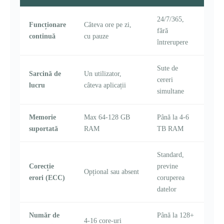
24/7/365,
Funcționare
Câteva ore pe zi,
fără
continuă
cu pauze
întrerupere
Sute de
Sarcină de
Un utilizator,
cereri
lucru
câteva aplicații
simultane
Memorie
Max 64-128 GB
Până la 4-6
suportată
RAM
TB RAM
Standard,
Corecție
previne
Opțional sau absent
erori (ECC)
coruperea
datelor
Număr de
Până la 128+
4-16 core-uri