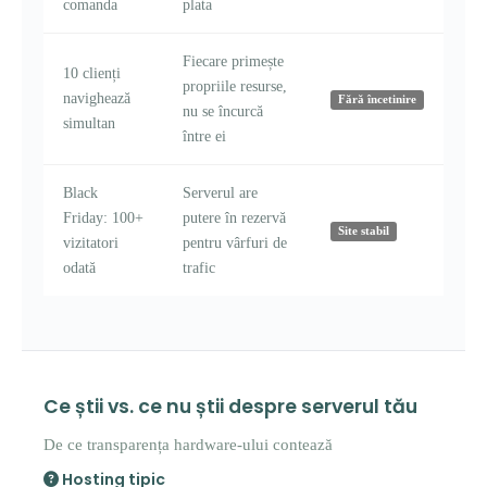
comanda
plata
Fiecare primește
10 clienți
propriile resurse,
navighează
Fără încetinire
nu se încurcă
simultan
între ei
Black
Serverul are
Friday: 100+
putere în rezervă
Site stabil
vizitatori
pentru vârfuri de
odată
trafic
Ce știi vs. ce nu știi despre serverul tău
De ce transparența hardware-ului contează
Hosting tipic