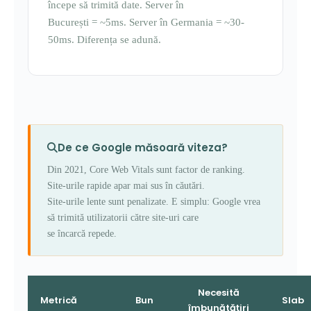
începe să trimită date. Server în
București = ~5ms. Server în Germania = ~30-
50ms. Diferența se adună.
De ce Google măsoară viteza?
Din 2021, Core Web Vitals sunt factor de ranking.
Site-urile rapide apar mai sus în căutări.
Site-urile lente sunt penalizate. E simplu: Google vrea
să trimită utilizatorii către site-uri care
se încarcă repede.
Necesită
Metrică
Bun
Slab
îmbunătățiri