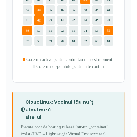
34
33
35
36
37
38
39
40
42
41
43
44
45
46
47
48
49
56
50
51
52
53
54
55
57
58
59
60
61
62
63
64
■
Core-uri active pentru contul tău în acest moment |
■
Core-uri disponibile pentru alte conturi
CloudLinux: Vecinul tău nu îți
afectează
site-ul
Fiecare cont de hosting rulează într-un „container”
izolat (LVE – Lightweight Virtual Environment).