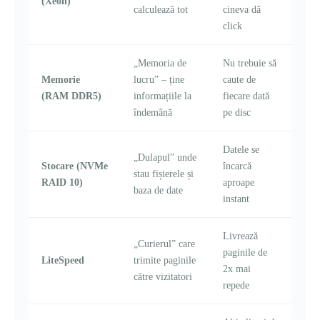
(Xeon)
calculează tot
cineva dă
click
„Memoria de
Nu trebuie să
Memorie
lucru” – ține
caute de
(RAM DDR5)
informațiile la
fiecare dată
îndemână
pe disc
Datele se
„Dulapul” unde
Stocare (NVMe
încarcă
stau fișierele și
RAID 10)
aproape
baza de date
instant
Livrează
„Curierul” care
paginile de
LiteSpeed
trimite paginile
2x mai
către vizitatori
repede