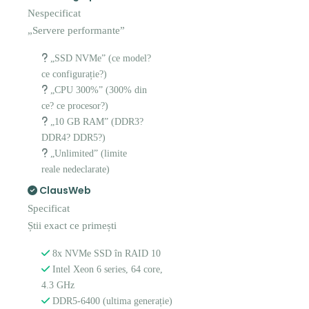
Nespecificat
„Servere performante”
„SSD NVMe” (ce model?
ce configurație?)
„CPU 300%” (300% din
ce? ce procesor?)
„10 GB RAM” (DDR3?
DDR4? DDR5?)
„Unlimited” (limite
reale nedeclarate)
ClausWeb
Specificat
Știi exact ce primești
8x NVMe SSD în RAID 10
Intel Xeon 6 series, 64 core,
4.3 GHz
DDR5-6400 (ultima generație)