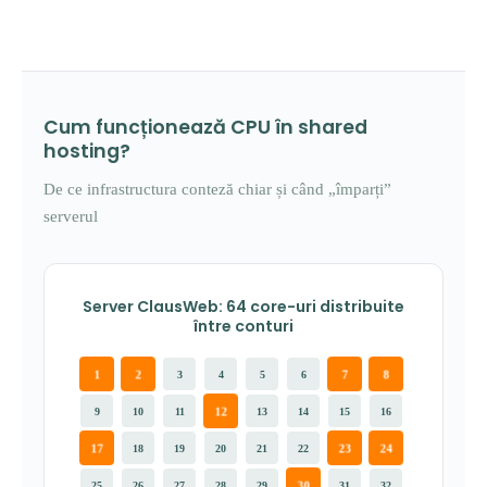
Cum funcționează CPU în shared
hosting?
De ce infrastructura conteză chiar și când „împarți”
serverul
Server ClausWeb: 64 core-uri distribuite
între conturi
1
2
7
8
3
4
5
6
12
9
10
11
13
14
15
16
17
23
24
18
19
20
21
22
30
25
26
27
28
29
31
32