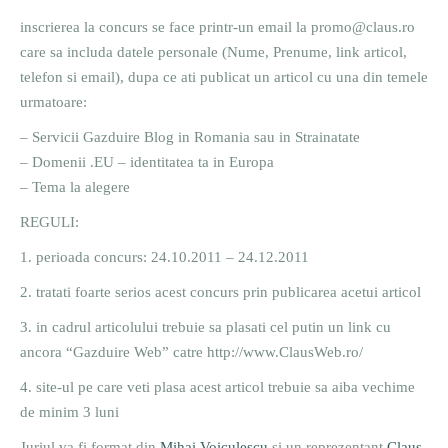
inscrierea la concurs se face printr-un email la promo@claus.ro
care sa includa datele personale (Nume, Prenume, link articol,
telefon si email), dupa ce ati publicat un articol cu una din temele
urmatoare:
– Servicii Gazduire Blog in Romania sau in Strainatate
– Domenii .EU – identitatea ta in Europa
– Tema la alegere
REGULI:
1. perioada concurs: 24.10.2011 – 24.12.2011
2. tratati foarte serios acest concurs prin publicarea acetui articol
3. in cadrul articolului trebuie sa plasati cel putin un link cu
ancora “Gazduire Web” catre http://www.ClausWeb.ro/
4. site-ul pe care veti plasa acest articol trebuie sa aiba vechime
de minim 3 luni
Juriul va fi format din
Mihai Voiculescu
si un reprezentant
Claus