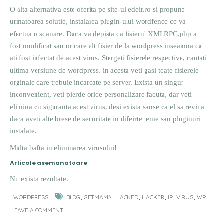
O alta alternativa este oferita pe site-ul edeir.ro si propune
urmatoarea solutie, instalarea plugin-ului wordfence ce va
efectua o scanare. Daca va depista ca fisierul XMLRPC.php a
fost modificat sau oricare alt fisier de la wordpress inseamna ca
ati fost infectat de acest virus. Stergeti fisierele respective, cautati
ultima versiune de wordpress, in acesta veti gasi toate fisierele
orginale care trebuie incarcate pe server. Exista un singur
inconvenient, veti pierde orice personalizare facuta, dar veti
elimina cu siguranta acest virus, desi exista sanse ca el sa revina
daca aveti alte brese de securitate in difeirte teme sau pluginuri
instalate.
Multa bafta in eliminarea virusului!
Articole asemanatoare
Nu exista rezultate.
,
,
,
,
,
,
WORDPRESS
BLOG
GETMAMA
HACKED
HACKER
IP
VIRUS
WP
LEAVE A COMMENT