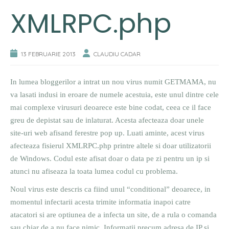
XMLRPC.php
13 FEBRUARIE 2013
CLAUDIU CADAR
In lumea bloggerilor a intrat un nou virus numit GETMAMA, nu
va lasati indusi in eroare de numele acestuia, este unul dintre cele
mai complexe virusuri deoarece este bine codat, ceea ce il face
greu de depistat sau de inlaturat. Acesta afecteaza doar unele
site-uri web afisand ferestre pop up. Luati aminte, acest virus
afecteaza fisierul XMLRPC.php printre altele si doar utilizatorii
de Windows. Codul este afisat doar o data pe zi pentru un ip si
atunci nu afiseaza la toata lumea codul cu problema.
Noul virus este descris ca fiind unul “conditional” deoarece, in
momentul infectarii acesta trimite informatia inapoi catre
atacatori si are optiunea de a infecta un site, de a rula o comanda
sau chiar de a nu face nimic. Informatii precum adresa de IP si