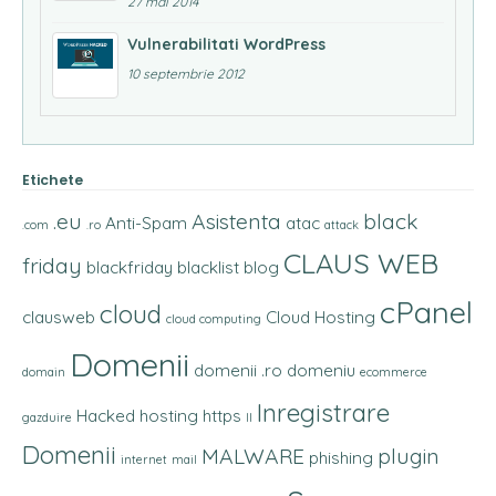
27 mai 2014
Vulnerabilitati WordPress
10 septembrie 2012
Etichete
.eu
Asistenta
black
Anti-Spam
atac
.com
.ro
attack
CLAUS WEB
friday
blackfriday
blacklist
blog
cPanel
cloud
clausweb
Cloud Hosting
cloud computing
Domenii
domenii .ro
domeniu
domain
ecommerce
Inregistrare
Hacked
hosting
https
gazduire
II
Domenii
MALWARE
plugin
phishing
internet
mail