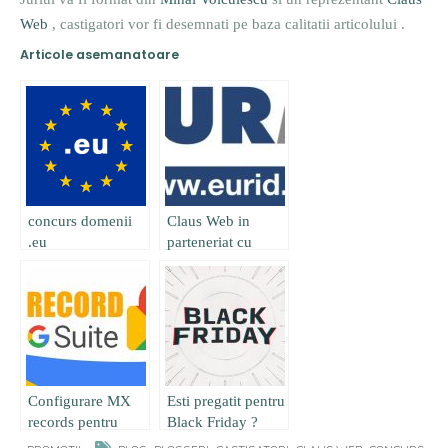
Web
, castigatori vor fi desemnati pe baza calitatii articolului .
Articole asemanatoare
concurs domenii
Claus Web in
.eu
parteneriat cu
EURID
organizeaza
concurs
Configurare MX
Esti pregatit pentru
records pentru
Black Friday ?
server de email