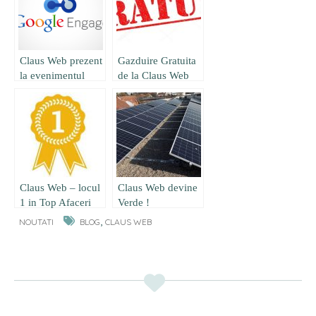
Claus Web prezent
Gazduire Gratuita
la evenimentul
de la Claus Web
Google Engage
Cluj-Napoca 2012
Claus Web – locul
Claus Web devine
1 in Top Afaceri
Verde !
Romania, judetul
,
NOUTATI
BLOG
CLAUS WEB
SATU MARE