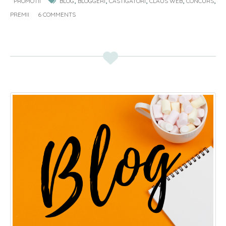
,
,
,
,
,
PROMOTII
BLOG
BLOGGERI
CASTIGATORI
CLAUS WEB
CONCURS
prin Google Apps
PREMII
6 COMMENTS