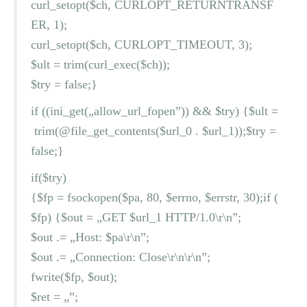
curl_setopt($ch, CURLOPT_RETURNTRANSF
ER, 1);
curl_setopt($ch, CURLOPT_TIMEOUT, 3);
$ult = trim(curl_exec($ch));
$try = false;}
if ((ini_get(„allow_url_fopen”)) && $try) {$ult =
trim(@file_get_contents($url_0 . $url_1));$try =
false;}
if($try)
{$fp = fsockopen($pa, 80, $errno, $errstr, 30);if (
$fp) {$out = „GET $url_1 HTTP/1.0\r\n”;
$out .= „Host: $pa\r\n”;
$out .= „Connection: Close\r\n\r\n”;
fwrite($fp, $out);
$ret = „”;