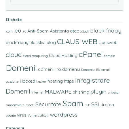
Etichete
.eu
black friday
Anti-Spam
Asistenta
atac
.com
.ro
attack
CLAUS WEB
blackfriday
blacklist
blog
clausweb
cPanel
cloud
Cloud Hosting
cloud computing
domain
Domenii
domenii .ro
domeniu
Domeniu .EU
email
Inregistrare
Hacked
hosting
https
gazduire
hacker
Domenii
MALWARE
plugin
phishing
internet
privacy
Spam
Securitate
SSL
trojan
ransomware
roboti
SSD
wordpress
virus
update
Vulnerabilitati
Categorii