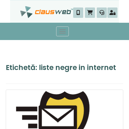
Skip
to
content
Toggle navigation
Etichetă:
liste negre in internet