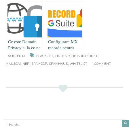
Outlook
scapam de el
Ce este Domain
Configurare MX
Privacy si la ce ne
records pentru
ajuta ?
server de email
,
,
ASISTENTA
BLACKLIST
LISTE NEGRE IN INTERNET
prin Google Apps
,
,
,
MAILSCANNER
SPAMCOP
SPAMHAUS
WHITELIST
1 COMMENT
Search for: