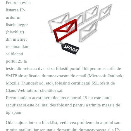
Pentru a evita
listarea IP-
urilor in
listele negre
(blacklist)
din internet
recomandam
sa blocati
portul 25 la
iesire din reteaua dvs. si sa folositi portul 465 pentru setarile de
SMTP ale aplicatiei dumneavoastra de email (Microsoft Outlook,
Mozilla Thunderbird, etc), folosind certificatul SSL oferit de
Claus Web tuturor clientilor sai.
Recomandam acest lucru deoarece portul 25 nu este unul
securizat si este cel mai des folosind pentru a trimite mesaje de
tip spam.
Odata ajuns intr-un blacklist, veti avea probleme in a primi sau
trimite mailuri, iar reputatia domeniului dumneavoastra si a IP-