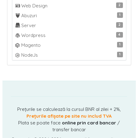
Web Design
2
Abuzuri
1
Server
2
Wordpress
4
Magento
1
NodeJs
1
Prețurile se calculează la cursul BNR al zilei + 2%,
Prețurile afișate pe site nu includ TVA
Plata se poate face
online prin card bancar
/
transfer bancar