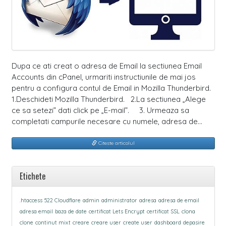
Dupa ce ati creat o adresa de Email la sectiunea Email
Accounts din cPanel, urmariti instructiunile de mai jos
pentru a configura contul de Email in Mozilla Thunderbird.
1.Deschideti Mozilla Thunderbird. 2.La sectiunea „Alege
ce sa setezi” dati click pe „E-mail”. 3. Urmeaza sa
completati campurile necesare cu numele, adresa de…
Citeste articolul
Etichete
.htaccess
522 Cloudflare
admin
administrator
adresa
adresa de email
adresa email
baza de date
certificat Lets Encrypt
certificat SSL
clona
clone
continut mixt
creare
creare user
create user
dashboard
depasire