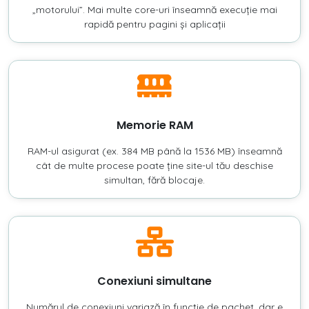
„motorului”. Mai multe core-uri înseamnă execuție mai
rapidă pentru pagini și aplicații
Memorie RAM
RAM-ul asigurat (ex. 384 MB până la 1536 MB) înseamnă
cât de multe procese poate ține site-ul tău deschise
simultan, fără blocaje.
Conexiuni simultane
Numărul de conexiuni variază în funcție de pachet, dar e