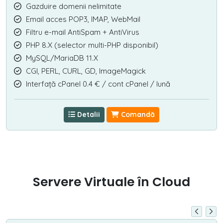
Gazduire domenii nelimitate
Email acces POP3, IMAP, WebMail
Filtru e-mail AntiSpam + AntiVirus
PHP 8.X (selector multi-PHP disponibil)
MySQL/MariaDB 11.X
CGI, PERL, CURL, GD, ImageMagick
Interfață cPanel 0.4 € / cont cPanel / lună
Detalii
Comandă
Servere Virtuale în Cloud