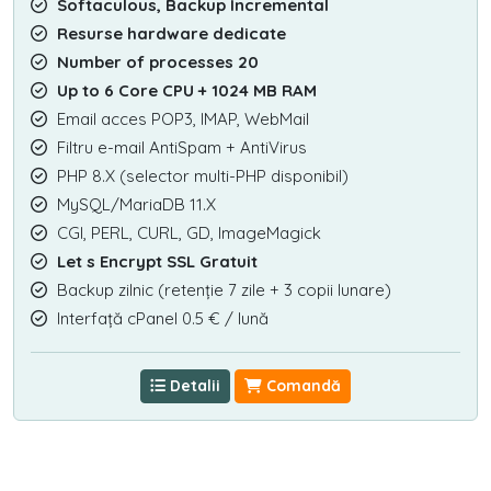
Softaculous, Backup Incremental
Resurse hardware dedicate
Number of processes 20
Up to 6 Core CPU + 1024 MB RAM
Email acces POP3, IMAP, WebMail
Filtru e-mail AntiSpam + AntiVirus
PHP 8.X (selector multi-PHP disponibil)
MySQL/MariaDB 11.X
CGI, PERL, CURL, GD, ImageMagick
Let s Encrypt SSL Gratuit
Backup zilnic (retenție 7 zile + 3 copii lunare)
Interfață cPanel 0.5 € / lună
Detalii
Comandă