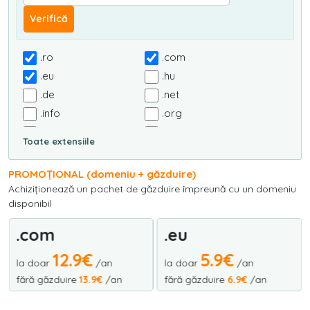
Verifică
.ro
.com
.eu
.hu
.de
.net
.info
.org
.biz
.com.ro
Toate extensiile
.org.ro
.nom.ro
.info.ro
.rec.ro
PROMOȚIONAL (domeniu + găzduire)
.arts.ro
.firm.ro
Achiziționează un pachet de găzduire împreună cu un domeniu
disponibil
.tm.ro
.nt.ro
.it
.fr
.eu
.hu
.es
.tv
.9€
5.9€
7.9
.us
.co.uk
/an
la doar
/an
la doar
re
13.9€
/an
fără găzduire
6.9€
/an
fără găzduire
.uk
.agency
.live
.ai