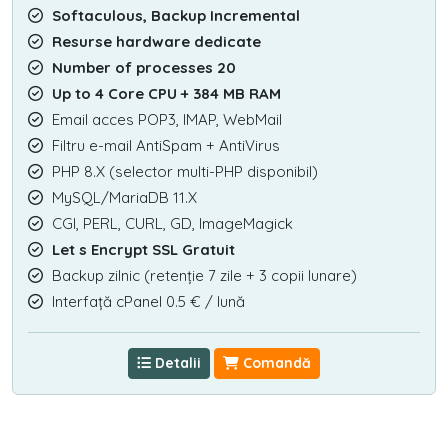
Softaculous, Backup Incremental
Resurse hardware dedicate
Number of processes 20
Up to 4 Core CPU + 384 MB RAM
Email acces POP3, IMAP, WebMail
Filtru e-mail AntiSpam + AntiVirus
PHP 8.X (selector multi-PHP disponibil)
MySQL/MariaDB 11.X
CGI, PERL, CURL, GD, ImageMagick
Let s Encrypt SSL Gratuit
Backup zilnic (retenție 7 zile + 3 copii lunare)
Interfață cPanel 0.5 € / lună
Detalii
Comandă