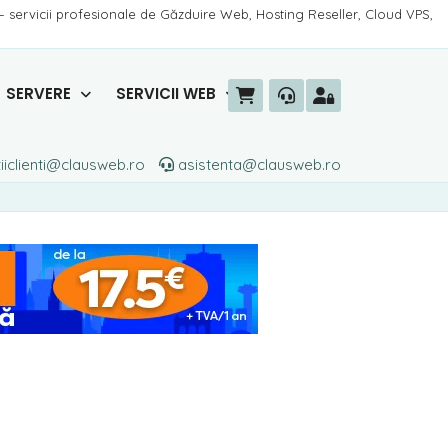
– servicii profesionale de Găzduire Web, Hosting Reseller, Cloud VPS,
SERVERE
SERVICII WEB
iiclienti@clausweb.ro
asistenta@clausweb.ro