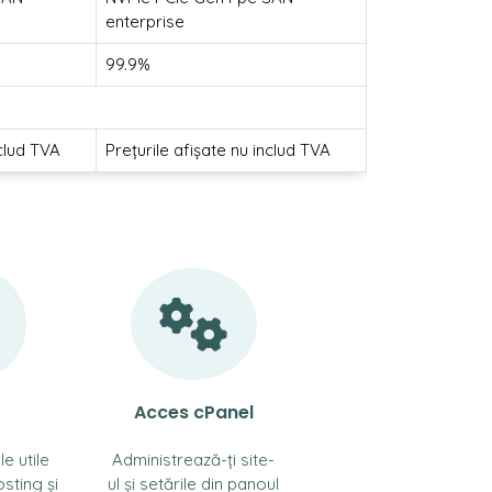
enterprise
99.9%
nclud TVA
Prețurile afișate nu includ TVA
Acces cPanel
le utile
Administrează-ți site-
sting și
ul și setările din panoul