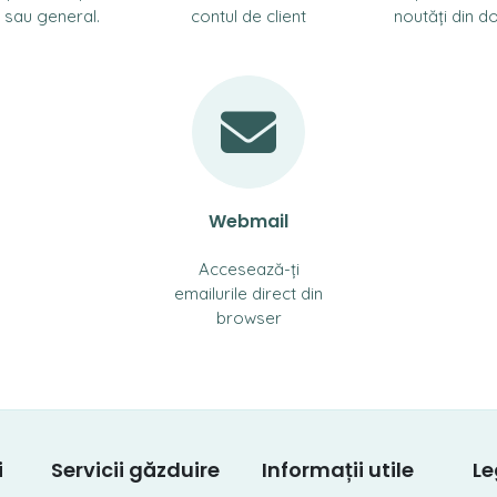
 sau general.
contul de client
noutăți din d
Webmail
Accesează-ți
emailurile direct din
browser
i
Servicii găzduire
Informații utile
Le