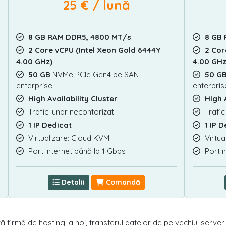
25 € / lună
8 GB RAM DDR5, 4800 MT/s
8 GB
2 Core vCPU (Intel Xeon Gold 6444Y
2 Cor
4.00 GHz)
4.00 GHz
50 GB
NVMe PCIe Gen4 pe SAN
50 G
enterprise
enterpris
High Availability Cluster
High 
Trafic lunar necontorizat
Trafic
1 IP Dedicat
1 IP 
Virtualizare: Cloud KVM
Virtua
Port internet până la 1 Gbps
Port i
Detalii
Comandă
 altă firmă de hosting la noi, transferul datelor de pe vechiul serve