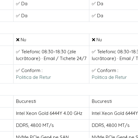
✅ Da
✅ Da
✅ Da
✅ Da
❌ Nu
❌ Nu
✅ Telefonic 08:30–18:30 (zile
✅ Telefonic 08:30–18:3
lucrătoare) · Email / Tichete 24/7
lucrătoare) · Email / 
✅ Conform :
✅ Conform :
Politica de Retur
Politica de Retur
Bucuresti
Bucuresti
Intel Xeon Gold 6444Y 4.00 GHz
Intel Xeon Gold 6444
DDR5, 4800 MT/s
DDR5, 4800 MT/s
NVMe PCIe Gen4 pe SAN
NVMe PCIe Gen4 pe 