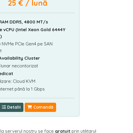
25 € / lună
 RAM DDR5, 4800 MT/s
e vCPU (Intel Xeon Gold 6444Y
)
B
NVMe PCIe Gen4 pe SAN
e
Availability Cluster
 lunar necontorizat
Dedicat
lizare: Cloud KVM
nternet până la 1 Gbps
Detalii
Comandă
r la serverul nostru se face
gratuit
prin utilitarul