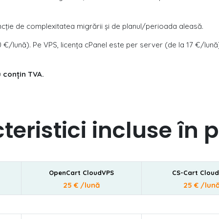
ncție de complexitatea migrării și de planul/perioada aleasă.
€/lună). Pe VPS, licența cPanel este per server (de la 17 €/lună),
u conțin TVA.
teristici incluse în 
OpenCart CloudVPS
CS-Cart Clou
25 € /lună
25 € /lun