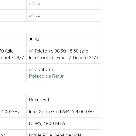
✅ Da
✅ Da
❌ Nu
0 (zile
✅ Telefonic 08:30–18:30 (zile
Tichete 24/7
lucrătoare) · Email / Tichete 24/7
✅ Conform :
Politica de Retur
Bucuresti
Y 4.00 GHz
Intel Xeon Gold 6444Y 4.00 GHz
DDR5, 4800 MT/s
SAN
NVMe PCIe Gen4 pe SAN