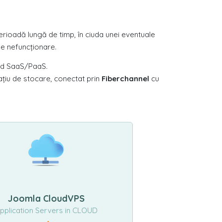
rioadă lungă de timp, în ciuda unei eventuale
de nefuncționare.
oud SaaS/PaaS.
țiu de stocare, conectat prin
Fiberchannel
cu
Joomla CloudVPS
pplication Servers in CLOUD