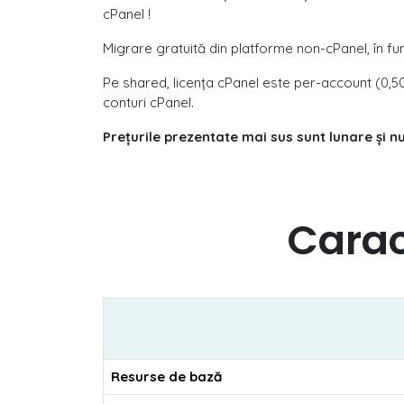
cPanel !
Migrare gratuită din platforme non-cPanel, în fu
Pe shared, licența cPanel este per-account (0,50 
conturi cPanel.
Prețurile prezentate mai sus sunt lunare și n
Carac
Resurse de bază