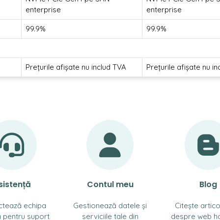
enterprise
enterprise
99.9%
99.9%
Prețurile afișate nu includ TVA
Prețurile afișate nu i
sistență
Contul meu
Blog
ctează echipa
Gestionează datele și
Citește artico
 pentru suport
serviciile tale din
despre web ho