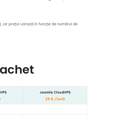
 iar prețul variază în funcție de numărul de
pachet
dVPS
Joomla CloudVPS
ă
25 € /lună