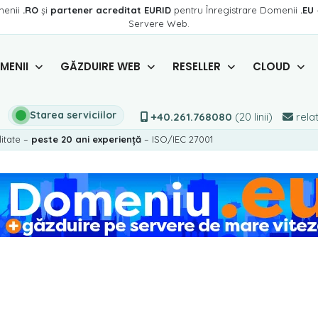
menii
.RO
și
partener acreditat EURID
pentru Înregistrare Domenii
.EU
Servere Web.
MENII
GĂZDUIRE WEB
RESELLER
CLOUD
Starea serviciilor
+40.261.768080
(20 linii)
relat
litate –
peste 20 ani experiență
– ISO/IEC 27001