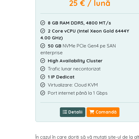
25 € / lună
8 GB RAM DDR5, 4800 MT/s
2 Core vCPU (Intel Xeon Gold 6444Y
4.00 GHz)
50 GB
NVMe PCIe Gen4 pe SAN
enterprise
High Availability Cluster
Trafic lunar necontorizat
1 IP Dedicat
Virtualizare: Cloud KVM
Port internet până la 1 Gbps
Detalii
Comandă
În cazul în care doriți să vă mutați site-ul de la