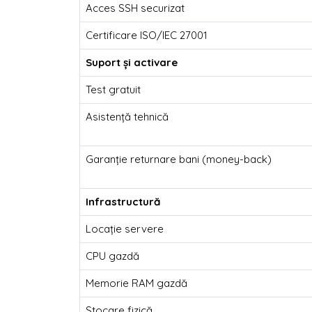
Acces SSH securizat
Certificare ISO/IEC 27001
Suport și activare
Test gratuit
Asistență tehnică
Garanție returnare bani (money-back)
Infrastructură
Locație servere
CPU gazdă
Memorie RAM gazdă
Stocare fizică