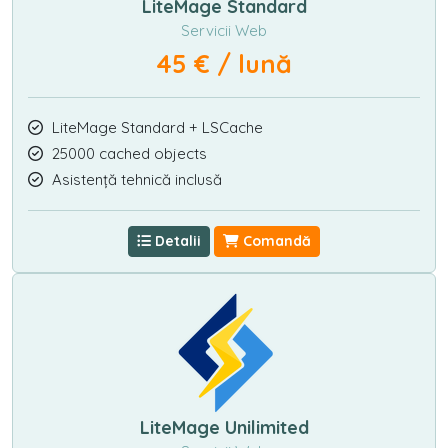
LiteMage Standard
Servicii Web
45 € / lună
LiteMage Standard + LSCache
25000 cached objects
Asistență tehnică inclusă
Detalii
Comandă
LiteMage Unilimited