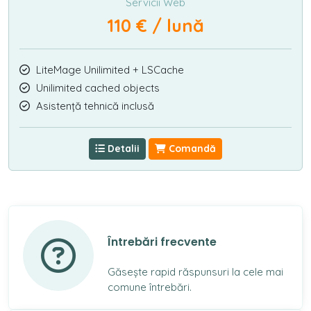
Servicii Web
110 € / lună
LiteMage Unilimited + LSCache
Unilimited cached objects
Asistență tehnică inclusă
Detalii
Comandă
Întrebări frecvente
Găsește rapid răspunsuri la cele mai
comune întrebări.