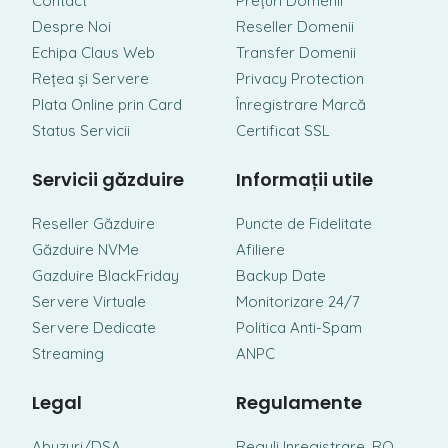
Contact
Prețuri Domenii
Despre Noi
Reseller Domenii
Echipa Claus Web
Transfer Domenii
Rețea și Servere
Privacy Protection
Plata Online prin Card
Înregistrare Marcă
Status Servicii
Certificat SSL
Servicii găzduire
Informații utile
Reseller Găzduire
Puncte de Fidelitate
Găzduire NVMe
Afiliere
Gazduire BlackFriday
Backup Date
Servere Virtuale
Monitorizare 24/7
Servere Dedicate
Politica Anti-Spam
Streaming
ANPC
Legal
Regulamente
Abuzuri/DSA
Reguli Inregistrare .RO