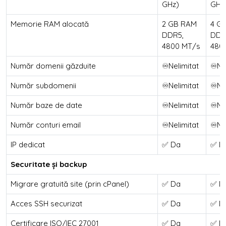
GHz)
GHz
Memorie RAM alocată
2 GB RAM
4 G
DDR5,
DDR
4800 MT/s
480
Număr domenii găzduite
♾️Nelimitat
♾️Ne
Număr subdomenii
♾️Nelimitat
♾️Ne
Număr baze de date
♾️Nelimitat
♾️Ne
Număr conturi email
♾️Nelimitat
♾️Ne
IP dedicat
✅ Da
✅ D
Securitate și backup
Migrare gratuită site (prin cPanel)
✅ Da
✅ D
Acces SSH securizat
✅ Da
✅ D
Certificare ISO/IEC 27001
✅ Da
✅ D