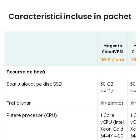
Caracteristici incluse în pachet
Magento
Ma
CloudVPS1
Clo
10 € /lună
15 
Resurse de bază
Spațiu alocat pe disc SSD
30 GB
50 
NVMe
NVM
Trafic lunar
♾️Nelimitat
♾️Ne
Putere procesor (CPU)
1 Core
1 Co
vCPU (Intel
vCPU
Xeon Gold
Xeo
6444Y 4.00
6444