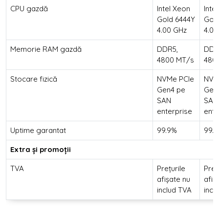
CPU gazdă
Intel Xeon
Inte
Gold 6444Y
Gol
4.00 GHz
4.00
Memorie RAM gazdă
DDR5,
DDR
4800 MT/s
480
Stocare fizică
NVMe PCIe
NVM
Gen4 pe
Gen
SAN
SAN
enterprise
ente
Uptime garantat
99.9%
99.
Extra și promoții
TVA
Prețurile
Preț
afișate nu
afiș
includ TVA
incl