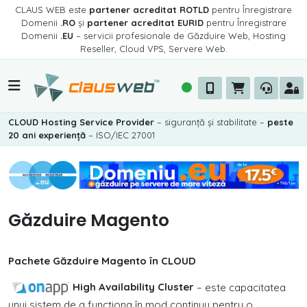
CLAUS WEB este
partener acreditat ROTLD
pentru Înregistrare
Domenii
.RO
și
partener acreditat EURID
pentru Înregistrare
Domenii
.EU
– servicii profesionale de Găzduire Web, Hosting
Reseller, Cloud VPS, Servere Web.
CLOUD Hosting Service Provider
– siguranță și stabilitate –
peste
20 ani experiență
– ISO/IEC 27001
Găzduire Magento
Pachete Găzduire Magento în CLOUD
High Availability Cluster
– este capacitatea
unui sistem de a funcționa în mod continuu pentru o