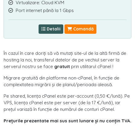
Virtualizare: Cloud KVM
Port internet până la 1 Gbps
Detalii
Comandă
În cazul în care doriți să vă mutați site-ul de la altă firmă de
hosting la noi, transferul datelor de pe vechiul server la
serverul nostru se face
gratuit
prin utilitarul cPanel !
Migrare gratuită din platforme non-cPanel, în funcție de
complexitatea migrării și de planul/perioada aleasă.
Pe shared, licența cPanel este per-account (0,50 €/lună). Pe
VPS, licența cPanel este per server (de la 17 €/lună), iar
prețul variază în funcție de numărul de conturi cPanel.
Prețurile prezentate mai sus sunt lunare și nu conțin TVA.