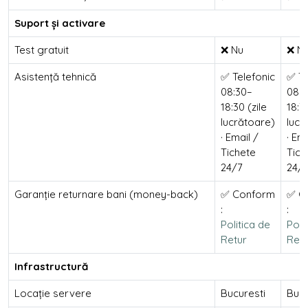
Suport și activare
Test gratuit
❌ Nu
❌ N
Asistență tehnică
✅ Telefonic
✅ Te
08:30–
08:3
18:30 (zile
18:30
lucrătoare)
lucr
· Email /
· Ema
Tichete
Tich
24/7
24/
Garanție returnare bani (money-back)
✅ Conform
✅ C
:
:
Politica de
Poli
Retur
Retu
Infrastructură
Locație servere
Bucuresti
Bucu