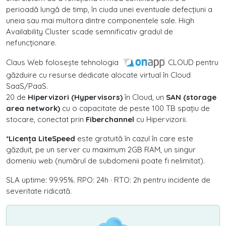
perioadă lungă de timp, în ciuda unei eventuale defecțiuni a
uneia sau mai multora dintre componentele sale. High
Availability Cluster scade semnificativ gradul de
nefuncționare.
Claus Web folosește tehnologia
CLOUD pentru
găzduire cu resurse dedicate alocate virtual în Cloud
SaaS/PaaS.
20 de
Hipervizori (Hypervisors)
în Cloud, un
SAN (storage
area network)
cu o capacitate de peste 100 TB spațiu de
stocare, conectat prin
Fiberchannel
cu Hipervizorii.
*Licența LiteSpeed
este gratuită în cazul în care este
găzduit, pe un server cu maximum 2GB RAM, un singur
domeniu web (numărul de subdomenii poate fi nelimitat).
SLA uptime: 99.95%. RPO: 24h · RTO: 2h pentru incidente de
severitate ridicată.