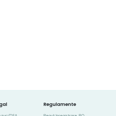
gal
Regulamente
uzuri/DSA
Reguli Inregistrare .RO