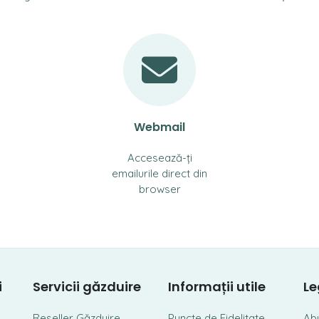
Webmail
Accesează-ți
emailurile direct din
browser
i
Servicii găzduire
Informații utile
Le
Reseller Găzduire
Puncte de Fidelitate
Ab