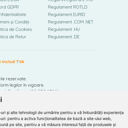
ord GDPR
Regulament ROTLD
fidentialitate
Regulament EURID
meni și Condiții
Regulament .COM .NET
itica de Cookies
Regulament .HU
itica de Retur
Regulament .DE
u includ TVA
ile rezervate.
orm legilor în vigoare.
nal. Certificare
ISO/IEC 27001.
i
uri și alte tehnologii de urmărire pentru a vă îmbunătăți experiența
uri:
pentru a activa funcționalitatea de bază a site-ului web
,
bună pe site
,
pentru a vă măsura interesul față de produsele și