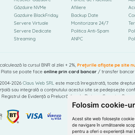
Găzduire NVMe
Afiliere
Ac
Gazduire BlackFriday
Backup Date
Con
Servere Virtuale
Monitorizare 24/7
Ter
Servere Dedicate
Politica Anti-Spam
Pol
Streaming
ANPC
Pol
 calculează la cursul BNR al zilei + 2%,
Prețurile afișate pe site n
Plata se poate face
online prin card bancar
/ transfer bancar
 2004-2026
Claus Web SRL
este marcă înregistrată, toate dreptur
ială sau integrală a conținutului acestui site se pedepsește conf
n Registrul de Evidență a Prelucrărilor de Date cu Caracter Perso
Folosim cookie-ur
Acest site web folosește cookie-
de navigare în următoarele scop
pentru a oferi o experiență mai 