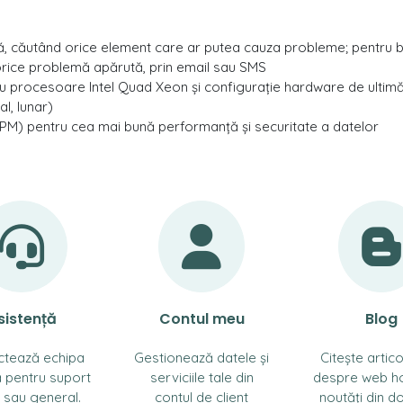
ă, căutând orice element care ar putea cauza probleme; pentru b
orice problemă apărută, prin email sau SMS
cu procesoare Intel Quad Xeon și configurație hardware de ultim
l, lunar)
RPM) pentru cea mai bună performanță și securitate a datelor
sistență
Contul meu
Blog
ctează echipa
Gestionează datele și
Citește artico
 pentru suport
serviciile tale din
despre web ho
 sau general.
contul de client
noutăți din d