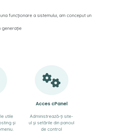
una funcționare a sistemului, am conceput un
ă generație
Acces cPanel
le utile
Administrează-ți site-
sting și
ul și setările din panoul
omeniu.
de control