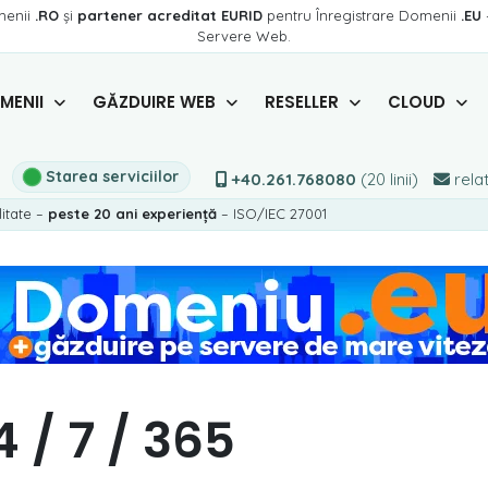
menii
.RO
și
partener acreditat EURID
pentru Înregistrare Domenii
.EU
Servere Web.
MENII
GĂZDUIRE WEB
RESELLER
CLOUD
Starea serviciilor
+40.261.768080
(20 linii)
relat
litate –
peste 20 ani experiență
– ISO/IEC 27001
 / 7 / 365