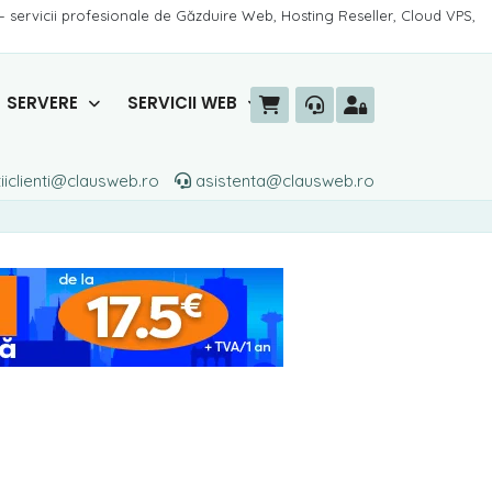
– servicii profesionale de Găzduire Web, Hosting Reseller, Cloud VPS,
SERVERE
SERVICII WEB
iiclienti@clausweb.ro
asistenta@clausweb.ro