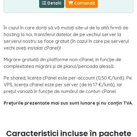
Detalii
Comandă
În cazul în care doriți să vă mutați site-ul de la altă firmă de
hosting la noi, transferul datelor de pe vechiul server la
serverul nostru se face gratuit (în cazul în care pe serverul
vechi aveți instalat cPanel)!
Migrare gratuită din platforme non-cPanel, în funcție de
complexitatea migrării și de planul/perioada aleasă.
Pe shared, licența cPanel este per-account (0,50 €/lună). Pe
VPS, licența cPanel este per server (de la 17 €/lună), iar
prețul variază în funcție de numărul de conturi cPanel.
Prețurile prezentate mai sus sunt lunare și nu conțin TVA.
Caracteristici incluse în pachete