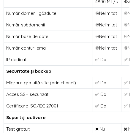
4800 MT/s
480
Număr domenii găzduite
♾️Nelimitat
♾️Ne
Număr subdomenii
♾️Nelimitat
♾️Ne
Număr baze de date
♾️Nelimitat
♾️Ne
Număr conturi email
♾️Nelimitat
♾️Ne
IP dedicat
✅ Da
✅ D
Securitate și backup
Migrare gratuită site (prin cPanel)
✅ Da
✅ D
Acces SSH securizat
✅ Da
✅ D
Certificare ISO/IEC 27001
✅ Da
✅ D
Suport și activare
Test gratuit
❌ Nu
❌ N