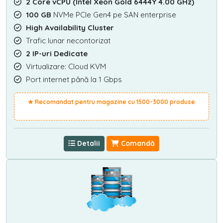
2 Core vCPU (Intel Xeon Gold 6444Y 4.00 GHz)
100 GB
NVMe PCIe Gen4 pe SAN enterprise
High Availability Cluster
Trafic lunar necontorizat
2 IP-uri Dedicate
Virtualizare: Cloud KVM
Port internet până la 1 Gbps
★ Recomandat pentru magazine cu 1500-3000 produse
Detalii
Comandă