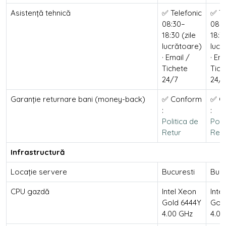
Asistență tehnică
✅ Telefonic
✅ Te
08:30–
08:3
18:30 (zile
18:30
lucrătoare)
lucr
· Email /
· Ema
Tichete
Tich
24/7
24/
Garanție returnare bani (money-back)
✅ Conform
✅ C
:
:
Politica de
Poli
Retur
Retu
Infrastructură
Locație servere
Bucuresti
Bucu
CPU gazdă
Intel Xeon
Inte
Gold 6444Y
Gol
4.00 GHz
4.00