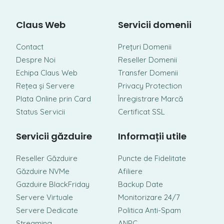
Claus Web
Servicii domenii
Contact
Prețuri Domenii
Despre Noi
Reseller Domenii
Echipa Claus Web
Transfer Domenii
Rețea și Servere
Privacy Protection
Plata Online prin Card
Înregistrare Marcă
Status Servicii
Certificat SSL
Servicii găzduire
Informații utile
Reseller Găzduire
Puncte de Fidelitate
Găzduire NVMe
Afiliere
Gazduire BlackFriday
Backup Date
Servere Virtuale
Monitorizare 24/7
Servere Dedicate
Politica Anti-Spam
Streaming
ANPC