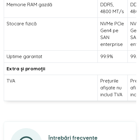
Memorie RAM gazdă
DDR5,
DDR
4800 MT/s
480
Stocare fizică
NVMe PCIe
NVM
Gen4 pe
Gen
SAN
SAN
enterprise
ente
Uptime garantat
99.9%
99.
Extra și promoții
TVA
Prețurile
Preț
afișate nu
afiș
includ TVA
incl
Întrebări frecvente