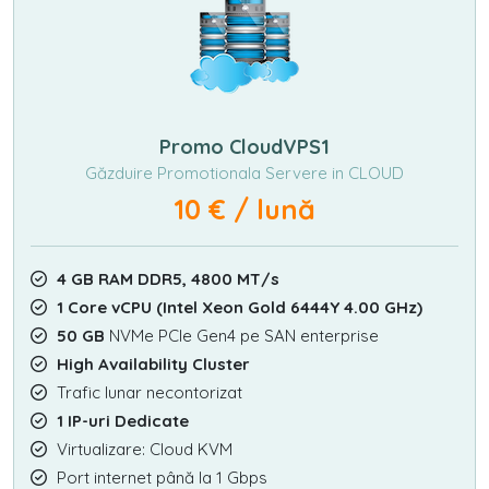
Promo CloudVPS1
Găzduire Promotionala Servere in CLOUD
10 € / lună
4 GB RAM DDR5, 4800 MT/s
1 Core vCPU (Intel Xeon Gold 6444Y 4.00 GHz)
50 GB
NVMe PCIe Gen4 pe SAN enterprise
High Availability Cluster
Trafic lunar necontorizat
1 IP-uri Dedicate
Virtualizare: Cloud KVM
Port internet până la 1 Gbps