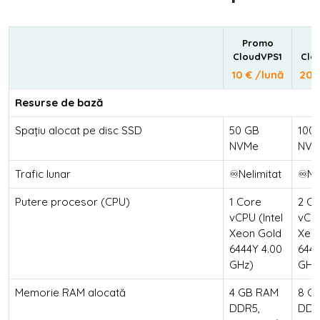
Promo
P
CloudVPS1
Clo
10 € /lună
20 
Resurse de bază
Spațiu alocat pe disc SSD
50 GB
100
NVMe
NVM
Trafic lunar
♾️Nelimitat
♾️Ne
Putere procesor (CPU)
1 Core
2 C
vCPU (Intel
vCPU
Xeon Gold
Xeo
6444Y 4.00
6444
GHz)
GHz
Memorie RAM alocată
4 GB RAM
8 G
DDR5,
DDR