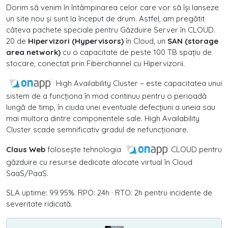
Dorim să venim în întâmpinarea celor care vor să își lanseze
un site nou și sunt la început de drum. Astfel, am pregătit
câteva pachete speciale pentru Găzduire Server în CLOUD.
20 de
Hipervizori (Hypervisors)
în Cloud, un
SAN (storage
area network)
cu o capacitate de peste 100 TB spațiu de
stocare, conectat prin Fiberchannel cu Hipervizorii.
High Availability Cluster – este capacitatea unui
sistem de a funcționa în mod continuu pentru o perioadă
lungă de timp, în ciuda unei eventuale defecțiuni a uneia sau
mai multora dintre componentele sale. High Availability
Cluster scade semnificativ gradul de nefuncționare.
Claus Web
folosește tehnologia
CLOUD pentru
găzduire cu resurse dedicate alocate virtual în Cloud
SaaS/PaaS.
SLA uptime: 99.95%. RPO: 24h · RTO: 2h pentru incidente de
severitate ridicată.