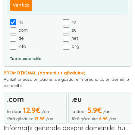
Verifică
.hu
.ro
.com
.eu
.de
.net
.info
.org
.biz
.com.ro
Toate extensiile
.org.ro
.nom.ro
.info.ro
.rec.ro
PROMOȚIONAL (domeniu + găzduire)
.arts.ro
.firm.ro
Achiziționează un pachet de găzduire împreună cu un domeniu
disponibil
.tm.ro
.nt.ro
.it
.fr
.com
.eu
.es
.tv
12.9€
5.9€
.us
.co.uk
la doar
/an
la doar
/an
fără găzduire
13.9€
/an
fără găzduire
6.9€
/an
.uk
.agency
Informații generale despre domeniile .hu
.live
.ai