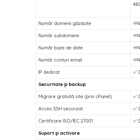
48
Număr domenii găzduite
♾️N
Număr subdomenii
♾️N
Număr baze de date
♾️N
Număr conturi email
♾️N
IP dedicat
✅ 
Securitate și backup
Migrare gratuită site (prin cPanel)
✅ 
Acces SSH securizat
✅ 
Certificare ISO/IEC 27001
✅ 
Suport și activare