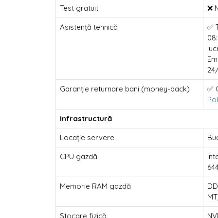
Test gratuit
❌ 
Asistență tehnică
✅ T
08:
luc
Ema
24
Garanție returnare bani (money-back)
✅ 
Pol
Infrastructură
Locație servere
Buc
CPU gazdă
Int
64
Memorie RAM gazdă
DD
MT
Stocare fizică
NV