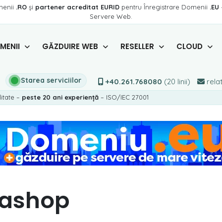
menii
.RO
și
partener acreditat EURID
pentru Înregistrare Domenii
.EU
Servere Web.
MENII
GĂZDUIRE WEB
RESELLER
CLOUD
Starea serviciilor
+40.261.768080
(20 linii)
relat
litate –
peste 20 ani experiență
– ISO/IEC 27001
tashop