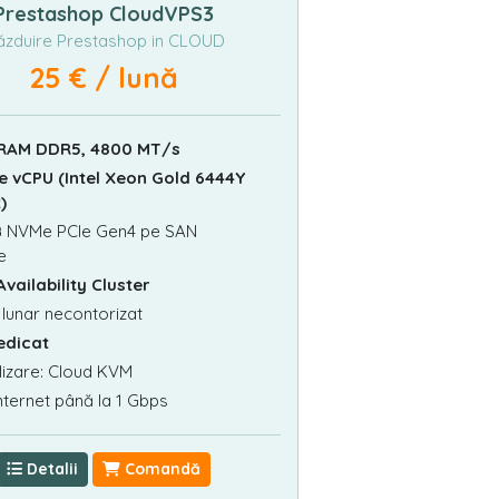
Prestashop CloudVPS3
zduire Prestashop in CLOUD
25 € / lună
 RAM DDR5, 4800 MT/s
e vCPU (Intel Xeon Gold 6444Y
)
B
NVMe PCIe Gen4 pe SAN
e
Availability Cluster
 lunar necontorizat
Dedicat
lizare: Cloud KVM
nternet până la 1 Gbps
Detalii
Comandă