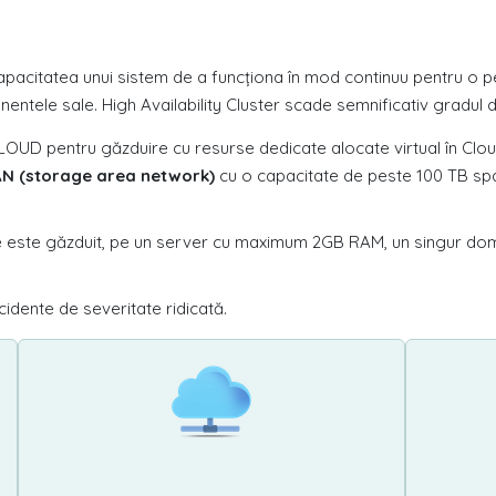
pacitatea unui sistem de a funcționa în mod continuu pentru o pe
entele sale. High Availability Cluster scade semnificativ gradul 
LOUD pentru găzduire cu resurse dedicate alocate virtual în Cl
N (storage area network)
cu o capacitate de peste 100 TB spa
are este găzduit, pe un server cu maximum 2GB RAM, un singur d
cidente de severitate ridicată.