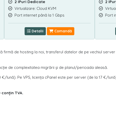
2 IPuri Dedicate
2 IPu
Virtualizare: Cloud KVM
Virtua
Port internet până la 1 Gbps
Port i
Detalii
Comandă
 altă firmă de hosting la noi, transferul datelor de pe vechiul serve
ncție de complexitatea migrării și de planul/perioada aleasă.
€/lună). Pe VPS, licența cPanel este per server (de la 17 €/lună),
u conțin TVA.