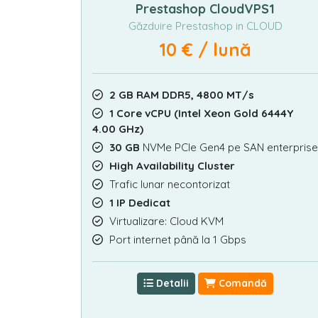
Prestashop CloudVPS1
Găzduire Prestashop in CLOUD
10 € / lună
2 GB RAM DDR5, 4800 MT/s
1 Core vCPU (Intel Xeon Gold 6444Y
4.00 GHz)
30 GB
NVMe PCIe Gen4 pe SAN enterprise
High Availability Cluster
Trafic lunar necontorizat
1 IP Dedicat
Virtualizare: Cloud KVM
Port internet până la 1 Gbps
Detalii
Comandă