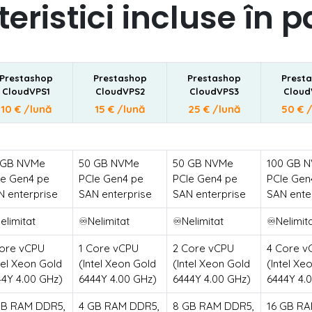
eristici incluse în 
Prestashop
Prestashop
Prestashop
Prest
CloudVPS1
CloudVPS2
CloudVPS3
Cloud
10 € /lună
15 € /lună
25 € /lună
50 € 
 GB NVMe
50 GB NVMe
50 GB NVMe
100 GB 
Ie Gen4 pe
PCIe Gen4 pe
PCIe Gen4 pe
PCIe Gen
N enterprise
SAN enterprise
SAN enterprise
SAN ente
elimitat
♾️Nelimitat
♾️Nelimitat
♾️Nelimit
Core vCPU
1 Core vCPU
2 Core vCPU
4 Core v
tel Xeon Gold
(Intel Xeon Gold
(Intel Xeon Gold
(Intel Xe
44Y 4.00 GHz)
6444Y 4.00 GHz)
6444Y 4.00 GHz)
6444Y 4.
GB RAM DDR5,
4 GB RAM DDR5,
8 GB RAM DDR5,
16 GB R