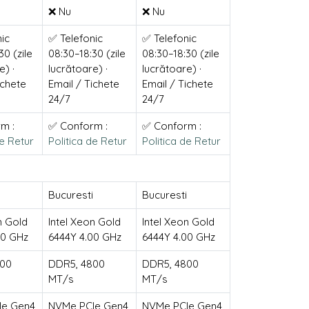
❌ Nu
❌ Nu
ic
✅ Telefonic
✅ Telefonic
30 (zile
08:30–18:30 (zile
08:30–18:30 (zile
e) ·
lucrătoare) ·
lucrătoare) ·
ichete
Email / Tichete
Email / Tichete
24/7
24/7
m :
✅ Conform :
✅ Conform :
de Retur
Politica de Retur
Politica de Retur
Bucuresti
Bucuresti
n Gold
Intel Xeon Gold
Intel Xeon Gold
00 GHz
6444Y 4.00 GHz
6444Y 4.00 GHz
800
DDR5, 4800
DDR5, 4800
MT/s
MT/s
Ie Gen4
NVMe PCIe Gen4
NVMe PCIe Gen4