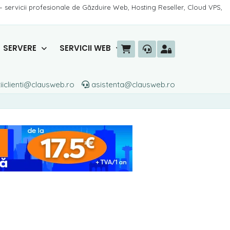
– servicii profesionale de Găzduire Web, Hosting Reseller, Cloud VPS,
SERVERE
SERVICII WEB
iiclienti@clausweb.ro
asistenta@clausweb.ro