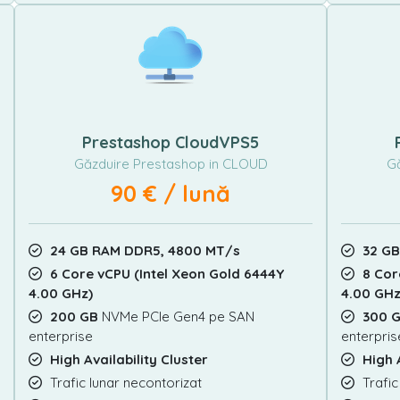
Prestashop CloudVPS5
Găzduire Prestashop in CLOUD
Gă
90 € / lună
24 GB RAM DDR5, 4800 MT/s
32 G
6 Core vCPU (Intel Xeon Gold 6444Y
8 Cor
4.00 GHz)
4.00 GHz
200 GB
NVMe PCIe Gen4 pe SAN
300 
enterprise
enterpris
High Availability Cluster
High 
Trafic lunar necontorizat
Trafic