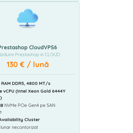
Prestashop CloudVPS6
zduire Prestashop in CLOUD
130 € / lună
B RAM DDR5, 4800 MT/s
e vCPU (Intel Xeon Gold 6444Y
)
GB
NVMe PCIe Gen4 pe SAN
e
Availability Cluster
 lunar necontorizat