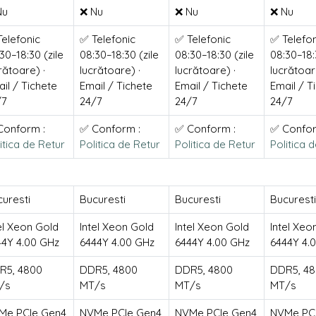
Nu
❌ Nu
❌ Nu
❌ Nu
elefonic
✅ Telefonic
✅ Telefonic
✅ Telefon
30–18:30 (zile
08:30–18:30 (zile
08:30–18:30 (zile
08:30–18:
rătoare) ·
lucrătoare) ·
lucrătoare) ·
lucrătoar
il / Tichete
Email / Tichete
Email / Tichete
Email / T
/7
24/7
24/7
24/7
Conform :
✅ Conform :
✅ Conform :
✅ Confor
itica de Retur
Politica de Retur
Politica de Retur
Politica 
uresti
Bucuresti
Bucuresti
Bucuresti
el Xeon Gold
Intel Xeon Gold
Intel Xeon Gold
Intel Xeo
44Y 4.00 GHz
6444Y 4.00 GHz
6444Y 4.00 GHz
6444Y 4.
R5, 4800
DDR5, 4800
DDR5, 4800
DDR5, 4
/s
MT/s
MT/s
MT/s
Me PCIe Gen4
NVMe PCIe Gen4
NVMe PCIe Gen4
NVMe PC