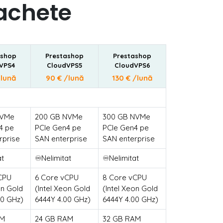
pachete
ashop
Prestashop
Prestashop
VPS4
CloudVPS5
CloudVPS6
/lună
90 € /lună
130 € /lună
NVMe
200 GB NVMe
300 GB NVMe
4 pe
PCIe Gen4 pe
PCIe Gen4 pe
rprise
SAN enterprise
SAN enterprise
at
♾️Nelimitat
♾️Nelimitat
CPU
6 Core vCPU
8 Core vCPU
on Gold
(Intel Xeon Gold
(Intel Xeon Gold
00 GHz)
6444Y 4.00 GHz)
6444Y 4.00 GHz)
AM
24 GB RAM
32 GB RAM