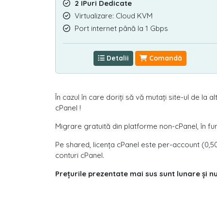
2 IPuri Dedicate
Virtualizare: Cloud KVM
Port internet până la 1 Gbps
Detalii
Comandă
În cazul în care doriți să vă mutați site-ul de la
cPanel !
Migrare gratuită din platforme non-cPanel, în fu
Pe shared, licența cPanel este per-account (0,50 
conturi cPanel.
Prețurile prezentate mai sus sunt lunare și n