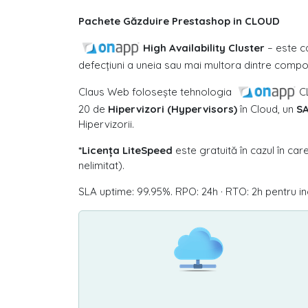
Pachete Găzduire Prestashop in CLOUD
High Availability Cluster
– este ca
defecțiuni a uneia sau mai multora dintre compon
Claus Web folosește tehnologia
C
20 de
Hipervizori (Hypervisors)
în Cloud, un
SA
Hipervizorii.
*Licența LiteSpeed
este gratuită în cazul în c
nelimitat).
SLA uptime: 99.95%. RPO: 24h · RTO: 2h pentru in