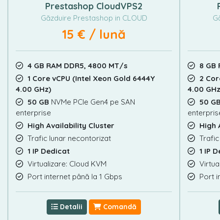
Prestashop CloudVPS2
Găzduire Prestashop in CLOUD
Gă
15 € / lună
4 GB RAM DDR5, 4800 MT/s
8 GB
1 Core vCPU (Intel Xeon Gold 6444Y
2 Cor
4.00 GHz)
4.00 GHz
50 GB
NVMe PCIe Gen4 pe SAN
50 G
enterprise
enterpris
High Availability Cluster
High 
Trafic lunar necontorizat
Trafic
1 IP Dedicat
1 IP 
Virtualizare: Cloud KVM
Virtua
Port internet până la 1 Gbps
Port i
Detalii
Comandă