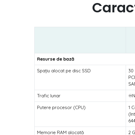
Caract
Resurse de bază
Spațiu alocat pe disc SSD
30
PC
SA
Trafic lunar
♾️N
Putere procesor (CPU)
1 
(In
64
Memorie RAM alocată
2 