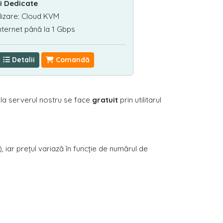
ri Dedicate
lizare: Cloud KVM
nternet până la 1 Gbps
Detalii
Comandă
r la serverul nostru se face
gratuit
prin utilitarul
 iar prețul variază în funcție de numărul de