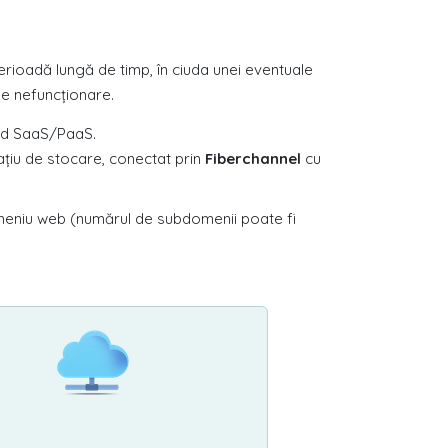
rioadă lungă de timp, în ciuda unei eventuale
de nefuncționare.
oud SaaS/PaaS.
țiu de stocare, conectat prin
Fiberchannel
cu
omeniu web (numărul de subdomenii poate fi