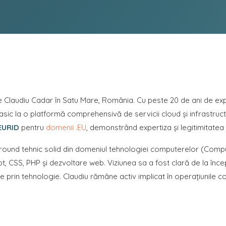
 Claudiu Cadar în Satu Mare, România. Cu peste 20 de ani de exp
basic la o platformă comprehensivă de servicii cloud și infrastru
EURID
pentru
domenii .EU
, demonstrând expertiza și legitimitate
ground tehnic solid din domeniul tehnologiei computerelor (Comp
t, CSS, PHP și dezvoltare web. Viziunea sa a fost clară de la înc
e prin tehnologie. Claudiu rămâne activ implicat în operațiunile c