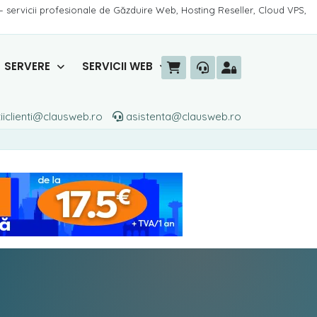
– servicii profesionale de Găzduire Web, Hosting Reseller, Cloud VPS,
SERVERE
SERVICII WEB
iiclienti@clausweb.ro
asistenta@clausweb.ro