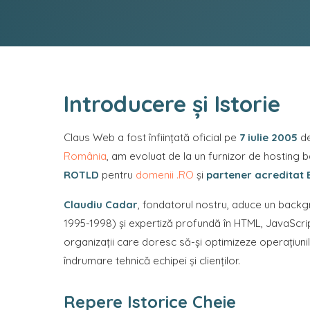
Introducere și Istorie
Claus Web a fost înființată oficial pe
7 iulie 2005
de
România
, am evoluat de la un furnizor de hosting 
ROTLD
pentru
domenii .RO
și
partener acreditat 
Claudiu Cadar
, fondatorul nostru, aduce un back
1995-1998) și expertiză profundă în HTML, JavaScrip
organizații care doresc să-și optimizeze operațiunil
îndrumare tehnică echipei și clienților.
Repere Istorice Cheie