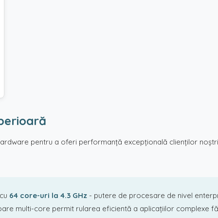
perioară
rdware pentru a oferi performanță excepțională clienților noștri
 cu
64 core-uri la 4.3 GHz
- putere de procesare de nivel enterp
oare multi-core permit rularea eficientă a aplicațiilor complexe