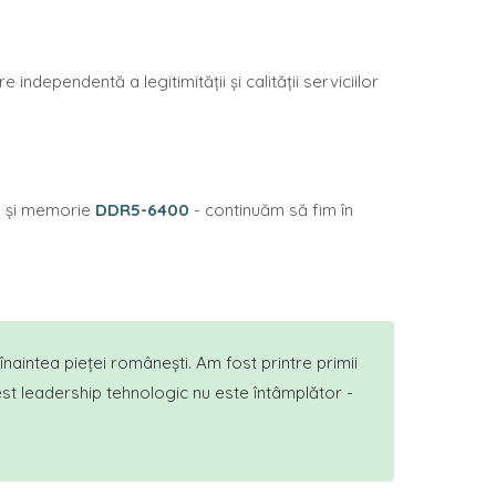
 independentă a legitimității și calității serviciilor
i
și memorie
DDR5-6400
- continuăm să fim în
naintea pieței românești. Am fost printre primii
t leadership tehnologic nu este întâmplător -