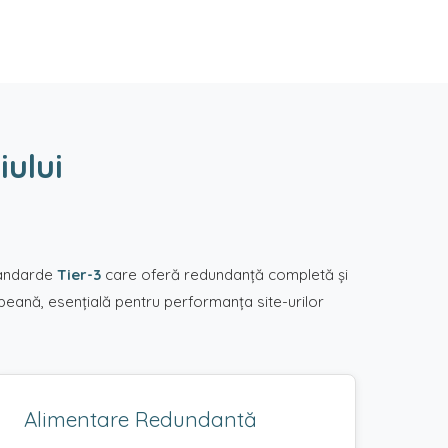
iului
standarde
Tier-3
care oferă redundanță completă și
opeană, esențială pentru performanța site-urilor
Alimentare Redundantă