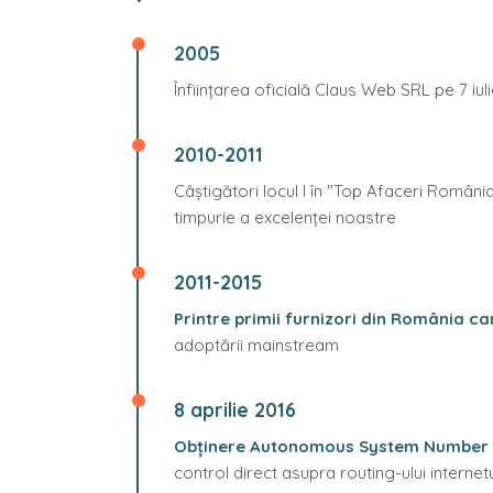
2005
Înființarea oficială Claus Web SRL pe 7 iu
2010-2011
Câștigători locul I în "Top Afaceri Româ
timpurie a excelenței noastre
2011-2015
Printre primii furnizori din România c
adoptării mainstream
8 aprilie 2016
Obținere Autonomous System Number (
control direct asupra routing-ului interne