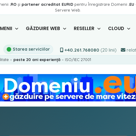
menii
.RO
și
partener acreditat EURID
pentru Înregistrare Domenii
.EU
Servere Web.
MENII
GĂZDUIRE WEB
RESELLER
CLOUD
Starea serviciilor
+40.261.768080
(20 linii)
relat
litate –
peste 20 ani experiență
– ISO/IEC 27001