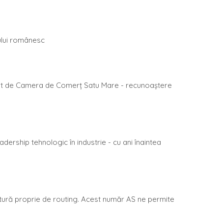
-ului românesc
ordat de Camera de Comerț Satu Mare - recunoaștere
dership tehnologic în industrie - cu ani înaintea
ctură proprie de routing. Acest număr AS ne permite