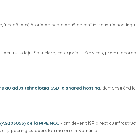
lie, începând călătoria de peste două decenii în industria hosting
nia" pentru județul Satu Mare, categoria IT Services, premiu ac
are au adus tehnologia SSD la shared hosting
, demonstrând lea
AS203053) de la RIPE NCC
- am devenit ISP direct cu infrastru
tului și peering cu operatori majori din România