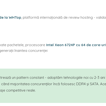
 de la WHTop
, platformă internațională de review hosting - validare
oate pachetele, procesoare
Intel Xeon 6724P cu 64 de core-ur
generații înaintea concurenței
rează un pattern constant - adoptăm tehnologiile noi cu 2-3 ani î
când majoritatea concurenților încă folosesc DDR4 și SATA. Aces
taje competitive reale.