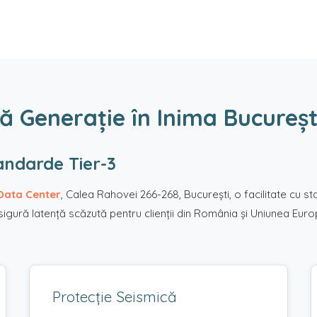
ă Generație în Inima Bucureșt
andarde Tier-3
Data Center
, Calea Rahovei 266-268, București, o facilitate cu 
asigură latență scăzută pentru clienții din România și Uniunea Eur
Protecție Seismică