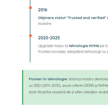
2016
Obținere statut "Trusted and verified"
noastre
2020-2025
Upgrade masiv la
tehnologie NVMe
pe t
fruntea inovației, adoptând tehnologii cu 
Pionieri în tehnologie:
Istoricul nostru demonst
cu SSD (2011-2015), acum oferim DDR5 și NVMe 
este filozofia noastră de a oferi clienților avan