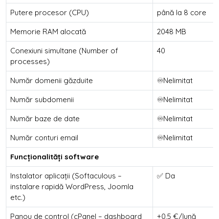
Putere procesor (CPU)
până la 8 core
Memorie RAM alocată
2048 MB
Conexiuni simultane (Number of
40
processes)
Număr domenii găzduite
♾️Nelimitat
Număr subdomenii
♾️Nelimitat
Număr baze de date
♾️Nelimitat
Număr conturi email
♾️Nelimitat
Funcționalități software
Instalator aplicații (Softaculous –
✅ Da
instalare rapidă WordPress, Joomla
etc.)
Panou de control (cPanel – dashboard
+0,5 €/lună