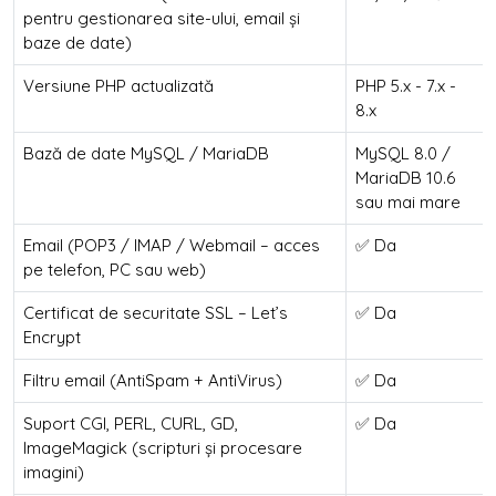
pentru gestionarea site-ului, email și
baze de date)
Versiune PHP actualizată
PHP 5.x - 7.x -
8.x
Bază de date MySQL / MariaDB
MySQL 8.0 /
MariaDB 10.6
sau mai mare
Email (POP3 / IMAP / Webmail – acces
✅ Da
pe telefon, PC sau web)
Certificat de securitate SSL – Let’s
✅ Da
Encrypt
Filtru email (AntiSpam + AntiVirus)
✅ Da
Suport CGI, PERL, CURL, GD,
✅ Da
ImageMagick (scripturi și procesare
imagini)