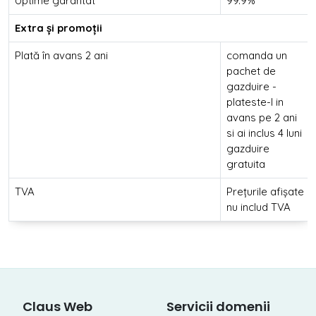
Uptime garantat
99.9%
Extra și promoții
Plată în avans 2 ani
comanda un
pachet de
gazduire -
plateste-l in
avans pe 2 ani
si ai inclus 4 luni
gazduire
gratuita
TVA
Prețurile afișate
nu includ TVA
Claus Web
Servicii domenii