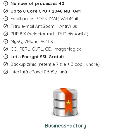
Number of processes 40
Up to 8 Core CPU + 2048 MB RAM
Email acces POP3, IMAP, WebMail
Filtru e-mail AntiSpam + AntiVirus
PHP 8.X (selector multi-PHP disponibil)
MySQL/MariaDB 11.X
CGI, PERL, CURL, GD, ImageMagick
Let s Encrypt SSL Gratuit
Backup zilnic (retenție 7 zile + 3 copii lunare)
Interfață cPanel 0.5 € / lună
BusinessFactory