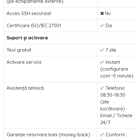
(pe echipamente externe)
Acces SSH securizat
❌ Nu
Certificare ISO/IEC 27001
✅ Da
Suport și activare
Test gratuit
✅ 7 zile
Activare servicii
✅ Instant
(configurare
cont ~5 minute)
Asistență tehnică
✅ Telefonic
08:30–18:30
(zile
lucrătoare) ·
Email / Tichete
24/7
Garanție returnare bani (money-back)
✅ Conform :