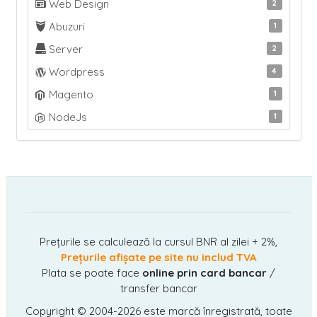
Web Design
2
Abuzuri
1
Server
2
Wordpress
4
Magento
1
NodeJs
1
Prețurile se calculează la cursul BNR al zilei + 2%,
Prețurile afișate pe site nu includ TVA
Plata se poate face
online prin card bancar
/
transfer bancar
Copyright © 2004-2026
este marcă înregistrată, toate