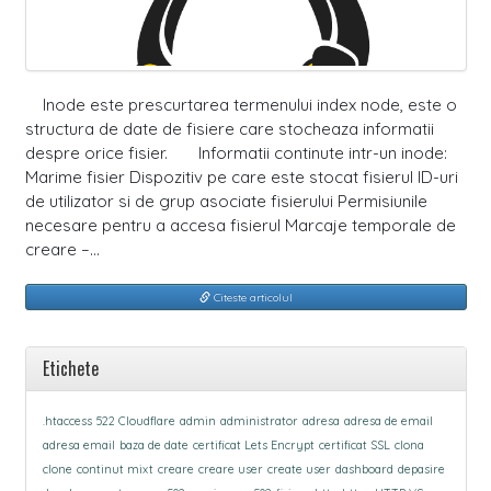
Inode este prescurtarea termenului index node, este o
structura de date de fisiere care stocheaza informatii
despre orice fisier. Informatii continute intr-un inode:
Marime fisier Dispozitiv pe care este stocat fisierul ID-uri
de utilizator si de grup asociate fisierului Permisiunile
necesare pentru a accesa fisierul Marcaje temporale de
creare –…
Citeste articolul
Etichete
.htaccess
522 Cloudflare
admin
administrator
adresa
adresa de email
adresa email
baza de date
certificat Lets Encrypt
certificat SSL
clona
clone
continut mixt
creare
creare user
create user
dashboard
depasire