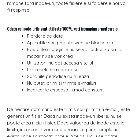
ramane fara inode-uri, toate fisierele si folderele noi vor
fi respinse.
Odata ce inode-urile sunt utilizate 100%, veti intampina urmatoarele:
Pierdere de date
Aplicatiile sau paginile web se blocheaza
Postarile si paginile nu se vor actualiza si nici
macar nu se vor crea
Utilizatorii nu pot accesa site-ul
Procesele nu repornesc
Sarcinile periodice nu ruleaza
Nu puteti primi si trimite e-mailuri
Incarcarile esueaza in mod constant
De fiecare data cand este trimis sau primit un e-mail, este
generat un fisier. Daca nu exista inode-uri libere, nu se
poate crea niciun fisier. Daca valoarea de inode este la
limita, incarcarile vor esua deoarece pur si simplu nu
exista unde sa stocati datele. Acelasi lucru se poate