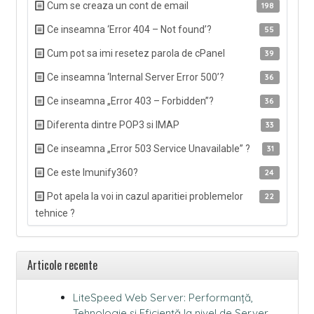
Cum se creaza un cont de email
198
Ce inseamna ‘Error 404 – Not found’?
55
Cum pot sa imi resetez parola de cPanel
39
Ce inseamna ‘Internal Server Error 500’?
36
Ce inseamna „Error 403 – Forbidden”?
36
Diferenta dintre POP3 si IMAP
33
Ce inseamna „Error 503 Service Unavailable” ?
31
Ce este Imunify360?
24
Pot apela la voi in cazul aparitiei problemelor
22
tehnice ?
Articole recente
LiteSpeed Web Server: Performanță,
Tehnologie și Eficiență la nivel de Server