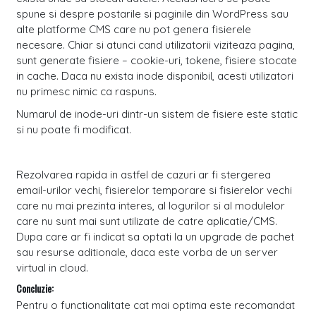
spune si despre postarile si paginile din WordPress sau
alte platforme CMS care nu pot genera fisierele
necesare. Chiar si atunci cand utilizatorii viziteaza pagina,
sunt generate fisiere – cookie-uri, tokene, fisiere stocate
in cache. Daca nu exista inode disponibil, acesti utilizatori
nu primesc nimic ca raspuns.
Numarul de inode-uri dintr-un sistem de fisiere este static
si nu poate fi modificat.
Rezolvarea rapida in astfel de cazuri ar fi stergerea
email-urilor vechi, fisierelor temporare si fisierelor vechi
care nu mai prezinta interes, al logurilor si al modulelor
care nu sunt mai sunt utilizate de catre aplicatie/CMS.
Dupa care ar fi indicat sa optati la un upgrade de pachet
sau resurse aditionale, daca este vorba de un server
virtual in cloud.
Concluzie:
Pentru o functionalitate cat mai optima este recomandat