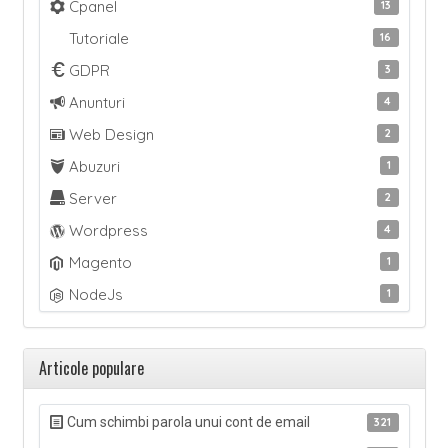
Cpanel
13
Tutoriale
16
GDPR
3
Anunturi
4
Web Design
2
Abuzuri
1
Server
2
Wordpress
4
Magento
1
NodeJs
1
Articole populare
Cum schimbi parola unui cont de email
321