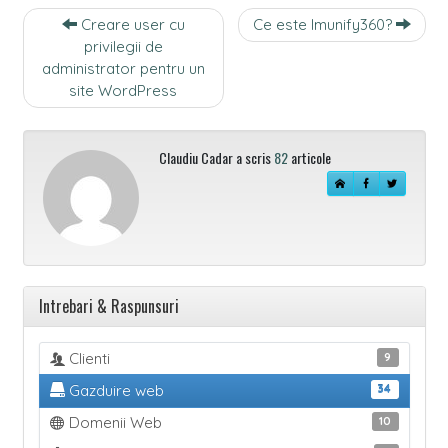
Navigare
Creare user cu
Ce este Imunify360?
intre
privilegii de
articole
administrator pentru un
site WordPress
Claudiu Cadar a scris
82
articole
Intrebari & Raspunsuri
Clienti
9
Gazduire web
34
Domenii Web
10