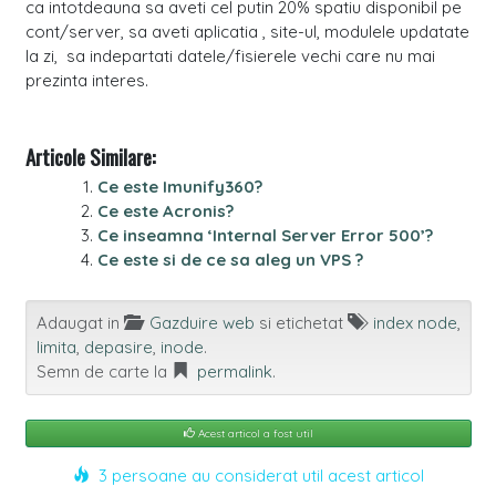
ca intotdeauna sa aveti cel putin 20% spatiu disponibil pe
cont/server, sa aveti aplicatia , site-ul, modulele updatate
la zi, sa indepartati datele/fisierele vechi care nu mai
prezinta interes.
Articole Similare:
Ce este Imunify360?
Ce este Acronis?
Ce inseamna ‘Internal Server Error 500’?
Ce este si de ce sa aleg un VPS ?
Adaugat in
Gazduire web
si etichetat
index node
,
limita
,
depasire
,
inode
.
Semn de carte la
permalink
.
Acest articol a fost util
3 persoane au considerat util acest articol