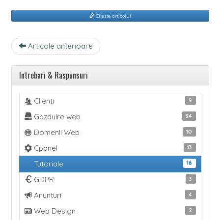
Citeste articolul
Navigare
Articole anterioare
intre
articole
Intrebari & Raspunsuri
Clienti
9
Gazduire web
34
Domenii Web
10
Cpanel
13
Tutoriale
16
GDPR
3
Anunturi
4
Web Design
2