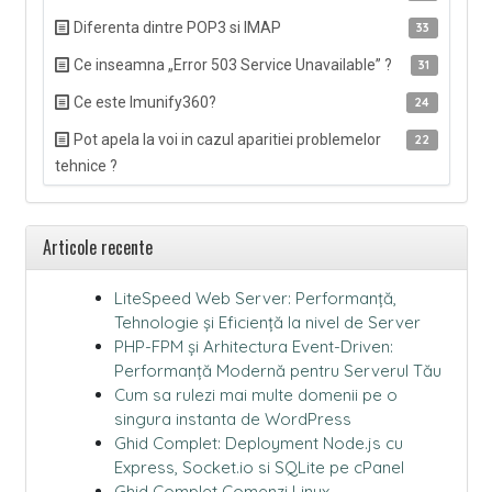
Diferenta dintre POP3 si IMAP
33
Ce inseamna „Error 503 Service Unavailable” ?
31
Ce este Imunify360?
24
Pot apela la voi in cazul aparitiei problemelor
22
tehnice ?
Articole recente
LiteSpeed Web Server: Performanță,
Tehnologie și Eficiență la nivel de Server
PHP-FPM și Arhitectura Event-Driven:
Performanță Modernă pentru Serverul Tău
Cum sa rulezi mai multe domenii pe o
singura instanta de WordPress
Ghid Complet: Deployment Node.js cu
Express, Socket.io si SQLite pe cPanel
Ghid Complet Comenzi Linux