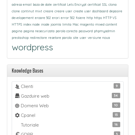
adresa email
baza de date
certificat Lets Encrypt
certificat SSL
clona
clone
continut mixt
creare
creare user
create user
dashboard
depasire
developement
eroare 502
erori
error 502
fisiere
http
https
HTTP VS
HTTPS
index node
inode
joomla
limita
Mac
magento
mixed content
pagina
pagina nesecurizata
parola corecta
password
phpmyadmin
prestashop
redirectare
resetare parola
site
user
versiune noua
wordpress
Knowledge Bases
Clienti
9
Gazduire web
34
Domenii Web
10
Cpanel
13
Tutoriale
16
GDPR
3