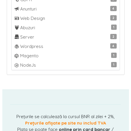
Anunturi
4
Web Design
2
Abuzuri
1
Server
2
Wordpress
4
Magento
1
NodeJs
1
Prețurile se calculează la cursul BNR al zilei + 2%,
Prețurile afișate pe site nu includ TVA
Plata se poate face
online prin card bancar
/