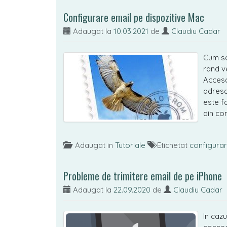
Configurare email pe dispozitive Mac
Adaugat la
10.03.2021
de
Claudiu Cadar
Cum se
rand v
Accesa
adresa
este f
din con
Adaugat in
Tutoriale
Etichetat
configura
Probleme de trimitere email de pe iPhone
Adaugat la
22.09.2020
de
Claudiu Cadar
In caz