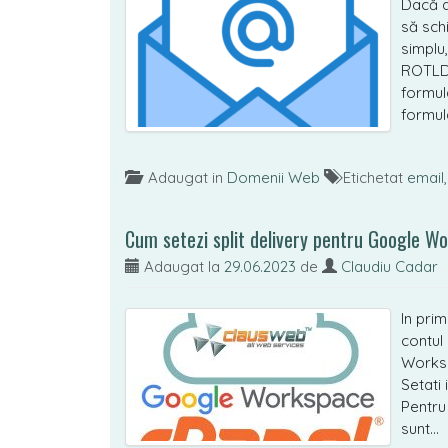
Dacă d
să sch
simplu
ROTLD 
formul
formul
Adaugat in
Domenii Web
Etichetat
email
Cum setezi split delivery pentru Google W
Adaugat la
29.06.2023
de
Claudiu Cadar
In prim
contul
Worksp
Setati 
Pentru
sunt…