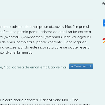
P
tam o adresa de email pe un dispozitiv Mac ? In primul
erificati ca parola pentru adresa de email sa fie corecta.
ti „Webmail” (www.domeniu/webmail) unde va logati cu
 de email completa si parola aferenta. Daca logarea
ara succes, parola este incorecta care se poate reseta
tul cPanel la meniul…
Citeste articolul
re
,
Mac
,
adresa de email
,
email
,
apple mail
ul in care apare eroarea “Cannot Send Mail – The