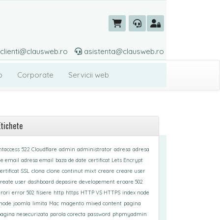
iclienti@clausweb.ro
asistenta@clausweb.ro
b
Corporate
Servicii web
Etichete
htaccess
522 Cloudflare
admin
administrator
adresa
adresa
e email
adresa email
baza de date
certificat Lets Encrypt
ertificat SSL
clona
clone
continut mixt
creare
creare user
reate user
dashboard
depasire
developement
eroare 502
rori
error 502
fisiere
http
https
HTTP VS HTTPS
index node
inode
joomla
limita
Mac
magento
mixed content
pagina
agina nesecurizata
parola corecta
password
phpmyadmin