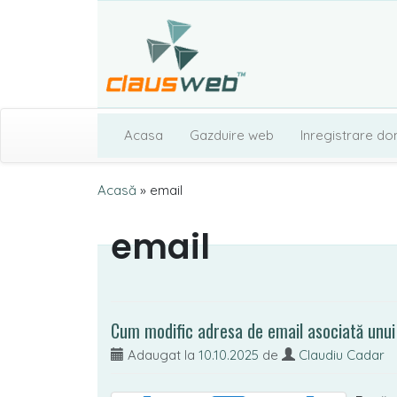
Acasa
Gazduire web
Inregistrare do
Acasă
»
email
email
Cum modific adresa de email asociată unu
Adaugat la
10.10.2025
de
Claudiu Cadar