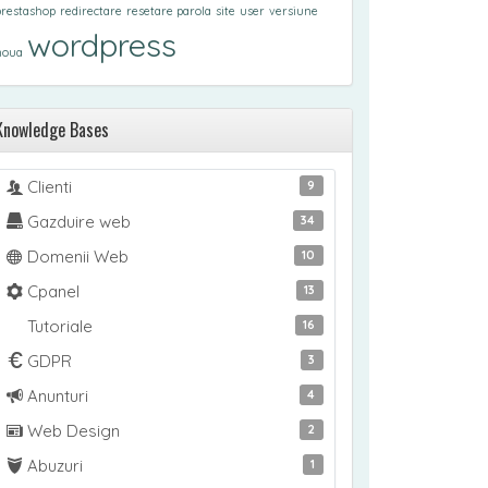
prestashop
redirectare
resetare parola
site
user
versiune
wordpress
noua
Knowledge Bases
Clienti
9
Gazduire web
34
Domenii Web
10
Cpanel
13
Tutoriale
16
GDPR
3
Anunturi
4
Web Design
2
Abuzuri
1