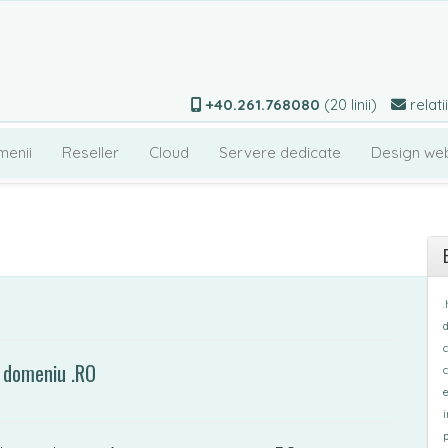
+40.261.768080
(20 linii)
relati
menii
Reseller
Cloud
Servere dedicate
Design we
.
d
c
i domeniu .RO
c
e
p