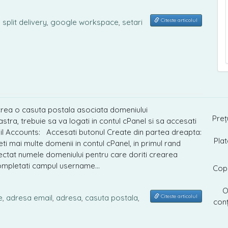
Citeste articolul
,
split delivery
,
google workspace
,
setari
rea o casuta postala asociata domeniului
Preț
ra, trebuie sa va logati in contul cPanel si sa accesati
il Accounts: Accesati butonul Create din partea dreapta:
Pla
 mai multe domenii in contul cPanel, in primul rand
ectat numele domeniului pentru care doriti crearea
ompletati campul username…
Cop
O
Citeste articolul
e
,
adresa email
,
adresa
,
casuta postala
,
conț