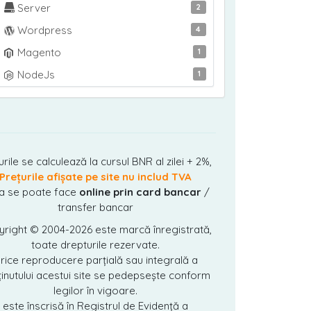
Server
2
Wordpress
4
Magento
1
NodeJs
1
urile se calculează la cursul BNR al zilei + 2%,
Prețurile afișate pe site nu includ TVA
ta se poate face
online prin card bancar
/
transfer bancar
yright © 2004-2026
este marcă înregistrată,
toate drepturile rezervate.
rice reproducere parțială sau integrală a
inutului acestui site se pedepsește conform
legilor în vigoare.
este înscrisă în Registrul de Evidență a