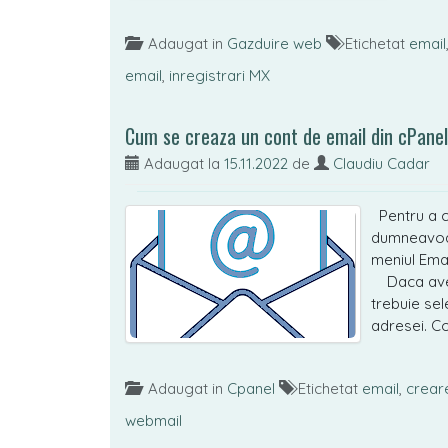
Adaugat in
Gazduire web
Etichetat
email
email
,
inregistrari MX
Cum se creaza un cont de email din cPanel
Adaugat la
15.11.2022
de
Claudiu Cadar
Pentru a c
dumneavoast
meniul Ema
Daca aveti
trebuie sel
adresei. C
Adaugat in
Cpanel
Etichetat
email
,
crear
webmail