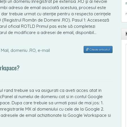
eții un domeniu înregistrat pe extensia .RO și ai nevoie
imbi adresa de email asociată acestuia, procesul este
, dar trebuie urmat cu atenție pentru a respecta cerințele
(Registrul Român de Domenii .RO). Pasul 1: Accesează
arul oficial ROTLD Primul pas este să completezi
arul de modificare a adresei de email, disponibil…
Citeste articolul
,
Mail
,
domeniu .RO
,
e-mail
orkspace?
ul rand trebuie sa va asigurati ca aveti acces atat in
 cPanel al numelui de domeniu cat si in contul Google
ace. Dupa care trebuie sa urmati pasii de mai jos: 1.
inregistrarile MX al domeniului cu cele de la Google 2.
 adresele de email achizitionate la Google Workspace si