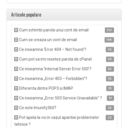
Articole populare
Cum schimbi parola unui cont de email
321
Cum se creaza un cont de email
198
Ce inseamna ‘Error 404 – Not found’?
55
Cum pot sa imi resetez parola de cPanel
39
Ce inseamna ‘Internal Server Error 500’?
36
Ce inseamna „Error 403 – Forbidden”?
36
Diferenta dintre POP3 si IMAP
33
Ce inseamna „Error 503 Service Unavailable” ?
31
Ce este Imunify360?
24
Pot apela la voi in cazul aparitiei problemelor
22
tehnice ?