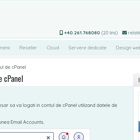
+40.261.768080
(20 linii)
relati
menii
Reseller
Cloud
Servere dedicate
Design we
ul de cPanel
e cPanel
ar sa va logati in contul de cPanel utilizand datele de
iunea Email Accounts.