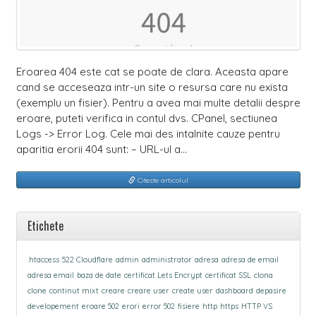
Eroarea 404 este cat se poate de clara. Aceasta apare
cand se acceseaza intr-un site o resursa care nu exista
(exemplu un fisier). Pentru a avea mai multe detalii despre
eroare, puteti verifica in contul dvs. CPanel, sectiunea
Logs -> Error Log. Cele mai des intalnite cauze pentru
aparitia erorii 404 sunt: – URL-ul a…
Citeste articolul
Etichete
.htaccess
522 Cloudflare
admin
administrator
adresa
adresa de email
adresa email
baza de date
certificat Lets Encrypt
certificat SSL
clona
clone
continut mixt
creare
creare user
create user
dashboard
depasire
developement
eroare 502
erori
error 502
fisiere
http
https
HTTP VS