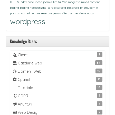
HTTPS
index node
inode
joomla
limita
Mac
magento
mixed content
pagina
pagina nesecurizata
parola corecta
password
phpmyadmin
prestashop
redirectare
resetare parola
site
user
versiune noua
wordpress
Knowledge Bases
Clienti
9
Gazduire web
34
Domenii Web
10
Cpanel
13
Tutoriale
16
GDPR
3
Anunturi
4
Web Design
2