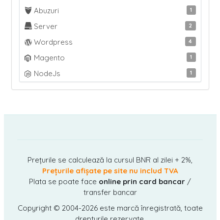
Abuzuri
1
Server
2
Wordpress
4
Magento
1
NodeJs
1
Prețurile se calculează la cursul BNR al zilei + 2%,
Prețurile afișate pe site nu includ TVA
Plata se poate face
online prin card bancar
/
transfer bancar
Copyright © 2004-2026
este marcă înregistrată, toate
drepturile rezervate.