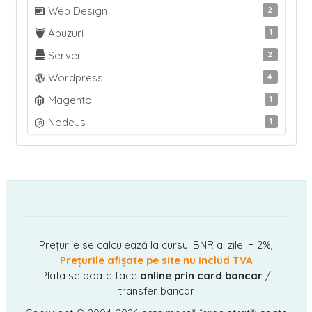
Web Design
2
Abuzuri
1
Server
2
Wordpress
4
Magento
1
NodeJs
1
Prețurile se calculează la cursul BNR al zilei + 2%,
Prețurile afișate pe site nu includ TVA
Plata se poate face
online prin card bancar
/
transfer bancar