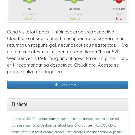
Cand vizitatorii paginii intalnesc eroarea respectiva ,
Cloudflare afiseaza acest mesaj pentru ca serverele au
returnat un raspuns gol, necunoscut sau neasteptat. Va
ajutam cu cateva solutii pentru remedierea “Error 520:
Web Server Is Returning an Unknown Error”: In primul rand
ar fi recomandat sa dezactivati Cloudflare. Acesta se
poate realiza prin logarea…
Citeste articolul
Etichete
.htaccess
522 Cloudflare
admin
administrator
adresa
adresa de email
adresa email
baza de date
certificat Lets Encrypt
certificat SSL
clona
clone
continut mixt
creare
creare user
create user
dashboard
depasire