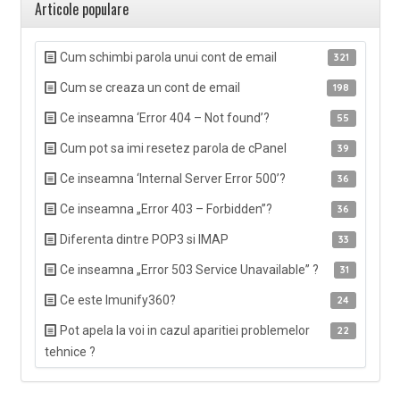
Articole populare
Cum schimbi parola unui cont de email
321
Cum se creaza un cont de email
198
Ce inseamna ‘Error 404 – Not found’?
55
Cum pot sa imi resetez parola de cPanel
39
Ce inseamna ‘Internal Server Error 500’?
36
Ce inseamna „Error 403 – Forbidden”?
36
Diferenta dintre POP3 si IMAP
33
Ce inseamna „Error 503 Service Unavailable” ?
31
Ce este Imunify360?
24
Pot apela la voi in cazul aparitiei problemelor
22
tehnice ?