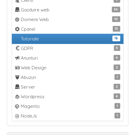
Clienti
Gazduire web
34
Domenii Web
10
Cpanel
13
Tutoriale
16
GDPR
3
Anunturi
4
Web Design
2
Abuzuri
1
Server
2
Wordpress
4
Magento
1
NodeJs
1