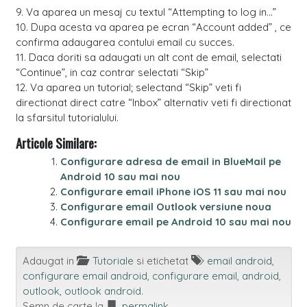
9. Va aparea un mesaj cu textul “Attempting to log in…”
10. Dupa acesta va aparea pe ecran “Account added” , ce
confirma adaugarea contului email cu succes.
11. Daca doriti sa adaugati un alt cont de email, selectati
“Continue”, in caz contrar selectati “Skip”
12. Va aparea un tutorial; selectand “Skip” veti fi
directionat direct catre “Inbox” alternativ veti fi directionat
la sfarsitul tutorialului.
Articole Similare:
Configurare adresa de email in BlueMail pe
Android 10 sau mai nou
Configurare email iPhone iOS 11 sau mai nou
Configurare email Outlook versiune noua
Configurare email pe Android 10 sau mai nou
Adaugat in
Tutoriale
si etichetat
email android
,
configurare email android
,
configurare email
,
android
,
outlook
,
outlook android
.
Semn de carte la
permalink
.