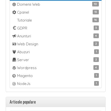
Domenii Web
10
Cpanel
13
Tutoriale
16
GDPR
3
Anunturi
4
Web Design
2
Abuzuri
1
Server
2
Wordpress
4
Magento
1
NodeJs
1
Articole populare