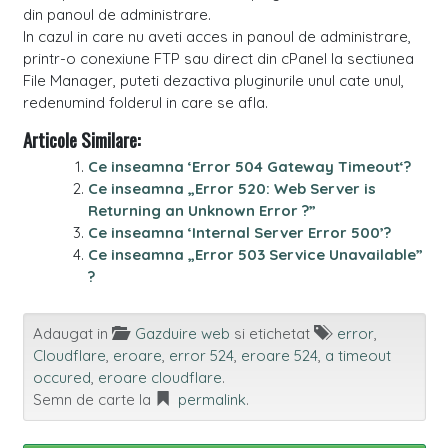
din panoul de administrare.
In cazul in care nu aveti acces in panoul de administrare,
printr-o conexiune FTP sau direct din cPanel la sectiunea
File Manager, puteti dezactiva pluginurile unul cate unul,
redenumind folderul in care se afla.
Articole Similare:
Ce inseamna ‘Error 504 Gateway Timeout‘?
Ce inseamna „Error 520: Web Server is
Returning an Unknown Error ?”
Ce inseamna ‘Internal Server Error 500’?
Ce inseamna „Error 503 Service Unavailable”
?
Adaugat in
Gazduire web
si etichetat
error
,
Cloudflare
,
eroare
,
error 524
,
eroare 524
,
a timeout
occured
,
eroare cloudflare
.
Semn de carte la
permalink
.