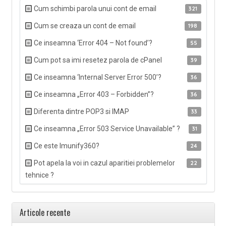
Cum schimbi parola unui cont de email
321
Cum se creaza un cont de email
198
Ce inseamna ‘Error 404 – Not found’?
55
Cum pot sa imi resetez parola de cPanel
39
Ce inseamna ‘Internal Server Error 500’?
36
Ce inseamna „Error 403 – Forbidden”?
36
Diferenta dintre POP3 si IMAP
33
Ce inseamna „Error 503 Service Unavailable” ?
31
Ce este Imunify360?
24
Pot apela la voi in cazul aparitiei problemelor
22
tehnice ?
Articole recente