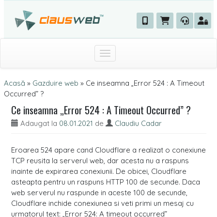
Toggle navigation
Acasă
»
Gazduire web
»
Ce inseamna „Error 524 : A Timeout
Occurred” ?
Ce inseamna „Error 524 : A Timeout Occurred” ?
Adaugat la
08.01.2021
de
Claudiu Cadar
Eroarea 524 apare cand Cloudflare a realizat o conexiune
TCP reusita la serverul web, dar acesta nu a raspuns
inainte de expirarea conexiunii. De obicei, Cloudflare
asteapta pentru un raspuns HTTP 100 de secunde. Daca
web serverul nu raspunde in aceste 100 de secunde,
Cloudflare inchide conexiunea si veti primi un mesaj cu
urmatorul text: „Error 524: A timeout occurred”