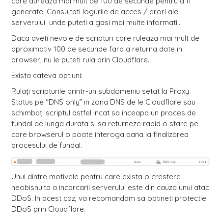
care dureaza mai mult de 100 de secunde pentru a fi
generate. Consultati logurile de acces / erori ale
serverului unde puteti a gasi mai multe informatii.
Daca aveti nevoie de scripturi care ruleaza mai mult de
aproximativ 100 de secunde fara a returna date in
browser, nu le puteti rula prin Cloudflare.
Exista cateva optiuni:
Rulați scripturile printr-un subdomeniu setat la Proxy
Status pe “DNS only” in zona DNS de le Cloudflare sau
schimbați scriptul astfel incat sa inceapa un proces de
fundal de lunga durata si sa returneze rapid o stare pe
care browserul o poate interoga pana la finalizarea
procesului de fundal.
Unul dintre motivele pentru care exista o crestere
neobisnuita a incarcarii serverului este din cauza unui atac
DDoS. In acest caz, va recomandam sa obtineti protectie
DDoS prin Cloudflare.