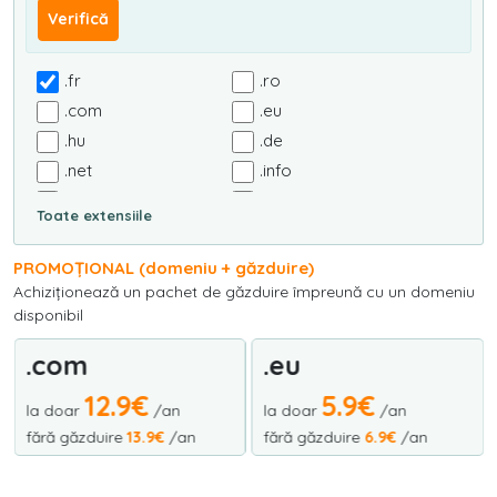
Verifică
.fr
.ro
.com
.eu
.hu
.de
.net
.info
.org
.biz
Toate extensiile
.com.ro
.org.ro
.nom.ro
.info.ro
PROMOȚIONAL (domeniu + găzduire)
.rec.ro
.arts.ro
Achiziționează un pachet de găzduire împreună cu un domeniu
disponibil
.firm.ro
.tm.ro
.nt.ro
.it
.com
.eu
.es
.tv
12.9€
5.9€
.us
.co.uk
la doar
/an
la doar
/an
fără găzduire
13.9€
/an
fără găzduire
6.9€
/an
.uk
.agency
.live
.ai