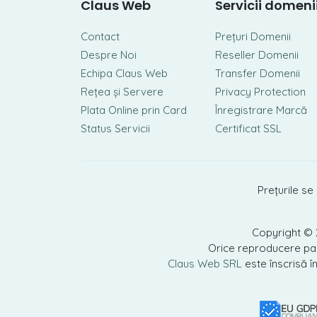
Claus Web
Servicii domeni
Contact
Prețuri Domenii
Despre Noi
Reseller Domenii
Echipa Claus Web
Transfer Domenii
Rețea și Servere
Privacy Protection
Plata Online prin Card
Înregistrare Marcă
Status Servicii
Certificat SSL
Prețurile se
Copyright ©
Orice reproducere parț
Claus Web SRL
este înscrisă î