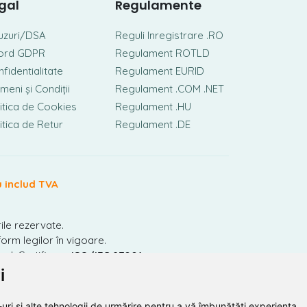
gal
Regulamente
uzuri/DSA
Reguli Inregistrare .RO
ord GDPR
Regulament ROTLD
fidentialitate
Regulament EURID
meni și Condiții
Regulament .COM .NET
itica de Cookies
Regulament .HU
itica de Retur
Regulament .DE
u includ TVA
ile rezervate.
orm legilor în vigoare.
nal. Certificare
ISO/IEC 27001.
i
uri și alte tehnologii de urmărire pentru a vă îmbunătăți experiența