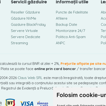
i
Servicii găzduire
Informații utile
Le
Reseller Găzduire
Puncte de Fidelitate
Ab
Găzduire NVMe
Afiliere
Ac
Gazduire BlackFriday
Backup Date
Con
Servere Virtuale
Monitorizare 24/7
Ter
Servere Dedicate
Politica Anti-Spam
Pol
Streaming
ANPC
Pol
 calculează la cursul BNR al zilei + 2%,
Prețurile afișate pe site n
Plata se poate face
online prin card bancar
/ transfer bancar
 2004-2026
Claus Web SRL
este marcă înregistrată, toate dreptur
ială sau integrală a conținutului acestui site se pedepsește conf
n Registrul de Evidență a Prelucrărilor de Date cu Caracter Perso
Folosim cookie-ur
Acest site web folosește cookie-