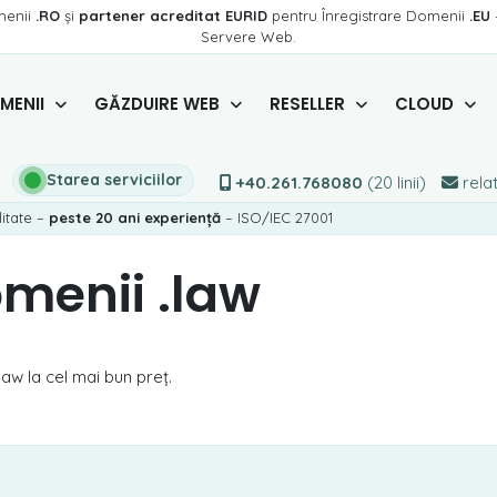
menii
.RO
și
partener acreditat EURID
pentru Înregistrare Domenii
.EU
Servere Web.
MENII
GĂZDUIRE WEB
RESELLER
CLOUD
Starea serviciilor
+40.261.768080
(20 linii)
relat
litate –
peste 20 ani experiență
– ISO/IEC 27001
omenii .law
law la cel mai bun preț.