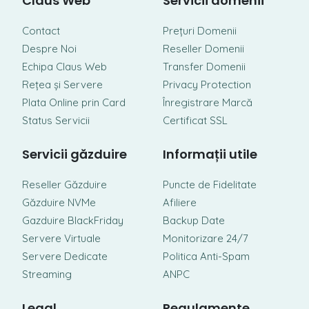
Claus Web
Servicii domenii
Contact
Prețuri Domenii
Despre Noi
Reseller Domenii
Echipa Claus Web
Transfer Domenii
Rețea și Servere
Privacy Protection
Plata Online prin Card
Înregistrare Marcă
Status Servicii
Certificat SSL
Servicii găzduire
Informații utile
Reseller Găzduire
Puncte de Fidelitate
Găzduire NVMe
Afiliere
Gazduire BlackFriday
Backup Date
Servere Virtuale
Monitorizare 24/7
Servere Dedicate
Politica Anti-Spam
Streaming
ANPC
Legal
Regulamente