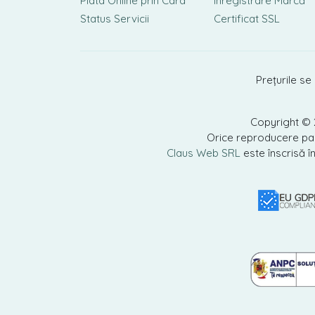
Plata Online prin Card
Înregistrare Marcă
Status Servicii
Certificat SSL
Prețurile se
Copyright ©
Orice reproducere parț
Claus Web SRL
este înscrisă î