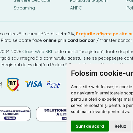
Servere Dedicate
Politica Anti-Spam
Pol
Streaming
ANPC
Pol
 calculează la cursul BNR al zilei + 2%,
Prețurile afișate pe site n
Plata se poate face
online prin card bancar
/ transfer bancar
 2004-2026
Claus Web SRL
este marcă înregistrată, toate dreptur
ială sau integrală a conținutului acestui site se pedepsește conf
n Registrul de Evidență a Prelucrărilor de Date cu Caracter Perso
Folosim cookie-ur
Acest site web folosește cookie-
de navigare în următoarele scop
pentru a oferi o experiență mai 
serviciile noastre și pentru a pe
sunt mai relevante pentru dvs
.
Sunt de acord
Refuz