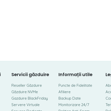
i
Servicii găzduire
Informații utile
Le
Reseller Găzduire
Puncte de Fidelitate
Ab
Găzduire NVMe
Afiliere
Ac
Gazduire BlackFriday
Backup Date
Con
Servere Virtuale
Monitorizare 24/7
Ter