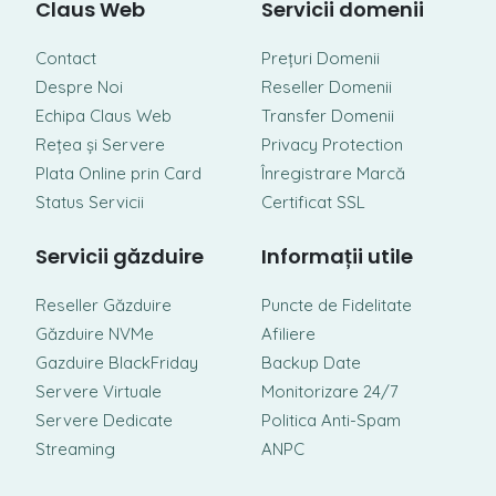
Claus Web
Servicii domenii
Contact
Prețuri Domenii
Despre Noi
Reseller Domenii
Echipa Claus Web
Transfer Domenii
Rețea și Servere
Privacy Protection
Plata Online prin Card
Înregistrare Marcă
Status Servicii
Certificat SSL
Servicii găzduire
Informații utile
Reseller Găzduire
Puncte de Fidelitate
Găzduire NVMe
Afiliere
Gazduire BlackFriday
Backup Date
Servere Virtuale
Monitorizare 24/7
Servere Dedicate
Politica Anti-Spam
Streaming
ANPC