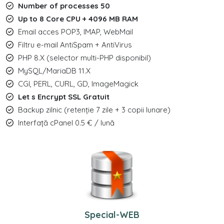
Number of processes 50
Up to 8 Core CPU + 4096 MB RAM
Email acces POP3, IMAP, WebMail
Filtru e-mail AntiSpam + AntiVirus
PHP 8.X (selector multi-PHP disponibil)
MySQL/MariaDB 11.X
CGI, PERL, CURL, GD, ImageMagick
Let s Encrypt SSL Gratuit
Backup zilnic (retenție 7 zile + 3 copii lunare)
Interfață cPanel 0.5 € / lună
Special-WEB