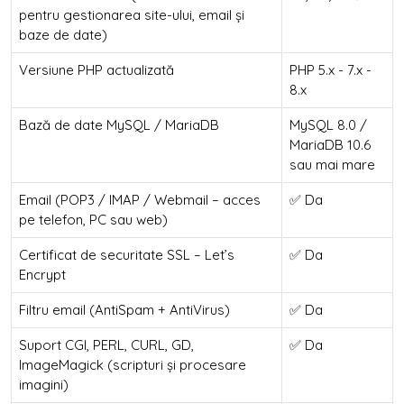
pentru gestionarea site-ului, email și
baze de date)
Versiune PHP actualizată
PHP 5.x - 7.x -
8.x
Bază de date MySQL / MariaDB
MySQL 8.0 /
MariaDB 10.6
sau mai mare
Email (POP3 / IMAP / Webmail – acces
✅ Da
pe telefon, PC sau web)
Certificat de securitate SSL – Let’s
✅ Da
Encrypt
Filtru email (AntiSpam + AntiVirus)
✅ Da
Suport CGI, PERL, CURL, GD,
✅ Da
ImageMagick (scripturi și procesare
imagini)