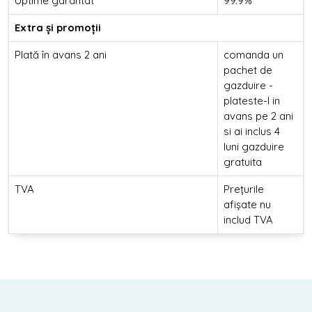
Uptime garantat
99.9%
Extra și promoții
Plată în avans 2 ani
comanda un
pachet de
gazduire -
plateste-l in
avans pe 2 ani
si ai inclus 4
luni gazduire
gratuita
TVA
Prețurile
afișate nu
includ TVA