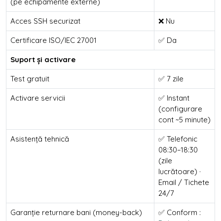
(pe echipamente externe)
Acces SSH securizat
❌ Nu
Certificare ISO/IEC 27001
✅ Da
Suport și activare
Test gratuit
✅ 7 zile
Activare servicii
✅ Instant
(configurare
cont ~5 minute)
Asistență tehnică
✅ Telefonic
08:30–18:30
(zile
lucrătoare) ·
Email / Tichete
24/7
Garanție returnare bani (money-back)
✅ Conform :