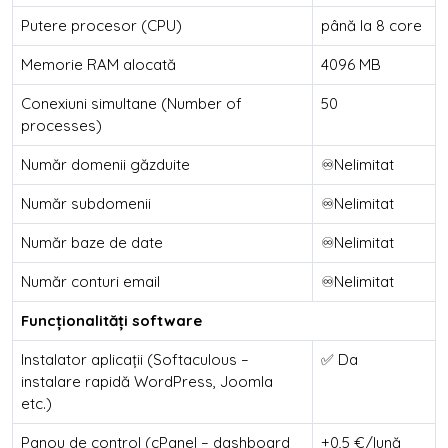
Putere procesor (CPU)
până la 8 core
Memorie RAM alocată
4096 MB
Conexiuni simultane (Number of
50
processes)
Număr domenii găzduite
♾️Nelimitat
Număr subdomenii
♾️Nelimitat
Număr baze de date
♾️Nelimitat
Număr conturi email
♾️Nelimitat
Funcționalități software
Instalator aplicații (Softaculous –
✅ Da
instalare rapidă WordPress, Joomla
etc.)
Panou de control (cPanel – dashboard
+0,5 €/lună