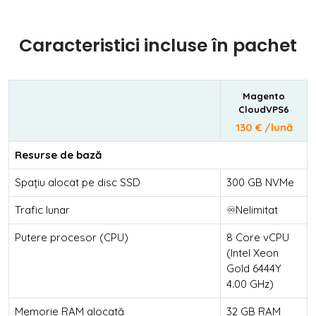
Caracteristici incluse în pachet
Magento
CloudVPS6
130 € /lună
Resurse de bază
Spațiu alocat pe disc SSD
300 GB NVMe
Trafic lunar
♾️Nelimitat
Putere procesor (CPU)
8 Core vCPU
(Intel Xeon
Gold 6444Y
4.00 GHz)
Memorie RAM alocată
32 GB RAM