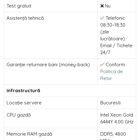
Test gratuit
❌ Nu
Asistență tehnică
✅ Telefonic
08:30–18:30
(zile
lucrătoare) ·
Email / Tichete
24/7
Garanție returnare bani (money-back)
✅ Conform :
Politica de
Retur
Infrastructură
Locație servere
Bucuresti
CPU gazdă
Intel Xeon Gold
6444Y 4.00 GHz
Memorie RAM gazdă
DDR5, 4800