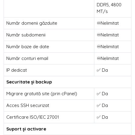
DDR5, 4800
MT/s
Număr domenii găzduite
♾️Nelimitat
Număr subdomenii
♾️Nelimitat
Număr baze de date
♾️Nelimitat
Număr conturi email
♾️Nelimitat
IP dedicat
✅ Da
Securitate și backup
Migrare gratuită site (prin cPanel)
✅ Da
Acces SSH securizat
✅ Da
Certificare ISO/IEC 27001
✅ Da
Suport și activare