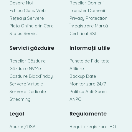
Despre Noi
Reseller Domenii
Echipa Claus Web
Transfer Domenii
Rețea și Servere
Privacy Protection
Plata Online prin Card
Înregistrare Marcă
Status Servicii
Certificat SSL
Servicii găzduire
Informații utile
Reseller Găzduire
Puncte de Fidelitate
Găzduire NVMe
Afiliere
Gazduire BlackFriday
Backup Date
Servere Virtuale
Monitorizare 24/7
Servere Dedicate
Politica Anti-Spam
Streaming
ANPC
Legal
Regulamente
Abuzuri/DSA
Reguli Inregistrare .RO