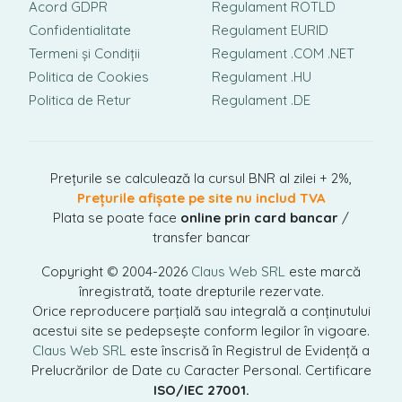
Acord GDPR
Regulament ROTLD
Confidentialitate
Regulament EURID
Termeni și Condiții
Regulament .COM .NET
Politica de Cookies
Regulament .HU
Politica de Retur
Regulament .DE
Prețurile se calculează la cursul BNR al zilei + 2%,
Prețurile afișate pe site nu includ TVA
Plata se poate face
online prin card bancar
/
transfer bancar
Copyright © 2004-2026
Claus Web SRL
este marcă
înregistrată, toate drepturile rezervate.
Orice reproducere parțială sau integrală a conținutului
acestui site se pedepsește conform legilor în vigoare.
Claus Web SRL
este înscrisă în Registrul de Evidență a
Prelucrărilor de Date cu Caracter Personal. Certificare
ISO/IEC 27001.