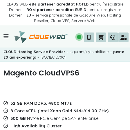
CLAUS WEB este
partener acreditat ROTLD
pentru Înregistrare
Domenii
.RO
și
partener acreditat EURID
pentru Înregistrare
Domenii
.EU
– servicii profesionale de Găzduire Web, Hosting
Reseller, Cloud VPS, Servere Web.
CLOUD Hosting Service Provider
– siguranță și stabilitate –
peste
20 ani experiență
– ISO/IEC 27001
Magento CloudVPS6
32 GB RAM DDR5, 4800 MT/s
8 Core vCPU (Intel Xeon Gold 6444Y 4.00 GHz)
300 GB
NVMe PCIe Gen4 pe SAN enterprise
High Availability Cluster