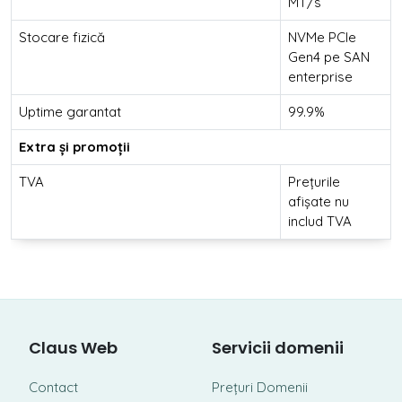
MT/s
Stocare fizică
NVMe PCIe
Gen4 pe SAN
enterprise
Uptime garantat
99.9%
Extra și promoții
TVA
Prețurile
afișate nu
includ TVA
Claus Web
Servicii domenii
Contact
Prețuri Domenii