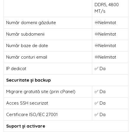
DDR5, 4800
MT/s
Număr domenii găzduite
♾️Nelimitat
Număr subdomenii
♾️Nelimitat
Număr baze de date
♾️Nelimitat
Număr conturi email
♾️Nelimitat
IP dedicat
✅ Da
Securitate și backup
Migrare gratuită site (prin cPanel)
✅ Da
Acces SSH securizat
✅ Da
Certificare ISO/IEC 27001
✅ Da
Suport și activare