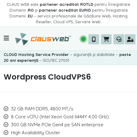
CLAUS WEB este
partener acreditat ROTLD
pentru Înregistrare
Domenii
.RO
și
partener acreditat EURID
pentru Înregistrare
Domenii
.EU
– servicii profesionale de Găzduire Web, Hosting
Reseller, Cloud VPS, Servere Web.
CLOUD Hosting Service Provider
– siguranță și stabilitate –
peste
20 ani experiență
– ISO/IEC 27001
Wordpress CloudVPS6
32 GB RAM DDR5, 4800 MT/s
8 Core vCPU (Intel Xeon Gold 6444Y 4.00 GHz)
300 GB NVMe PCIe Gen4 pe SAN enterprise
High Availability Cluster