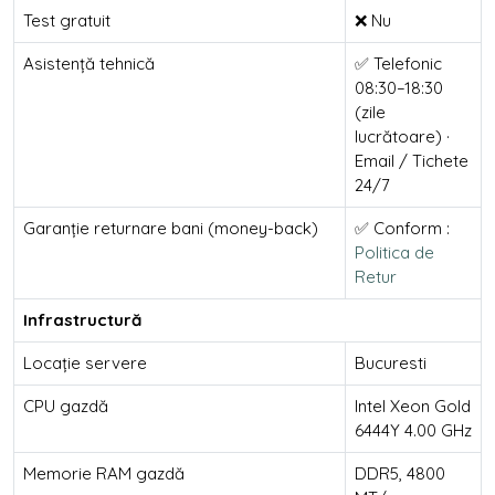
Test gratuit
❌ Nu
Asistență tehnică
✅ Telefonic
08:30–18:30
(zile
lucrătoare) ·
Email / Tichete
24/7
Garanție returnare bani (money-back)
✅ Conform :
Politica de
Retur
Infrastructură
Locație servere
Bucuresti
CPU gazdă
Intel Xeon Gold
6444Y 4.00 GHz
Memorie RAM gazdă
DDR5, 4800