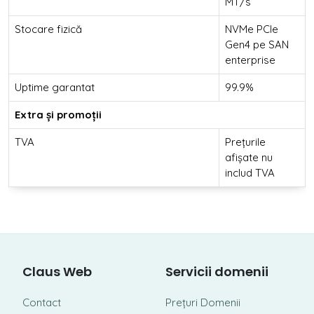
MT/s
Stocare fizică
NVMe PCIe
Gen4 pe SAN
enterprise
Uptime garantat
99.9%
Extra și promoții
TVA
Prețurile
afișate nu
includ TVA
Claus Web
Servicii domenii
Contact
Prețuri Domenii