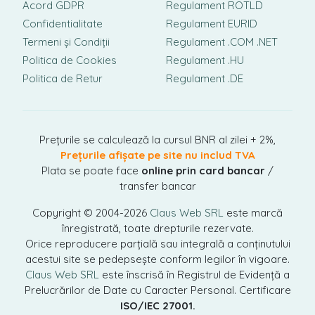
Acord GDPR
Regulament ROTLD
Confidentialitate
Regulament EURID
Termeni și Condiții
Regulament .COM .NET
Politica de Cookies
Regulament .HU
Politica de Retur
Regulament .DE
Prețurile se calculează la cursul BNR al zilei + 2%,
Prețurile afișate pe site nu includ TVA
Plata se poate face
online prin card bancar
/
transfer bancar
Copyright © 2004-2026
Claus Web SRL
este marcă
înregistrată, toate drepturile rezervate.
Orice reproducere parțială sau integrală a conținutului
acestui site se pedepsește conform legilor în vigoare.
Claus Web SRL
este înscrisă în Registrul de Evidență a
Prelucrărilor de Date cu Caracter Personal. Certificare
ISO/IEC 27001.