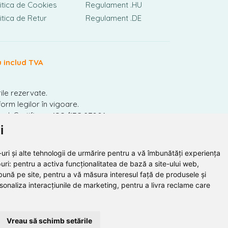
itica de Cookies
Regulament .HU
itica de Retur
Regulament .DE
u includ TVA
ile rezervate.
orm legilor în vigoare.
nal. Certificare
ISO/IEC 27001.
i
uri și alte tehnologii de urmărire pentru a vă îmbunătăți experiența
uri:
pentru a activa funcționalitatea de bază a site-ului web
,
bună pe site
,
pentru a vă măsura interesul față de produsele și
rsonaliza interacțiunile de marketing
,
pentru a livra reclame care
Vreau să schimb setările