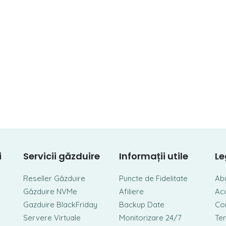
i
Servicii găzduire
Informații utile
Le
Reseller Găzduire
Puncte de Fidelitate
Ab
Găzduire NVMe
Afiliere
Ac
Gazduire BlackFriday
Backup Date
Con
Servere Virtuale
Monitorizare 24/7
Ter