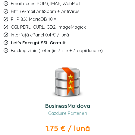
Email acces POP3, IMAP, WebMail
Filtru e-mail AntiSpam + AntiVirus
PHP 8.X, MariaDB 10.X
CGI, PERL, CURL, GD2, ImageMagick
Interfață cPanel 0.4 € / lună
Let's Encrypt SSL Gratuit
Backup zilnic (retenție 7 zile + 3 copii lunare)
BusinessMoldova
Găzduire Parteneri
1.75 € / lună