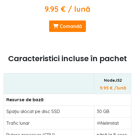
9.95 € / lună
Comandă
Caracteristici incluse în pachet
NodeJS2
9.95 € /lună
Resurse de bază
Spațiu alocat pe disc SSD
30 GB
Trafic lunar
♾️Nelimitat
Putere procesor (CPU)
până la 8 core