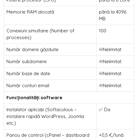
Memorie RAM alocată
până la 4096
MB
Conexiuni simultane (Number of
100
processes)
Număr domenii găzduite
♾️Nelimitat
Număr subdomenii
♾️Nelimitat
Număr baze de date
♾️Nelimitat
Număr conturi email
♾️Nelimitat
Funcționalități software
Instalator aplicații (Softaculous –
✅ Da
instalare rapidă WordPress, Joomla
etc.)
Panou de control (cPanel – dashboard
+0,5 €/lună