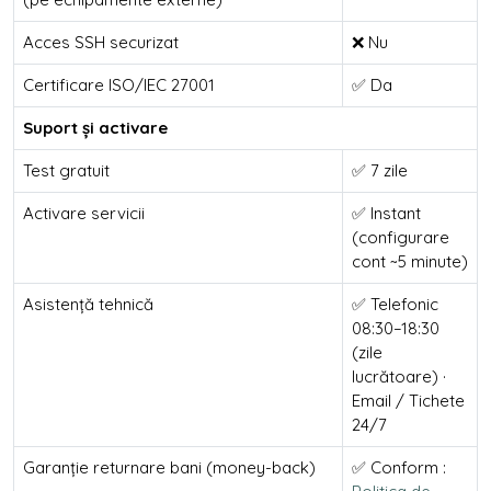
Acces SSH securizat
❌ Nu
Certificare ISO/IEC 27001
✅ Da
Suport și activare
Test gratuit
✅ 7 zile
Activare servicii
✅ Instant
(configurare
cont ~5 minute)
Asistență tehnică
✅ Telefonic
08:30–18:30
(zile
lucrătoare) ·
Email / Tichete
24/7
Garanție returnare bani (money-back)
✅ Conform :