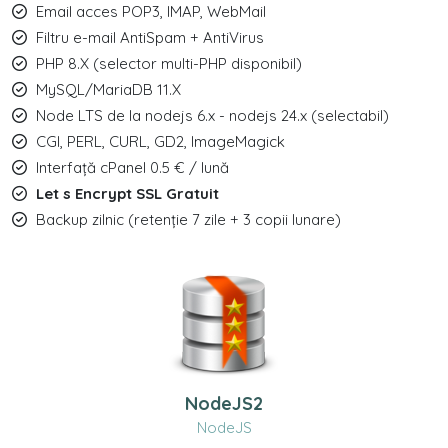
Email acces POP3, IMAP, WebMail
Filtru e-mail AntiSpam + AntiVirus
PHP 8.X (selector multi-PHP disponibil)
MySQL/MariaDB 11.X
Node LTS de la nodejs 6.x - nodejs 24.x (selectabil)
CGI, PERL, CURL, GD2, ImageMagick
Interfață cPanel 0.5 € / lună
Let s Encrypt SSL Gratuit
Backup zilnic (retenție 7 zile + 3 copii lunare)
NodeJS2
NodeJS