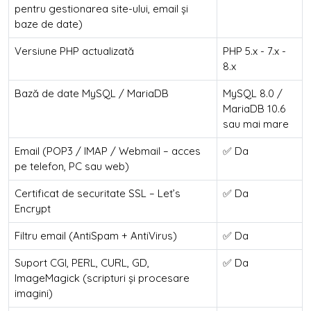
pentru gestionarea site-ului, email și
baze de date)
Versiune PHP actualizată
PHP 5.x - 7.x -
8.x
Bază de date MySQL / MariaDB
MySQL 8.0 /
MariaDB 10.6
sau mai mare
Email (POP3 / IMAP / Webmail – acces
✅ Da
pe telefon, PC sau web)
Certificat de securitate SSL – Let’s
✅ Da
Encrypt
Filtru email (AntiSpam + AntiVirus)
✅ Da
Suport CGI, PERL, CURL, GD,
✅ Da
ImageMagick (scripturi și procesare
imagini)