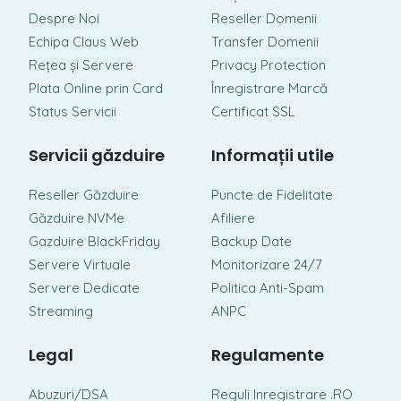
Despre Noi
Reseller Domenii
Echipa Claus Web
Transfer Domenii
Rețea și Servere
Privacy Protection
Plata Online prin Card
Înregistrare Marcă
Status Servicii
Certificat SSL
Servicii găzduire
Informații utile
Reseller Găzduire
Puncte de Fidelitate
Găzduire NVMe
Afiliere
Gazduire BlackFriday
Backup Date
Servere Virtuale
Monitorizare 24/7
Servere Dedicate
Politica Anti-Spam
Streaming
ANPC
Legal
Regulamente
Abuzuri/DSA
Reguli Inregistrare .RO