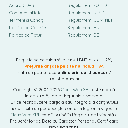
Acord GDPR
Regulament ROTLD
Confidentialitate
Regulament EURID
Termeni și Condiții
Regulament .COM .NET
Politica de Cookies
Regulament .HU
Politica de Retur
Regulament .DE
Prețurile se calculează la cursul BNR al zilei + 2%,
Prețurile afișate pe site nu includ TVA
Plata se poate face
online prin card bancar
/
transfer bancar
Copyright © 2004-2026
Claus Web SRL
este marcă
înregistrată, toate drepturile rezervate.
Orice reproducere parțială sau integrală a conținutului
acestui site se pedepsește conform legilor în vigoare.
Claus Web SRL
este înscrisă în Registrul de Evidență a
Prelucrărilor de Date cu Caracter Personal. Certificare
ISO/IEC 27001.