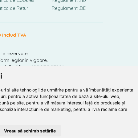
itica de Cookies
Regulament .HU
itica de Retur
Regulament .DE
u includ TVA
ile rezervate.
orm legilor în vigoare.
nal. Certificare
ISO/IEC 27001.
i
uri și alte tehnologii de urmărire pentru a vă îmbunătăți experiența
uri:
pentru a activa funcționalitatea de bază a site-ului web
,
bună pe site
,
pentru a vă măsura interesul față de produsele și
rsonaliza interacțiunile de marketing
,
pentru a livra reclame care
Vreau să schimb setările