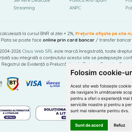
Servere Dedicate
Politica Anti-Spam
Pol
Streaming
ANPC
Pol
 calculează la cursul BNR al zilei + 2%,
Prețurile afișate pe site n
Plata se poate face
online prin card bancar
/ transfer bancar
 2004-2026
Claus Web SRL
este marcă înregistrată, toate dreptur
ială sau integrală a conținutului acestui site se pedepsește conf
n Registrul de Evidență a Prelucrărilor de Date cu Caracter Perso
Folosim cookie-ur
Acest site web folosește cookie-
de navigare în următoarele scop
pentru a oferi o experiență mai 
serviciile noastre și pentru a pe
sunt mai relevante pentru dvs
.
Sunt de acord
Refuz