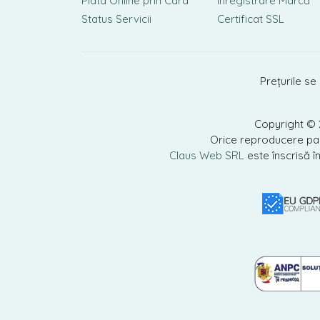
Plata Online prin Card
Înregistrare Marcă
Status Servicii
Certificat SSL
Prețurile se
Copyright ©
Orice reproducere parț
Claus Web SRL
este înscrisă î