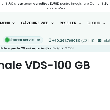
menii
.RO
și
partener acreditat EURID
pentru Înregistrare Domenii
.EU
Servere Web.
MENII
GĂZDUIRE WEB
RESELLER
CLOUD
Starea serviciilor
+40.261.768080
(20 linii)
relat
litate –
peste 20 ani experiență
– ISO/IEC 27001
onale VDS-100 GB