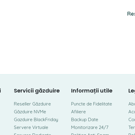
Re
i
Servicii găzduire
Informații utile
Le
Reseller Găzduire
Puncte de Fidelitate
Ab
Găzduire NVMe
Afiliere
Ac
Gazduire BlackFriday
Backup Date
Con
Servere Virtuale
Monitorizare 24/7
Ter