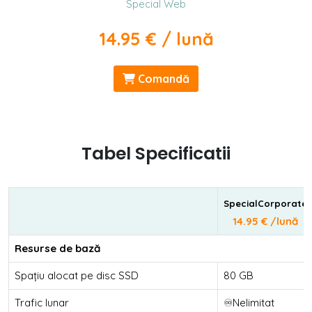
Special Web
14.95 € / lună
Comandă
Tabel Specificatii
SpecialCorporate
14.95 € /lună
Resurse de bază
Spațiu alocat pe disc SSD
80 GB
Trafic lunar
♾️Nelimitat