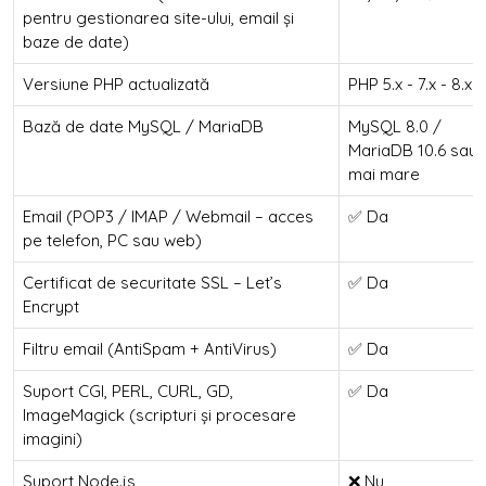
pentru gestionarea site-ului, email și
baze de date)
Versiune PHP actualizată
PHP 5.x - 7.x - 8.x
Bază de date MySQL / MariaDB
MySQL 8.0 /
MariaDB 10.6 sau
mai mare
Email (POP3 / IMAP / Webmail – acces
✅ Da
pe telefon, PC sau web)
Certificat de securitate SSL – Let’s
✅ Da
Encrypt
Filtru email (AntiSpam + AntiVirus)
✅ Da
Suport CGI, PERL, CURL, GD,
✅ Da
ImageMagick (scripturi și procesare
imagini)
Suport Node.js
❌ Nu