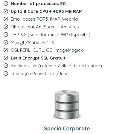
Number of processes 50
Up to 8 Core CPU + 4096 MB RAM
Email acces POP3, IMAP, WebMail
Filtru e-mail AntiSpam + AntiVirus
PHP 8.X (selector multi-PHP disponibil)
MySQL/MariaDB 11.X
CGI, PERL, CURL, GD, ImageMagick
Let s Encrypt SSL Gratuit
Backup zilnic (retenție 7 zile + 3 copii lunare)
Interfață cPanel 0.5 € / lună
SpecialCorporate