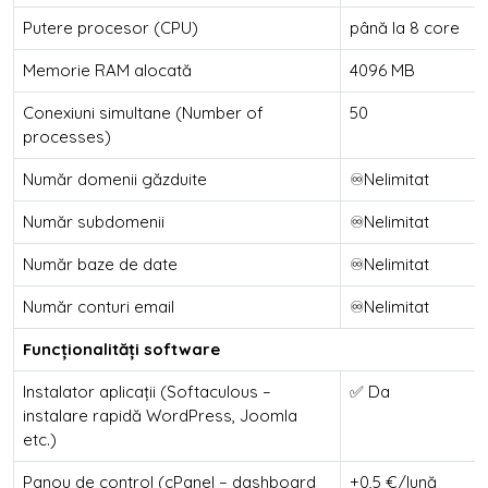
Putere procesor (CPU)
până la 8 core
Memorie RAM alocată
4096 MB
Conexiuni simultane (Number of
50
processes)
Număr domenii găzduite
♾️Nelimitat
Număr subdomenii
♾️Nelimitat
Număr baze de date
♾️Nelimitat
Număr conturi email
♾️Nelimitat
Funcționalități software
Instalator aplicații (Softaculous –
✅ Da
instalare rapidă WordPress, Joomla
etc.)
Panou de control (cPanel – dashboard
+0,5 €/lună