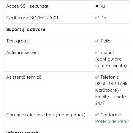
Acces SSH securizat
❌ Nu
Certificare ISO/IEC 27001
✅ Da
Suport și activare
Test gratuit
✅ 7 zile
Activare servicii
✅ Instant
(configurare
cont ~5 minute)
Asistență tehnică
✅ Telefonic
08:30–18:30 (zile
lucrătoare) ·
Email / Tichete
24/7
Garanție returnare bani (money-back)
✅ Conform :
Politica de Retur
Infrastructură