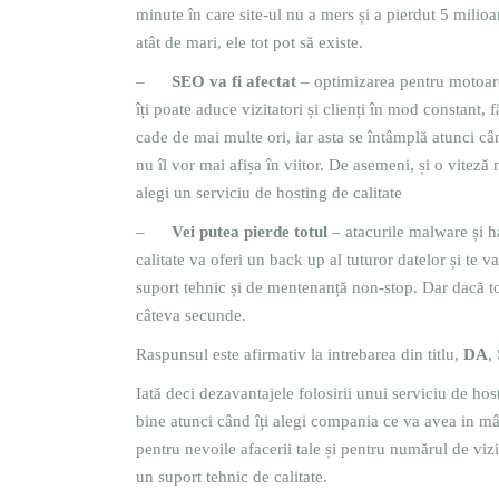
minute în care site-ul nu a mers și a pierdut 5 milioa
atât de mari, ele tot pot să existe.
–
SEO va fi afectat
– optimizarea pentru motoarel
îți poate aduce vizitatori și clienți în mod constant, 
cade de mai multe ori, iar asta se întâmplă atunci câ
nu îl vor mai afișa în viitor. De asemeni, și o vitez
alegi un serviciu de hosting de calitate
–
Vei putea pierde totul
– atacurile malware și h
calitate va oferi un back up al tuturor datelor și te v
suport tehnic și de mentenanță non-stop. Dar dacă to
câteva secunde.
Raspunsul este afirmativ la intrebarea din titlu,
DA
,
Iată deci dezavantajele folosirii unui serviciu de hos
bine atunci când îți alegi compania ce va avea in mân
pentru nevoile afacerii tale și pentru numărul de vizi
un suport tehnic de calitate.