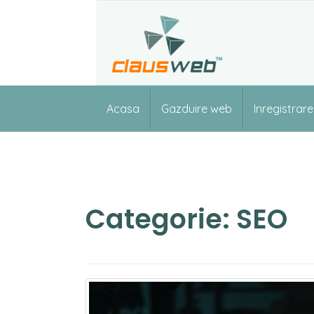
Skip
to
content
Acasa
Gazduire web
Inregistrar
Categorie:
SEO