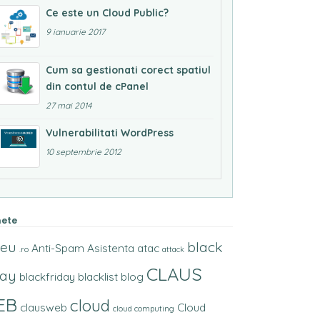
Ce este un Cloud Public?
9 ianuarie 2017
Cum sa gestionati corect spatiul
din contul de cPanel
27 mai 2014
Vulnerabilitati WordPress
10 septembrie 2012
hete
.eu
black
Anti-Spam
Asistenta
atac
.ro
attack
CLAUS
day
blackfriday
blacklist
blog
EB
cloud
clausweb
Cloud
cloud computing