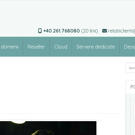
+40.261.768080
(20 linii)
relatiiclien
e domenii
Reseller
Cloud
Servere dedicate
Desi
Sea
P