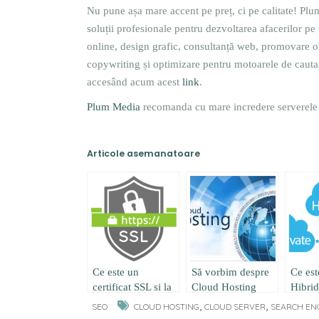
Nu pune așa mare accent pe preț, ci pe calitate! Plum
soluții profesionale pentru dezvoltarea afacerilor pe
online, design grafic, consultanță web, promovare o
copywriting și optimizare pentru motoarele de cautar
accesând acum acest
link
.
Plum Media
recomanda cu mare incredere serverele 
Articole asemanatoare
Ce este un
Să vorbim despre
Ce es
certificat SSL si la
Cloud Hosting
Hibri
ce se foloseste ?
,
,
SEO
CLOUD HOSTING
CLOUD SERVER
SEARCH ENG