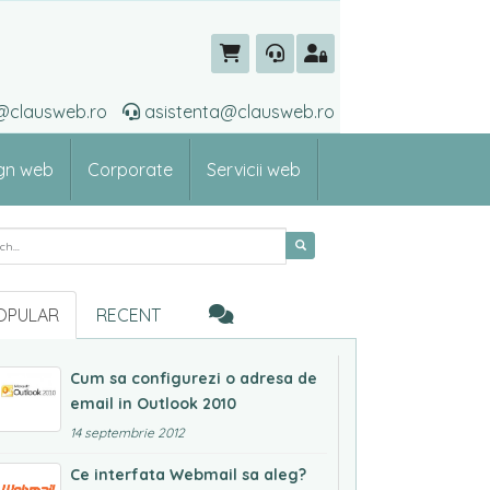
ti@clausweb.ro
asistenta@clausweb.ro
gn web
Corporate
Servicii web
rch for:
OPULAR
RECENT
Cum sa configurezi o adresa de
email in Outlook 2010
14 septembrie 2012
Ce interfata Webmail sa aleg?