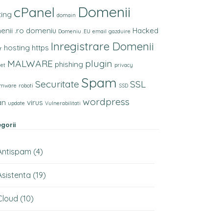
Domenii
cPanel
ting
domain
nii .ro
domeniu
Hacked
Domeniu .EU
email
gazduire
Inregistrare Domenii
hosting
https
r
MALWARE
plugin
phishing
net
privacy
Spam
Securitate
SSL
omware
roboti
SSD
wordpress
an
virus
update
Vulnerabilitati
gorii
Antispam
(4)
Asistenta
(19)
Cloud
(10)