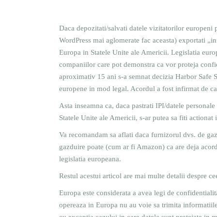
Daca depozitati/salvati datele vizitatorilor europeni p
WordPress mai aglomerate fac aceasta) exportati „infor
Europa in Statele Unite ale Americii. Legislatia euro
companiilor care pot demonstra ca vor proteja confid
aproximativ 15 ani s-a semnat decizia Harbor Safe 
europene in mod legal. Acordul a fost infirmat de ca
Asta inseamna ca, daca pastrati IPI/datele personale
Statele Unite ale Americii, s-ar putea sa fiti actionat
Va recomandam sa aflati daca furnizorul dvs. de gaz
gazduire poate (cum ar fi Amazon) ca are deja acor
legislatia europeana.
Restul acestui articol are mai multe detalii despre c
Europa este considerata a avea legi de confidentialit
opereaza in Europa nu au voie sa trimita informatiile 