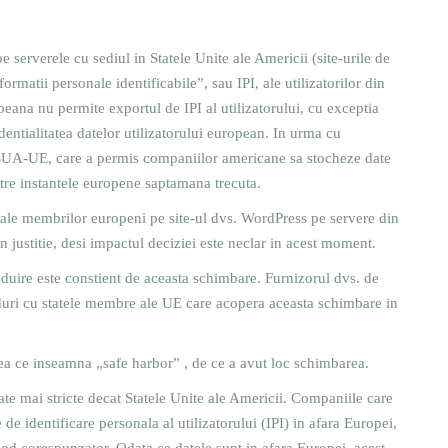
e serverele cu sediul in Statele Unite ale Americii (site-urile de
matii personale identificabile”, sau IPI, ale utilizatorilor din
peana nu permite exportul de IPI al utilizatorului, cu exceptia
entialitatea datelor utilizatorului european. In urma cu
SUA-UE, care a permis companiilor americane sa stocheze date
tre instantele europene saptamana trecuta.
 ale membrilor europeni pe site-ul dvs. WordPress pe servere din
 in justitie, desi impactul deciziei este neclar in acest moment.
duire este constient de aceasta schimbare. Furnizorul dvs. de
duri cu statele membre ale UE care acopera aceasta schimbare in
eea ce inseamna „safe harbor” , de ce a avut loc schimbarea.
ate mai stricte decat Statele Unite ale Americii. Companiile care
de identificare personala al utilizatorului (IPI) in afara Europei,