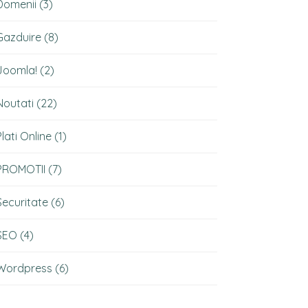
Domenii
(3)
Gazduire
(8)
Joomla!
(2)
Noutati
(22)
Plati Online
(1)
PROMOTII
(7)
Securitate
(6)
SEO
(4)
Wordpress
(6)