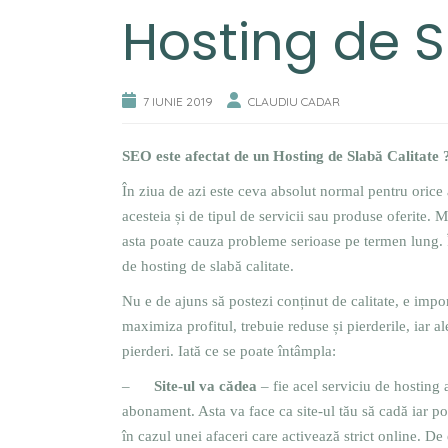
Hosting de S
7 IUNIE 2019
CLAUDIU CADAR
SEO este afectat de un Hosting de Slabă Calitate 
În ziua de azi este ceva absolut normal pentru orice 
acesteia și de tipul de servicii sau produse oferite. M
asta poate cauza probleme serioase pe termen lung. Î
de hosting de slabă calitate.
Nu e de ajuns să postezi conținut de calitate, e impor
maximiza profitul, trebuie reduse și pierderile, iar 
pierderi. Iată ce se poate întâmpla:
–
Site-ul va cădea
– fie acel serviciu de hosting a
abonament. Asta va face ca site-ul tău să cadă iar pot
în cazul unei afaceri care activează strict online.