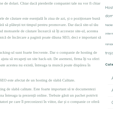
ne de dolari. Chiar dacă pierderile companiei tale nu vor fi chiar
Hos
dome
e de căutare este esențială în ziua de azi, și o poziționare bună
fără să plătești tot timpul pentru promovare. Dar dacă site-ul tău
hacke
nd motoarele de căutare încearcă să îți acceseze site-ul, acestea
inter
ă mică de încărcare a paginii poate dăuna SEO, deci e important să
rans
acking-ul sunt foarte frecvente. Dar o companie de hosting de
troj
a ajuta să recapeți un site hack-uit. De asemeni, firma îți va oferi
Cate
ate acestea nu există, întreaga ta muncă poate dispărea în
 SEO este afectat de un hosting de slabă Calitate.
ting de slabă calitate. Este foarte important să te documentezi
a întreaga ta prezență online. Trebuie găsit un pachet potrivit
tatori pe care îl preconizezi în viitor, dar și o companie ce oferă