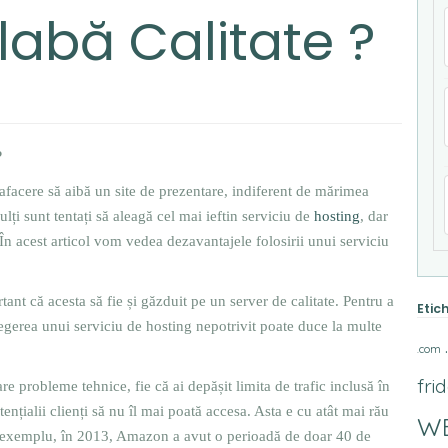
labă Calitate ?
?
afacere să aibă un site de prezentare, indiferent de mărimea
ulți sunt tentați să aleagă cel mai ieftin serviciu de
hosting
, dar
n acest articol vom vedea dezavantajele folosirii unui serviciu
tant că acesta să fie și găzduit pe un server de calitate. Pentru a
Etic
alegerea unui serviciu de hosting nepotrivit poate duce la multe
.com
fri
re probleme tehnice, fie că ai depășit limita de trafic inclusă în
ențialii clienți să nu îl mai poată accesa. Asta e cu atât mai rău
W
 De exemplu, în 2013, Amazon a avut o perioadă de doar 40 de