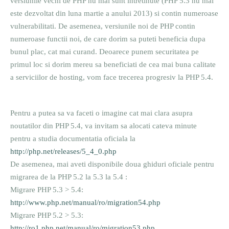
versiunile vechi de PHP nu mai sunt intretinute (PHP 5.3 nu mai
este dezvoltat din luna martie a anului 2013) si contin numeroase
vulnerabilitati. De asemenea, versiunile noi de PHP contin
numeroase functii noi, de care dorim sa puteti beneficia dupa
bunul plac, cat mai curand. Deoarece punem securitatea pe
primul loc si dorim mereu sa beneficiati de cea mai buna calitate
a serviciilor de hosting, vom face trecerea progresiv la PHP 5.4.
Pentru a putea sa va faceti o imagine cat mai clara asupra
noutatilor din PHP 5.4, va invitam sa alocati cateva minute
pentru a studia documentatia oficiala la
http://php.net/releases/5_4_0.php
De asemenea, mai aveti disponibile doua ghiduri oficiale pentru
migrarea de la PHP 5.2 la 5.3 la 5.4 :
Migrare PHP 5.3 > 5.4:
http://www.php.net/manual/ro/migration54.php
Migrare PHP 5.2 > 5.3:
http://ro1.php.net/manual/ro/migration53.php