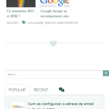
Ce inseamna SEO
Google incepe sa
si SEM ?
recompenseze site-
urile cu
,
NOUTATI
CLAUSWEB
SERVICII WEB COMPLETE
HTTPS/SSL cu o
clasare mai buna
in cautari
Search for:
POPULAR
RECENT
Cum sa configurezi o adresa de email