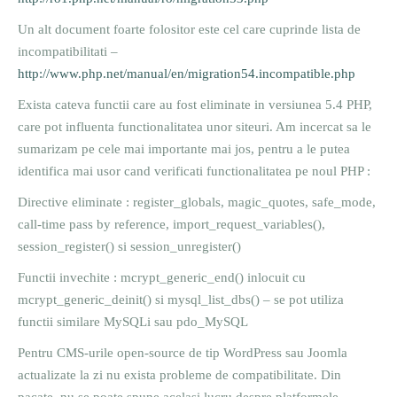
Un alt document foarte folositor este cel care cuprinde lista de
incompatibilitati –
http://www.php.net/manual/en/migration54.incompatible.php
Exista cateva functii care au fost eliminate in versiunea 5.4 PHP,
care pot influenta functionalitatea unor siteuri. Am incercat sa le
sumarizam pe cele mai importante mai jos, pentru a le putea
identifica mai usor cand verificati functionalitatea pe noul PHP :
Directive eliminate : register_globals, magic_quotes, safe_mode,
call-time pass by reference, import_request_variables(),
session_register() si session_unregister()
Functii invechite : mcrypt_generic_end() inlocuit cu
mcrypt_generic_deinit() si mysql_list_dbs() – se pot utiliza
functii similare MySQLi sau pdo_MySQL
Pentru CMS-urile open-source de tip WordPress sau Joomla
actualizate la zi nu exista probleme de compatibilitate. Din