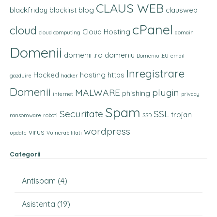
CLAUS WEB
blackfriday
blacklist
blog
clausweb
cPanel
cloud
Cloud Hosting
cloud computing
domain
Domenii
domenii .ro
domeniu
Domeniu .EU
email
Inregistrare
Hacked
hosting
https
gazduire
hacker
Domenii
MALWARE
plugin
phishing
internet
privacy
Spam
Securitate
SSL
trojan
ransomware
roboti
SSD
wordpress
virus
update
Vulnerabilitati
Categorii
Antispam
(4)
Asistenta
(19)