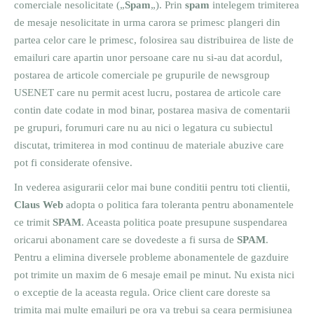
comerciale nesolicitate („
Spam
„). Prin
spam
intelegem trimiterea
de mesaje nesolicitate in urma carora se primesc plangeri din
partea celor care le primesc, folosirea sau distribuirea de liste de
emailuri care apartin unor persoane care nu si-au dat acordul,
postarea de articole comerciale pe grupurile de newsgroup
USENET care nu permit acest lucru, postarea de articole care
contin date codate in mod binar, postarea masiva de comentarii
pe grupuri, forumuri care nu au nici o legatura cu subiectul
discutat, trimiterea in mod continuu de materiale abuzive care
pot fi considerate ofensive.
In vederea asigurarii celor mai bune conditii pentru toti clientii,
Claus Web
adopta o politica fara toleranta pentru abonamentele
ce trimit
SPAM
. Aceasta politica poate presupune suspendarea
oricarui abonament care se dovedeste a fi sursa de
SPAM
.
Pentru a elimina diversele probleme abonamentele de gazduire
pot trimite un maxim de 6 mesaje email pe minut. Nu exista nici
o exceptie de la aceasta regula. Orice client care doreste sa
trimita mai multe emailuri pe ora va trebui sa ceara permisiunea