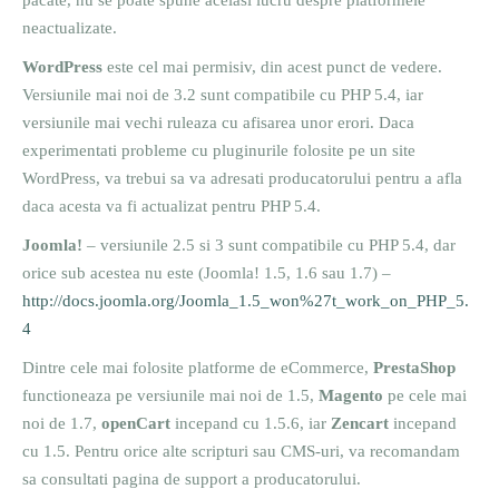
pacate, nu se poate spune acelasi lucru despre platformele
neactualizate.
WordPress
este cel mai permisiv, din acest punct de vedere.
Versiunile mai noi de 3.2 sunt compatibile cu PHP 5.4, iar
versiunile mai vechi ruleaza cu afisarea unor erori. Daca
experimentati probleme cu pluginurile folosite pe un site
WordPress, va trebui sa va adresati producatorului pentru a afla
daca acesta va fi actualizat pentru PHP 5.4.
Joomla!
– versiunile 2.5 si 3 sunt compatibile cu PHP 5.4, dar
orice sub acestea nu este (Joomla! 1.5, 1.6 sau 1.7) –
http://docs.joomla.org/Joomla_1.5_won%27t_work_on_PHP_5.
4
Dintre cele mai folosite platforme de eCommerce,
PrestaShop
functioneaza pe versiunile mai noi de 1.5,
Magento
pe cele mai
noi de 1.7,
openCart
incepand cu 1.5.6, iar
Zencart
incepand
cu 1.5. Pentru orice alte scripturi sau CMS-uri, va recomandam
sa consultati pagina de support a producatorului.