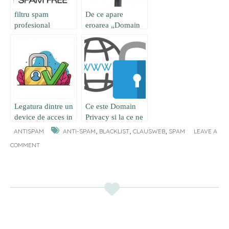
filtru spam
De ce apare
profesional
eroarea „Domain
has exceeded the
maximum defers
and failures per
hour” ?
Legatura dintre un
Ce este Domain
device de acces in
Privacy si la ce ne
contul hosting si
ajuta ?
,
,
,
ANTISPAM
ANTI-SPAM
BLACKLIST
CLAUSWEB
SPAM
LEAVE A
securitatea celor
COMMENT
doua