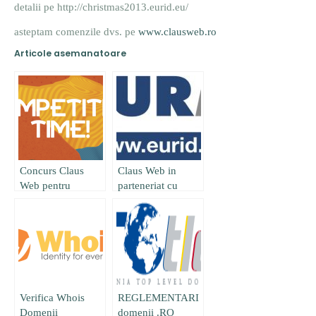
detalii pe http://christmas2013.eurid.eu/
asteptam comenzile dvs. pe
www.clausweb.ro
Articole asemanatoare
Concurs Claus
Claus Web in
Web pentru
parteneriat cu
Bloggeri
EURID
organizeaza
concurs
Verifica Whois
REGLEMENTARI
Domenii
domenii .RO