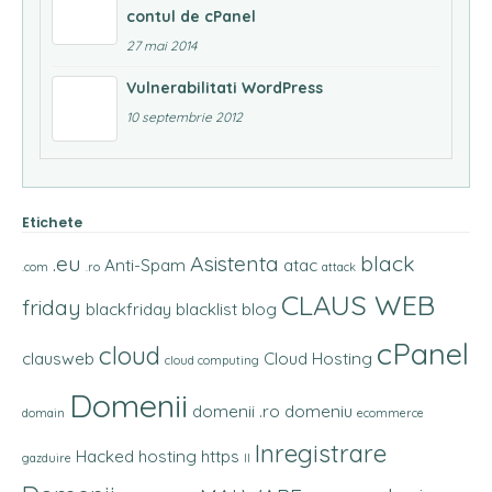
contul de cPanel
27 mai 2014
Vulnerabilitati WordPress
10 septembrie 2012
Etichete
.eu
Asistenta
black
Anti-Spam
atac
.com
.ro
attack
CLAUS WEB
friday
blackfriday
blacklist
blog
cPanel
cloud
clausweb
Cloud Hosting
cloud computing
Domenii
domenii .ro
domeniu
domain
ecommerce
Inregistrare
Hacked
hosting
https
gazduire
II