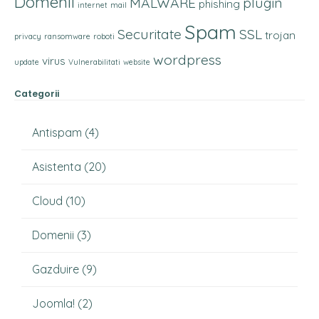
Domenii
MALWARE
plugin
phishing
internet
mail
Spam
Securitate
SSL
trojan
privacy
ransomware
roboti
wordpress
virus
update
Vulnerabilitati
website
Categorii
Antispam
(4)
Asistenta
(20)
Cloud
(10)
Domenii
(3)
Gazduire
(9)
Joomla!
(2)