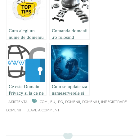
Cum alegi un
Comanda domenii
nume de domeniu
.ro folosind
diacritice!
Ce este Domain
Cum se updateaza
Privacy si la ce ne
nameserverele si
ajuta ?
ce este
,
,
,
,
,
ASISTENTA
.COM
.EU
.RO
DOMENII
DOMENIU
INREGISTRARE
propagarea?
DOMENII
LEAVE A COMMENT