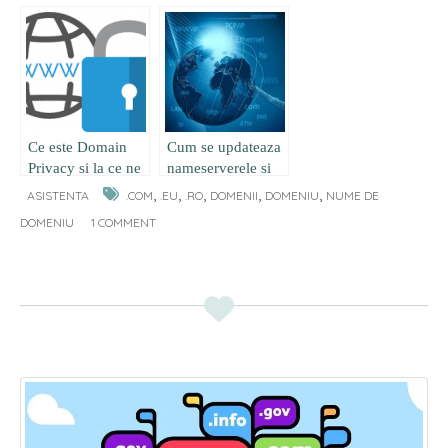
nume de domeniu?
de web hosting
Ce este Domain
Cum se updateaza
Privacy si la ce ne
nameserverele si
ajuta ?
ce este
,
,
,
,
,
ASISTENTA
.COM
.EU
.RO
DOMENII
DOMENIU
NUME DE
propagarea?
DOMENIU
1 COMMENT