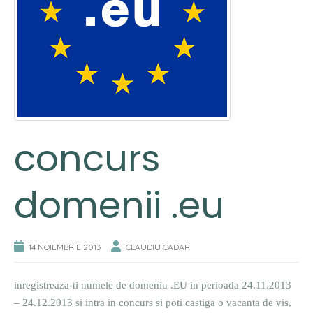
concurs
domenii .eu
14 NOIEMBRIE 2013
CLAUDIU CADAR
inregistreaza-ti numele de domeniu .EU in perioada 24.11.2013
– 24.12.2013 si intra in concurs si poti castiga o vacanta de vis,