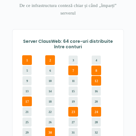
De ce infrastructura conteză chiar și când „împarți”
serverul
Server ClausWeb: 64 core-uri distribuite
între conturi
1
2
3
4
7
8
5
6
12
9
10
11
13
14
15
16
17
18
19
20
23
24
21
22
25
26
27
28
30
29
31
32