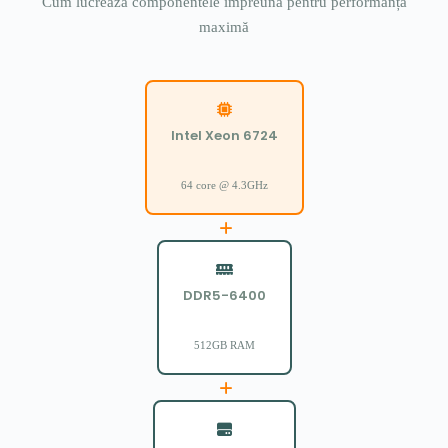
Cum lucrează componentele împreună pentru performanță
maximă
Intel Xeon 6724
64 core @ 4.3GHz
DDR5-6400
512GB RAM