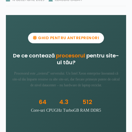
GHID PENTRU ANTREPRENORI
De ce contează
procesorul
pentru site-
ul tău?
Procesorul este „creierul” serverului. Un Intel Xeon enterprise înseamnă că
site-ul tău împarte resurse cu alte site-uri, dar fiecare primește putere de calcul
de nivel datacenter – nu hardware de laptop reciclat.
64
4.3
512
Core-uri CPU
GHz Turbo
GB RAM DDR5