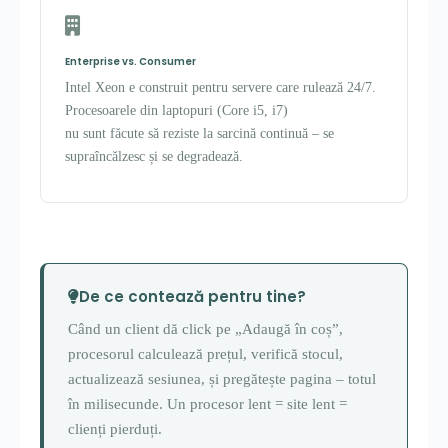
Enterprise vs. Consumer
Intel Xeon e construit pentru servere care rulează 24/7.
Procesoarele din laptopuri (Core i5, i7)
nu sunt făcute să reziste la sarcină continuă – se
supraîncălzesc și se degradează.
De ce contează pentru tine?
Când un client dă click pe „Adaugă în coș”,
procesorul calculează prețul, verifică stocul,
actualizează sesiunea, și pregătește pagina – totul
în milisecunde. Un procesor lent = site lent =
clienți pierduți.