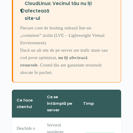
CloudLinux: Vecinul tău nu îți
afectează
site-ul
Fiecare cont de hosting rulează într-un
„container” izolat (LVE – Lightweight Virtual
Environment).
Dacă un alt site de pe server are trafic mare sau
cod prost optimizat,
nu îți afectează
resursele
. Contul tău are garantate resursele
alocate în pachet.
Ce se
Ce face
întâmplă pe
Timp
clientul
server
Serverul
Deschide o
pregătește