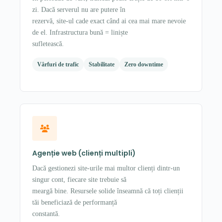
zi. Dacă serverul nu are putere în
rezervă, site-ul cade exact când ai cea mai mare nevoie
de el. Infrastructura bună = liniște
sufletească.
Vârfuri de trafic
Stabilitate
Zero downtime
Agenție web (clienți multipli)
Dacă gestionezi site-urile mai multor clienți dintr-un
singur cont, fiecare site trebuie să
meargă bine. Resursele solide înseamnă că toți clienții
tăi beneficiază de performanță
constantă.