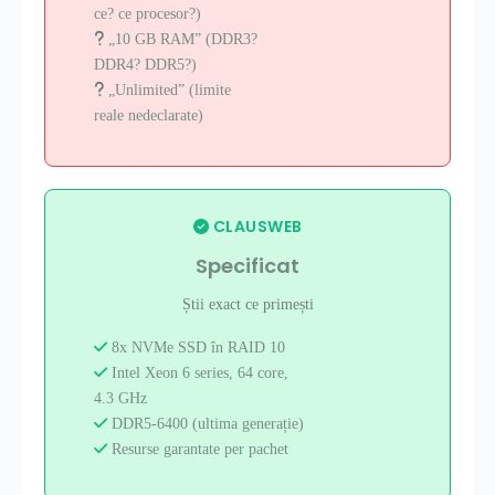
ce? ce procesor?)
„10 GB RAM” (DDR3?
DDR4? DDR5?)
„Unlimited” (limite
reale nedeclarate)
CLAUSWEB
Specificat
Știi exact ce primești
8x NVMe SSD în RAID 10
Intel Xeon 6 series, 64 core,
4.3 GHz
DDR5-6400 (ultima generație)
Resurse garantate per pachet