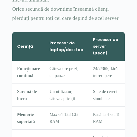
Orice secundă de downtime înseamnă clienți
pierduți pentru toți cei care depind de acel server.
Procesor de
Procesor de
Cerință
server
laptop/desktop
(Xeon)
Funcționare
Câteva ore pe zi,
24/7/365, fără
continuă
cu pauze
întrerupere
Sarcină de
Un utilizator,
Sute de cereri
lucru
câteva aplicații
simultane
Memorie
Max 64-128 GB
Până la 4-6 TB
suportată
RAM
RAM