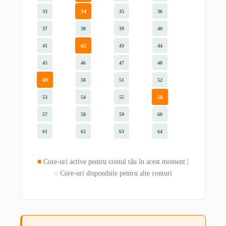
34
33
35
36
37
38
39
40
42
41
43
44
45
46
47
48
49
50
51
52
56
53
54
55
57
58
59
60
61
62
63
64
■
Core-uri active pentru contul tău în acest moment |
■
Core-uri disponibile pentru alte conturi