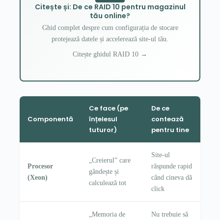
Citește și: De ce RAID 10 pentru magazinul
tău online?
Ghid complet despre cum configurația de stocare
protejează datele și accelerează site-ul tău.
Citește ghidul RAID 10 →
Ce face (pe
De ce
Componentă
înțelesul
contează
tuturor)
pentru tine
Site-ul
„Creierul” care
Procesor
răspunde rapid
gândește și
(Xeon)
când cineva dă
calculează tot
click
„Memoria de
Nu trebuie să