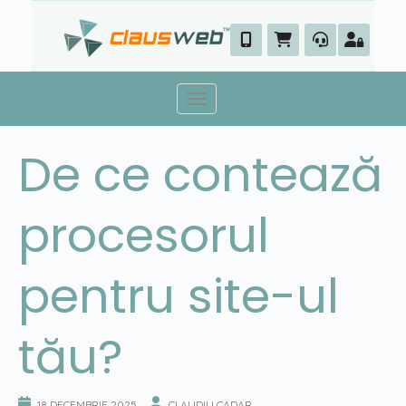
Skip
to
content
Toggle navigation
De ce contează
procesorul
pentru site-ul
tău?
18 DECEMBRIE 2025
CLAUDIU CADAR