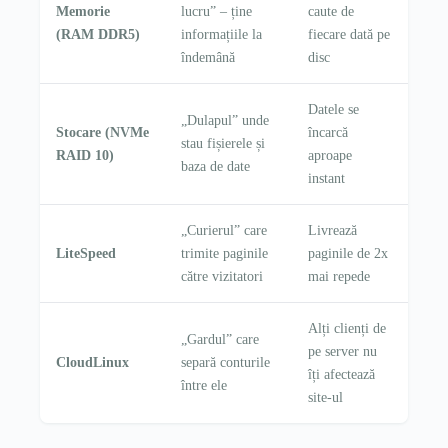
Memorie
lucru” – ține
caute de
(RAM DDR5)
informațiile la
fiecare dată pe
îndemână
disc
Datele se
„Dulapul” unde
Stocare (NVMe
încarcă
stau fișierele și
RAID 10)
aproape
baza de date
instant
„Curierul” care
Livrează
LiteSpeed
trimite paginile
paginile de 2x
către vizitatori
mai repede
Alți clienți de
„Gardul” care
pe server nu
CloudLinux
separă conturile
îți afectează
între ele
site-ul