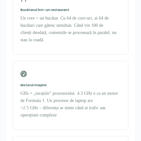
Bucătarul într-un restaurant
Un core = un bucătar. Cu 64 de core-uri, ai 64 de
bucătari care gătesc simultan. Când vin 100 de
clienți deodată, comenzile se procesează în paralel, nu
stau la coadă.
Motorul mașinii
GHz = „turațiile” procesorului. 4.3 GHz e ca un motor
de Formula 1. Un procesor de laptop are
~2.5 GHz – diferența se simte când ai trafic sau
operațiuni complexe.