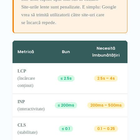
Site-urile lente sunt penalizate. E simplu: Google
vrea să trimită utilizatorii către site-uri care
se încarcă repede.
Necesită
Metrică
Bun
îmbunătățiri
LCP
≤ 2.5s
2.5s – 4s
(încărcare
conținut)
INP
≤ 200ms
200ms – 500ms
(interactivitate)
CLS
≤ 0.1
0.1 – 0.25
(stabilitate)