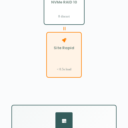
NVMe RAID 10
8 discuri
Site Rapid
< 0.5s load