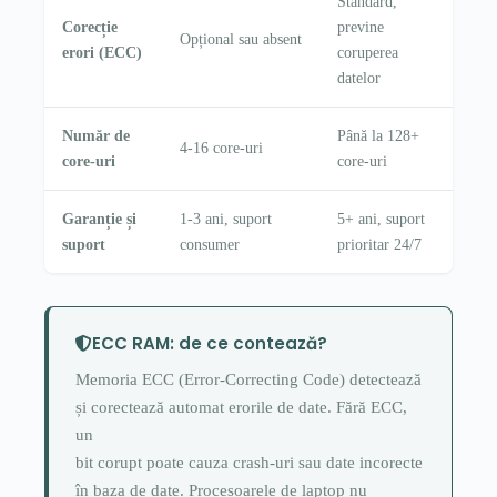
Standard,
Corecție
previne
Opțional sau absent
erori (ECC)
coruperea
datelor
Număr de
Până la 128+
4-16 core-uri
core-uri
core-uri
Garanție și
1-3 ani, suport
5+ ani, suport
suport
consumer
prioritar 24/7
ECC RAM: de ce contează?
Memoria ECC (Error-Correcting Code) detectează
și corectează automat erorile de date. Fără ECC,
un
bit corupt poate cauza crash-uri sau date incorecte
în baza de date. Procesoarele de laptop nu