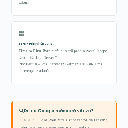
salturi.
TTFB – Primul răspuns
Time to First Byte
= cât durează până serverul începe
să trimită date. Server în
București = ~5ms. Server în Germania = ~30-50ms.
Diferența se adună.
De ce Google măsoară viteza?
Din 2021, Core Web Vitals sunt factor de ranking.
Site-urile rapide apar mai sus în căutări.