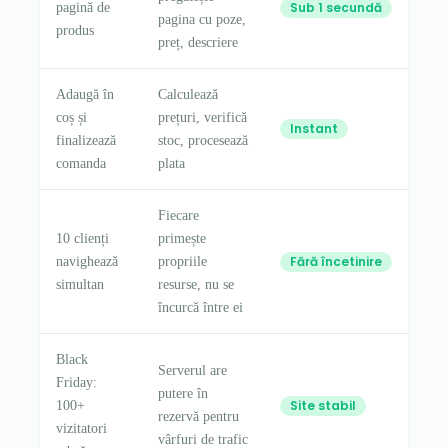
Sub 1 secundă
pagină de
pagina cu poze,
produs
preț, descriere
Adaugă în
Calculează
coș și
prețuri, verifică
Instant
finalizează
stoc, procesează
comanda
plata
Fiecare
10 clienți
primește
Fără încetinire
navighează
propriile
simultan
resurse, nu se
încurcă între ei
Black
Serverul are
Friday:
putere în
Site stabil
100+
rezervă pentru
vizitatori
vârfuri de trafic