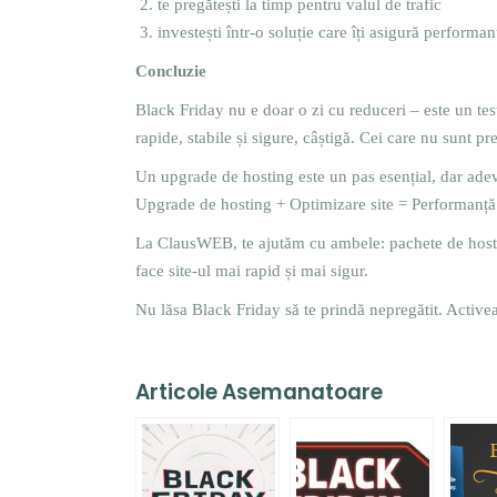
te pregătești la timp pentru valul de trafic
investești într-o soluție care îți asigură perform
Concluzie
Black Friday nu e doar o zi cu reduceri – este un tes
rapide, stabile și sigure, câștigă. Cei care nu sunt preg
Un upgrade de hosting este un pas esențial, dar adevă
Upgrade de hosting + Optimizare site = Performanță 
La ClausWEB, te ajutăm cu ambele: pachete de hostin
face site-ul mai rapid și mai sigur.
Nu lăsa Black Friday să te prindă nepregătit. Activea
Articole Asemanatoare