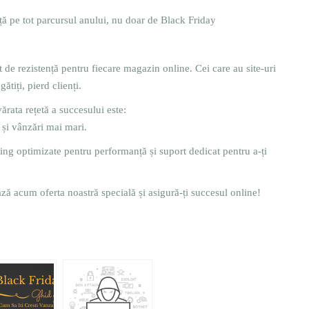
anță pe tot parcursul anului, nu doar de Black Friday
t de rezistență pentru fiecare magazin online. Cei care au site-uri
ătiți, pierd clienți.
rata rețetă a succesului este:
și vânzări mai mari.
g optimizate pentru performanță și suport dedicat pentru a-ți
ză acum oferta noastră specială și asigură-ți succesul online!