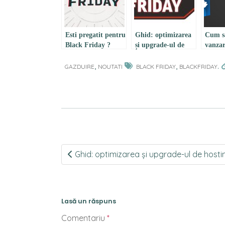
Esti pregatit pentru
Ghid: optimizarea
Cum sa
Black Friday ?
și upgrade-ul de
vanzar
hosting pentru
Frida
,
Black Friday și
,
.
GAZDUIRE
NOUTATI
BLACK FRIDAY
BLACKFRIDAY
campaniile
promoționale
Post
Ghid: optimizarea și upgrade-ul de hosti
navigation
Lasă un răspuns
Comentariu
*