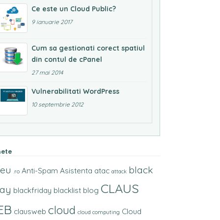
Ce este un Cloud Public?
9 ianuarie 2017
Cum sa gestionati corect spatiul
din contul de cPanel
27 mai 2014
Vulnerabilitati WordPress
10 septembrie 2012
hete
.eu
black
Anti-Spam
Asistenta
atac
.ro
attack
CLAUS
day
blackfriday
blacklist
blog
EB
cloud
clausweb
Cloud
cloud computing