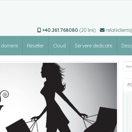
+40.261.768080
(20 linii)
relatiiclien
e domenii
Reseller
Cloud
Servere dedicate
Desi
Sea
P