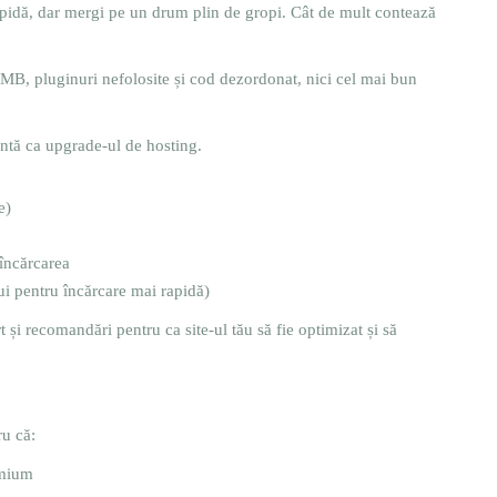
apidă, dar mergi pe un drum plin de gropi. Cât de mult contează
 5 MB, pluginuri nefolosite și cod dezordonat, nici cel mai bun
antă ca upgrade-ul de hosting.
e)
 încărcarea
ui pentru încărcare mai rapidă)
 și recomandări pentru ca site-ul tău să fie optimizat și să
ru că:
emium