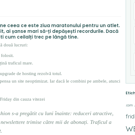
ne ceea ce este ziua maratonului pentru un atlet.
it, ai șanse mari să-ți depășești recordurile. Dacă
ști cum ceilalți trec pe lângă tine.
ă două lucruri:
folosit.
țină traficul mare.
upgrade de hosting rezolvă totul.
mpensa un site neoptimizat. Iar dacă le combini pe ambele, atunci
Etic
Friday din cauza vitezei
.com
ion s-a pregătit cu luni înainte: reduceri atractive,
fri
ewslettere trimise către mii de abonați. Traficul a
W
t.