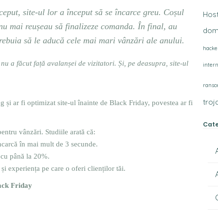
put, site-ul lor a început să se încarce greu. Coșul
Hos
nu mai reușeau să finalizeze comanda. În final, au
dome
 trebuia să le aducă cele mai mari vânzări ale anului.
hacke
 nu a făcut față avalanșei de vizitatori. Și, pe deasupra, site-ul
inter
rans
troj
 și ar fi optimizat site-ul înainte de Black Friday, povestea ar fi
Cate
pentru vânzări. Studiile arată că:
încarcă în mai mult de 3 secunde.
 cu până la 20%.
i experiența pe care o oferi clienților tăi.
lack Friday