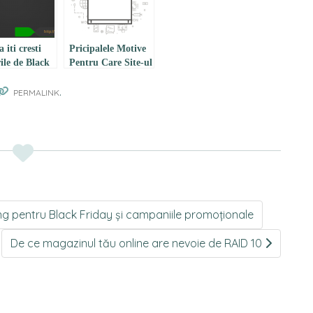
 iti cresti
Pricipalele Motive
ile de Black
Pentru Care Site-ul
y?
Tau Este O Tinta
.
Pentru Infractorii
PERMALINK
Cibernetici
ng pentru Black Friday și campaniile promoționale
De ce magazinul tău online are nevoie de RAID 10