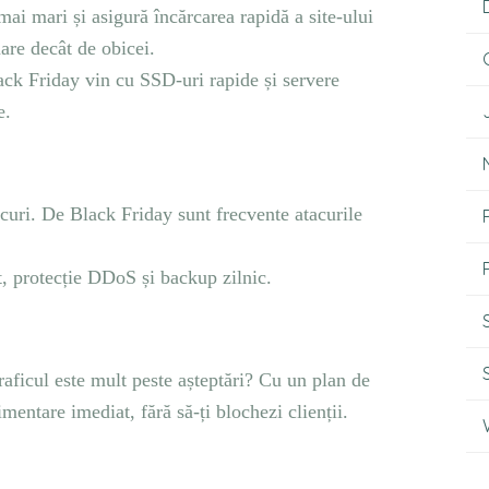
ai mari și asigură încărcarea rapidă a site-ului
mare decât de obicei.
k Friday vin cu SSD-uri rapide și servere
e.
curi. De Black Friday sunt frecvente atacurile
t, protecție DDoS și backup zilnic.
traficul este mult peste așteptări? Cu un plan de
mentare imediat, fără să-ți blochezi clienții.