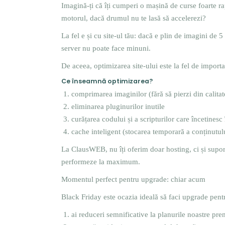
Imagină-ți că îți cumperi o mașină de curse foarte r
motorul, dacă drumul nu te lasă să accelerezi?
La fel e și cu site-ul tău: dacă e plin de imagini de
server nu poate face minuni.
De aceea, optimizarea site-ului este la fel de import
Ce înseamnă optimizarea?
comprimarea imaginilor (fără să pierzi din calitat
eliminarea pluginurilor inutile
curățarea codului și a scripturilor care încetinesc
cache inteligent (stocarea temporară a conținutul
La ClausWEB, nu îți oferim doar hosting, ci și suport
performeze la maximum.
Momentul perfect pentru upgrade: chiar acum
Black Friday este ocazia ideală să faci upgrade pent
ai reduceri semnificative la planurile noastre pr