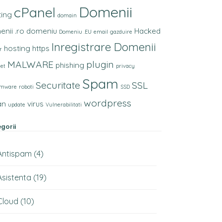
Domenii
cPanel
ting
domain
nii .ro
domeniu
Hacked
Domeniu .EU
email
gazduire
Inregistrare Domenii
hosting
https
r
MALWARE
plugin
phishing
net
privacy
Spam
Securitate
SSL
omware
roboti
SSD
wordpress
an
virus
update
Vulnerabilitati
gorii
Antispam
(4)
Asistenta
(19)
Cloud
(10)