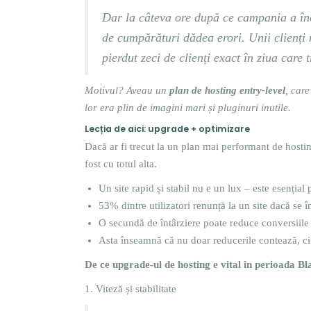
Dar la câteva ore după ce campania a înce
de cumpărături dădea erori. Unii clienți 
pierdut zeci de clienți exact în ziua care
Motivul? Aveau un
plan de hosting entry-level
, care
lor era plin de imagini mari și pluginuri inutile.
Lecția de aici: upgrade + optimizare
Dacă ar fi trecut la un plan mai performant de hosting
fost cu totul alta.
Un site rapid și stabil nu e un lux – este esențial 
53% dintre utilizatori renunță la un site dacă se 
O secundă de întârziere poate reduce conversiile
Asta înseamnă că nu doar reducerile contează, ci ș
De ce upgrade-ul de hosting e vital în perioada B
1. Viteză și stabilitate