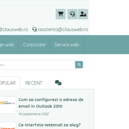
ti@clausweb.ro
asistenta@clausweb.ro
gn web
Corporate
Servicii web
rch for:
OPULAR
RECENT
Cum sa configurezi o adresa de
email in Outlook 2010
14 septembrie 2012
Ce interfata Webmail sa aleg?