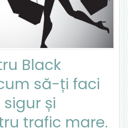
tru Black
cum să-ți faci
 sigur și
tru trafic mare.