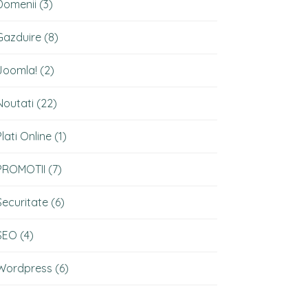
Domenii
(3)
Gazduire
(8)
Joomla!
(2)
Noutati
(22)
Plati Online
(1)
PROMOTII
(7)
Securitate
(6)
SEO
(4)
Wordpress
(6)