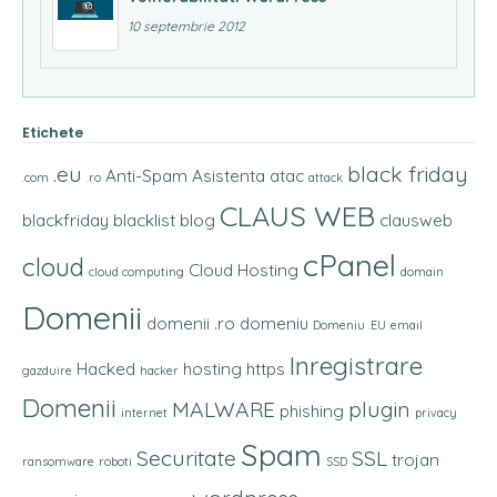
10 septembrie 2012
Etichete
.eu
black friday
Anti-Spam
Asistenta
atac
.com
.ro
attack
CLAUS WEB
blackfriday
blacklist
blog
clausweb
cPanel
cloud
Cloud Hosting
cloud computing
domain
Domenii
domenii .ro
domeniu
Domeniu .EU
email
Inregistrare
Hacked
hosting
https
gazduire
hacker
Domenii
MALWARE
plugin
phishing
internet
privacy
Spam
Securitate
SSL
trojan
ransomware
roboti
SSD