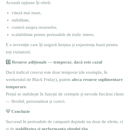
Această opțiune îți oferă:
viteză mai mare,
stabilitate,
control asupra resurselor,
scalabilitate pentru perioadele de trafic intens.
E o investiție care îți asigură liniștea și experiența bună pentru
toți vizitatorii.
4️
Resurse adiționale — temporar, dacă este cazul
Dacă traficul crescut este doar temporar (de exemplu, în
weekendul de Black Friday), putem
aloca resurse suplimentare
temporare
.
Prețul se stabilește în funcție de cerințele și nevoile fiecărui client
— flexibil, personalizat și corect.
💡
Concluzie
Succesul în perioadele de campanii depinde nu doar de oferte, ci
și de
stabilitatea și performanța siteului tău
.