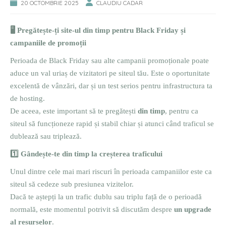
20 OCTOMBRIE 2025
CLAUDIU CADAR
🖥️
Pregătește-ți site-ul din timp pentru Black Friday și
campaniile de promoții
Perioada de Black Friday sau alte campanii promoționale poate
aduce un val uriaș de vizitatori pe siteul tău. Este o oportunitate
excelentă de vânzări, dar și un test serios pentru infrastructura ta
de hosting.
De aceea, este important să te pregătești
din timp
, pentru ca
siteul să funcționeze rapid și stabil chiar și atunci când traficul se
dublează sau triplează.
1️
Gândește-te din timp la creșterea traficului
Unul dintre cele mai mari riscuri în perioada campaniilor este ca
siteul să cedeze sub presiunea vizitelor.
Dacă te aștepți la un trafic dublu sau triplu față de o perioadă
normală, este momentul potrivit să discutăm despre
un upgrade
al resurselor
.