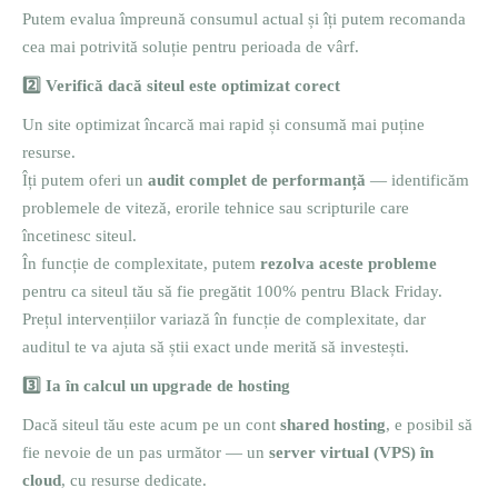
Putem evalua împreună consumul actual și îți putem recomanda
cea mai potrivită soluție pentru perioada de vârf.
2️
Verifică dacă siteul este optimizat corect
Un site optimizat încarcă mai rapid și consumă mai puține
resurse.
Îți putem oferi un
audit complet de performanță
— identificăm
problemele de viteză, erorile tehnice sau scripturile care
încetinesc siteul.
În funcție de complexitate, putem
rezolva aceste probleme
pentru ca siteul tău să fie pregătit 100% pentru Black Friday.
Prețul intervențiilor variază în funcție de complexitate, dar
auditul te va ajuta să știi exact unde merită să investești.
3️
Ia în calcul un upgrade de hosting
Dacă siteul tău este acum pe un cont
shared hosting
, e posibil să
fie nevoie de un pas următor — un
server virtual (VPS) în
cloud
, cu resurse dedicate.