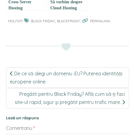
Cross Server
Să vorbim despre
Hosting
Cloud Hosting
,
.
.
NOUTATI
BLACK FRIDAY
BLACKFRIDAY
PERMALINK
Post
De ce să alegi un domeniu .EU? Puterea identității
navigation
europene online
Pregătit pentru Black Friday? Află cum să-ți faci
site-ul rapid, sigur și pregătit pentru trafic mare.
Lasă un răspuns
Comentariu
*