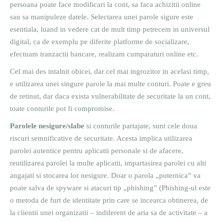
persoana poate face modificari la cont, sa faca achizitii online
sau sa manipuleze datele. Selectarea unei parole sigure este
esentiala, luand in vedere cat de mult timp petrecem in universul
digital, ca de exemplu pe diferite platforme de socializare,
efectuam tranzactii bancare, realizam cumparaturi online etc.
Cel mai des intalnit obicei, dar cel mai ingrozitor in acelasi timp,
e utilizarea unei singure parole la mai multe conturi. Poate e greu
de retinut, dar daca exista vulnerabilitate de securitate la un cont,
toate conturile pot fi compromise.
Parolele nesigure/slabe
si conturile partajate, sunt cele doua
riscuri semnificative de securitate. Acesta implica utilizarea
parolei autentice pentru aplicatii personale si de afacere,
reutilizarea parolei la multe aplicatii, impartasirea parolei cu alti
angajati si stocarea lor nesigure. Doar o parola „puternica” va
poate salva de spyware si atacuri tip „phishing” (Phishing-ul este
o metoda de furt de identitate prin care se incearca obtinerea, de
la clientii unei organizatii – indiferent de aria sa de activitate – a