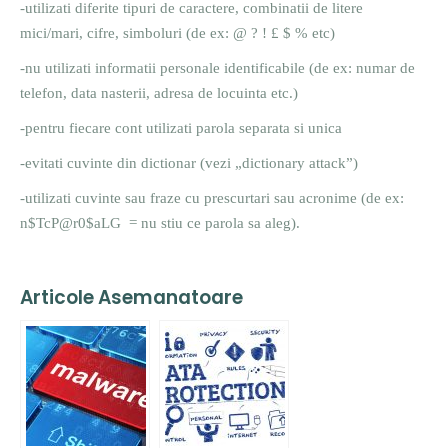
-utilizati diferite tipuri de caractere, combinatii de litere
mici/mari, cifre, simboluri (de ex: @ ? ! £ $ % etc)
-nu utilizati informatii personale identificabile (de ex: numar de
telefon, data nasterii, adresa de locuinta etc.)
-pentru fiecare cont utilizati parola separata si unica
-evitati cuvinte din dictionar (vezi „dictionary attack”)
-utilizati cuvinte sau fraze cu prescurtari sau acronime (de ex:
n$TcP@r0$aLG = nu stiu ce parola sa aleg).
Articole Asemanatoare