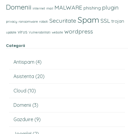
Domenii
MALWARE
plugin
phishing
internet
mail
Spam
Securitate
SSL
trojan
privacy
ransomware
roboti
wordpress
virus
update
Vulnerabilitati
website
Categorii
Antispam
(4)
Asistenta
(20)
Cloud
(10)
Domenii
(3)
Gazduire
(9)
Joomla!
(2)