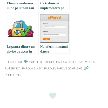
Elimina malware-
Ce trebuie să
ul de pe site-ul tau
implementezi pe
site pentru a fi
GDPR compliant
Legatura dintre un
Nu oferiti nimanui
device de acces in
datele
contul hosting si
dumneavoastra de
securitatea celor
cPanel!
,
,
,
SECURITATE
COMPLEX
PAROLA
PAROLA COMPLEXA
PAROLA
doua
,
,
,
.
PUTERNICA
PAROLA SLABA
PAROLE
PAROLE COMPLEXE
.
PERMALINK