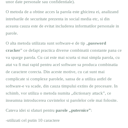
unor date personale sau confidentiale).
O metoda de a obtine acces la parola este ghicirea ei, analizand
intrebarile de securitate prezenta in social media etc, si din
aceasta cauza este de evitat includerea informatilor personale in
parole.
O alta metoda utilizata sunt software-e de tip „
password
cracker
” ce defapt practica diverse combinatii constante pana ce
va sparge parola. Cu cat este mai scurta si mai simpla parola, cu
atat va fi mai rapid pentru acel software sa produca combinatia
de caractere corecta. Din aceste motive, cu cat sunt mai
complicate si complexe parolele, sansa de a utiliza astfel de
software-e va scade, din cauza timpului extins de procesare. In
schimb, vor utiliza o metoda numita „dictionary attack”, ce
inseamna introducerea cuvintelor si parolelor cele mai folosite.
Cateva idei si sfaturi pentru
parole „puternice”
:
-utilizati cel putin 10 caractere