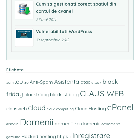
Cum sa gestionati corect spatiul din
contul de cPanel
27 mai 2014
Vulnerabilitati WordPress
10 septembrie 2012
Etichete
.eu
Asistenta
black
Anti-Spam
atac
.com
.ro
attack
CLAUS WEB
friday
blackfriday
blacklist
blog
cPanel
cloud
clausweb
Cloud Hosting
cloud computing
Domenii
domenii .ro
domeniu
domain
ecommerce
Inregistrare
Hacked
hosting
https
gazduire
II