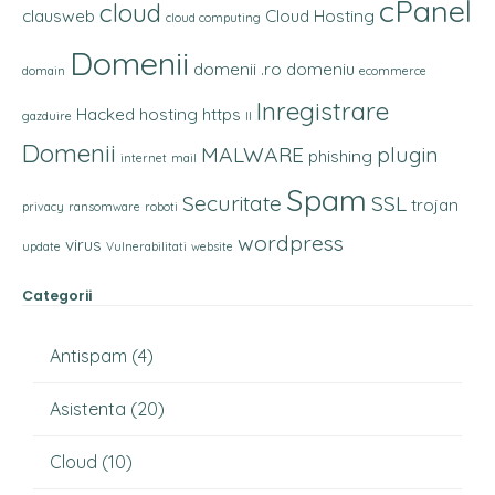
cPanel
cloud
clausweb
Cloud Hosting
cloud computing
Domenii
domenii .ro
domeniu
domain
ecommerce
Inregistrare
Hacked
hosting
https
gazduire
II
Domenii
MALWARE
plugin
phishing
internet
mail
Spam
Securitate
SSL
trojan
privacy
ransomware
roboti
wordpress
virus
update
Vulnerabilitati
website
Categorii
Antispam
(4)
Asistenta
(20)
Cloud
(10)