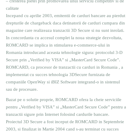
– cresterea pietei prin promovarea unui serviciu competitiv si de
calitate
Incepand cu aprilie 2003, emitentii de carduri bancare au pierdut
drepturile de chargeback daca detinatorii de carduri cumpara din
magazine care realizeaza tranzactii 3D Secure si nu sunt inrolati.
In concordanta cu accesul complet la noua strategie dezvoltata,
ROMCARD se implica in stimularea e-commerce-ului in
Romania introducand aceasta tehnologie sigura: protocolul 3-D
Secure prin „Verified by VISA” si „MasterCard Secure Code”.
ROMCARD, ca procesor de tranzactii cu carduri in Romania , a
implementat cu succes tehnologia 3DSecure furnizata de
companiile OpenWay si iBIZ Software integrand-o in sistemul
sau de procesare.
Bazat pe o solutie proprie, ROMCARD ofera la cheie serviciile
pentru „Verified by VISA” si „MasterCard Secure Code” pentru a
tranzactii sigure prin Internet folosind cardurile bancare.
Proiectul 3D Secure a fost inceput de ROMCARD in Septembrie
2003, si finalizat in Martie 2004 cand s-au terminat cu succes