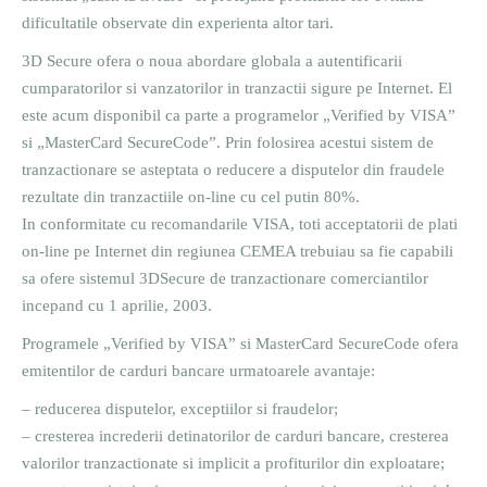
dificultatile observate din experienta altor tari.
3D Secure ofera o noua abordare globala a autentificarii
cumparatorilor si vanzatorilor in tranzactii sigure pe Internet. El
este acum disponibil ca parte a programelor „Verified by VISA”
si „MasterCard SecureCode”. Prin folosirea acestui sistem de
tranzactionare se asteptata o reducere a disputelor din fraudele
rezultate din tranzactiile on-line cu cel putin 80%.
In conformitate cu recomandarile VISA, toti acceptatorii de plati
on-line pe Internet din regiunea CEMEA trebuiau sa fie capabili
sa ofere sistemul 3DSecure de tranzactionare comerciantilor
incepand cu 1 aprilie, 2003.
Programele „Verified by VISA” si MasterCard SecureCode ofera
emitentilor de carduri bancare urmatoarele avantaje:
– reducerea disputelor, exceptiilor si fraudelor;
– cresterea increderii detinatorilor de carduri bancare, cresterea
valorilor tranzactionate si implicit a profiturilor din exploatare;