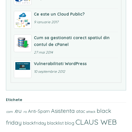
Ce este un Cloud Public?
9 ianuarie 2017
Cum sa gestionati corect spatiul din
contul de cPanel
27 mai 2014
Vulnerabilitati WordPress
10 septembrie 2012
Etichete
.eu
Asistenta
black
Anti-Spam
atac
.com
.ro
attack
CLAUS WEB
friday
blackfriday
blacklist
blog