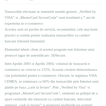
Tranzactiile efectuate in sistemele numite generic „Verified by
VISA” si „MasterCard SecureCode” sunt rezultatul a 7 ani de
experienta in e-commerce.
Acestea sunt un pachet de servicii, recomandari, cele mai bune
practici si cerinte pentru realizarea tranzactiilor cu carduri
bancare folosind Internetul.
Elementul tehnic cheie al acestui program este folosirea unui
protocol sigur de autentificare: 3DSecure.
Intre Aprilie 2003 si Aprilie 2004, volumul de tranzactii e-
commerce au crescut cu 155%. Aceasta crestere demonstreaza
clar potentialul pentru e-commerce. Oricum, in regiunea VISA
CEMEA, se estimeaza ca 60% din tranzactiile prin Internet sunt
platite pe baza „cash la livrare”. Prin „Verified by Visa” si
programul „MasterCard SecureCode”, emitentii au prilejul de a
spori veniturile din tranzactii cu carduri bancare, inlocuind
sistemul „cash la livrare” si protejand profiturile lor evitand