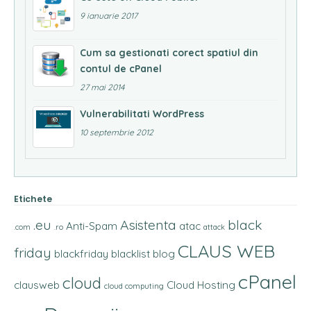
9 ianuarie 2017
Cum sa gestionati corect spatiul din
contul de cPanel
27 mai 2014
Vulnerabilitati WordPress
10 septembrie 2012
Etichete
.eu
Asistenta
black
Anti-Spam
atac
.com
.ro
attack
CLAUS WEB
friday
blackfriday
blacklist
blog
cPanel
cloud
clausweb
Cloud Hosting
cloud computing