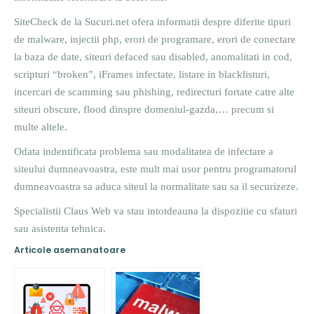
SiteCheck de la Sucuri.net ofera informatii despre diferite tipuri
de malware, injectii php, erori de programare, erori de conectare
la baza de date, siteuri defaced sau disabled, anomalitati in cod,
scripturi “broken”, iFrames infectate, listare in blacklisturi,
incercari de scamming sau phishing, redirecturi fortate catre alte
siteuri obscure, flood dinspre domeniul-gazda,… precum si
multe altele.
Odata indentificata problema sau modalitatea de infectare a
siteului dumneavoastra, este mult mai usor pentru programatorul
dumneavoastra sa aduca siteul la normalitate sau sa il securizeze.
Specialistii Claus Web va stau intotdeauna la dispozitie cu sfaturi
sau asistenta tehnica.
Articole asemanatoare