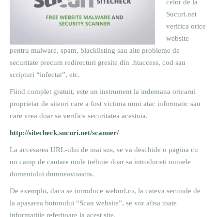
celor de la
Sucuri.net
verifica orice
website
pentru malware, spam, blacklisting sau alte probleme de
securitate precum redirecturi gresite din .htaccess, cod sau
scripturi “infectat”, etc.
Fiind complet gratuit, este un instrument la indemana oricarui
proprietar de siteuri care a fost victima unui atac informatic sau
care vrea doar sa verifice securitatea acestuia.
http://sitecheck.sucuri.net/scanner/
La accesarea URL-ului de mai sus, se va deschide o pagina cu
un camp de cautare unde trebuie doar sa introduceti numele
domeniului dumneavoastra.
De exemplu, daca se introduce weburl.ro, la cateva secunde de
la apasarea butonului “Scan website”, se vor afisa toate
informatiile referitoare la acest site.