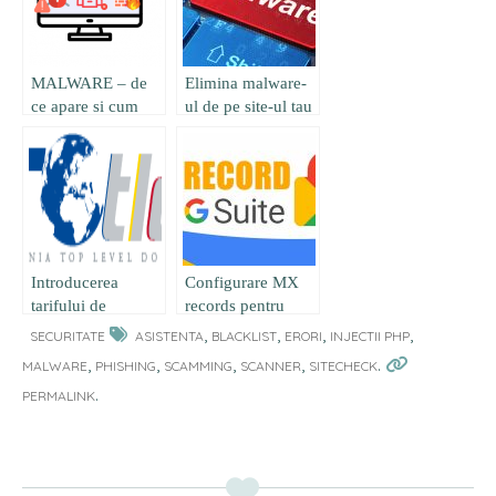
MALWARE – de
Elimina malware-
ce apare si cum
ul de pe site-ul tau
scapam de el
Introducerea
Configurare MX
tarifului de
records pentru
înregistrare și
server de email
,
,
,
,
SECURITATE
ASISTENTA
BLACKLIST
ERORI
INJECTII PHP
mentenanță anuală
prin Google Apps
,
,
,
,
.
MALWARE
PHISHING
SCAMMING
SCANNER
SITECHECK
pentru domeniile
.
PERMALINK
„.ro”