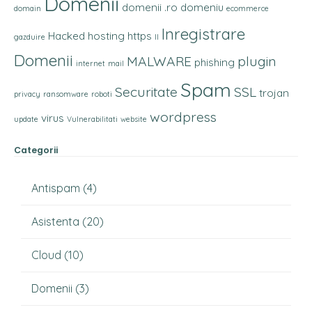
Domenii
domenii .ro
domeniu
domain
ecommerce
Inregistrare
Hacked
hosting
https
gazduire
II
Domenii
MALWARE
plugin
phishing
internet
mail
Spam
Securitate
SSL
trojan
privacy
ransomware
roboti
wordpress
virus
update
Vulnerabilitati
website
Categorii
Antispam
(4)
Asistenta
(20)
Cloud
(10)
Domenii
(3)