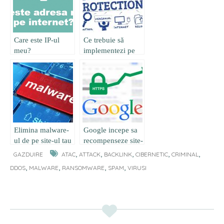
Care este IP-ul
Ce trebuie să
meu?
implementezi pe
site pentru a fi
GDPR compliant
Elimina malware-
Google incepe sa
ul de pe site-ul tau
recompenseze site-
urile cu
,
,
,
,
,
GAZDUIRE
ATAC
ATTACK
BACKLINK
CIBERNETIC
CRIMINAL
HTTPS/SSL cu o
,
,
,
,
DDOS
MALWARE
RANSOMWARE
SPAM
VIRUSI
clasare mai buna
in cautari