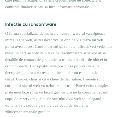
care permit atacatorilor sa afle credentialele de conectare la
conturile financiare sau sa fure informatii personale.
Infectie cu ransomware
O forma specializata de malware, ransomware-ul va cripteaza
intregul site web, astfel incat dvs. si oricine viziteaza nu veti
putea avea acces. Cand incercati sa va autentificati, veti vedea un
mesaj in care se solicita o taxa de rascumparare si se vor afisa
detaliile de contact despre unde sa trimiteti banii – de obicei in
criptomoneda. Daca platiti, este posibil sa primiți cheia de
decriptare pentru a va restaura site-ul, dar nu este intotdeauna
cazul. Uneori, chiar si cu o cheie de decriptare, fisierele sunt
corupte si site-ul web va trebui reconstruit. Puteti evita complet
plata unei taxe si nu va faceti griji cu privire la coruptie, facand
copii de rezerva regulate ale site-ului dvs. web sau alegand o
optiune de gazduire care include copii de siguranta
zilnice/saptamanale gratuite.