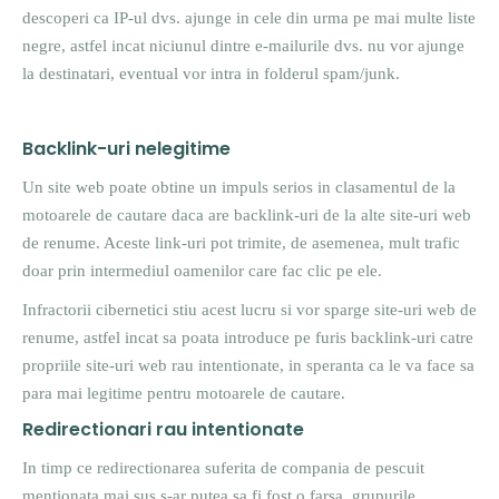
descoperi ca IP-ul dvs. ajunge in cele din urma pe mai multe liste
negre, astfel incat niciunul dintre e-mailurile dvs. nu vor ajunge
la destinatari, eventual vor intra in folderul spam/junk.
Backlink-uri nelegitime
Un site web poate obtine un impuls serios in clasamentul de la
motoarele de cautare daca are backlink-uri de la alte site-uri web
de renume. Aceste link-uri pot trimite, de asemenea, mult trafic
doar prin intermediul oamenilor care fac clic pe ele.
Infractorii cibernetici stiu acest lucru si vor sparge site-uri web de
renume, astfel incat sa poata introduce pe furis backlink-uri catre
propriile site-uri web rau intentionate, in speranta ca le va face sa
para mai legitime pentru motoarele de cautare.
Redirectionari rau intentionate
In timp ce redirectionarea suferita de compania de pescuit
mentionata mai sus s-ar putea sa fi fost o farsa, grupurile