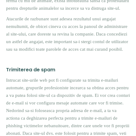
ferma cu mii de animale, exista intotdeauna sansa ca protestatarii
pentru drepturile animalelor sa incerce sa va distruga site-ul.
Atacurile de razbunare sunt adesea rezultatul unui angajat
nemultumit, de obicei cineva cu acces la panoul de administrare
al site-ului, care doreste sa revina la companie. Daca concediezi
un astfel de angajat, este important sa-i stergi contul de utilizator
sau sa modifici toate parolele de acces cat mai curand posibil.
Trimiterea de spam
Intrucat site-urile web pot fi configurate sa trimita e-mailuri
automate, grupurile profesioniste incearca sa obtina acces pentru
a va putea folosi site-ul ca dispozitiv de spam. Ei vor crea conturi
de e-mail si vor configura mesaje automate care vor fi trimise.
Nedorind sa-si foloseasca propria adresa de e-mail, a ta va
actiona ca deghizarea perfecta pentru a trimite e-mailuri de
phishing victimelor nebanuitoare, dintre care unele vor fi propriii
abonati. Daca site-ul dvs. este folosit pentru a trimite spam, veti