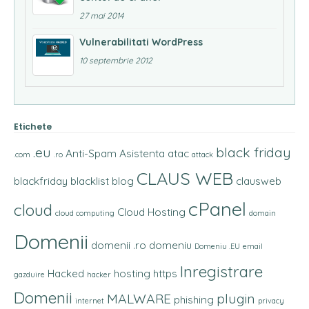
27 mai 2014
Vulnerabilitati WordPress
10 septembrie 2012
Etichete
.eu
black friday
Anti-Spam
Asistenta
atac
.com
.ro
attack
CLAUS WEB
blackfriday
blacklist
blog
clausweb
cPanel
cloud
Cloud Hosting
cloud computing
domain
Domenii
domenii .ro
domeniu
Domeniu .EU
email
Inregistrare
Hacked
hosting
https
gazduire
hacker
Domenii
MALWARE
plugin
phishing
internet
privacy