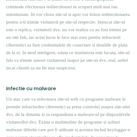
criminale efectueaza redirectionari in scopuri mult mai rau
intentionate. Iti vor clona site-ul si apoi vor folosi redirectionarea
pentru a-ti trimite vizitatorii pe site-ul respectiv. Intrucat site-ul
este o replica, vizitatorii dvs. nu vor realiza ca au fost trimisi pe
un site fals, iar acest lucru le face mai usor pentru infractorii
cibernetici sa fure credentialele de conectare si detaliile de plata
de la ei. In mod inteligent, odata ce inselatoria este facuta, site-ul
fals va trimite uneori vizitatorul inapoi pe site-ul dvs. real, astfel
incat clientii sa nu fie mai suspiciosi.
Infectie cu malware
Un atac care va infecteaza site-ul web cu programe malware le
permite infractorilor cibernetici sa preia controlul asupra site-ului
dvs. de la distanta si sa raspandeasca malware-ul pe dispozitivele
vizitatorilor dvs. Exista o multitudine de programe si softuri
malware diferite care pot fi utilizate si acestea includ keylogger-e