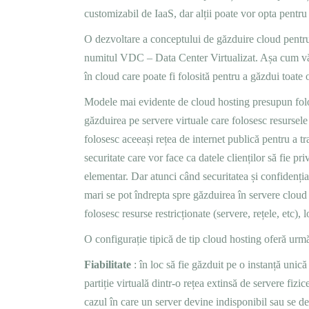
customizabil de IaaS, dar alții poate vor opta pentr
O dezvoltare a conceptului de găzduire cloud pentru c
numitul VDC – Data Center Virtualizat. Așa cum vă p
în cloud care poate fi folosită pentru a găzdui toate
Modele mai evidente de cloud hosting presupun folo
găzduirea pe servere virtuale care folosesc resursele 
folosesc aceeași rețea de internet publică pentru a t
securitate care vor face ca datele clienților să fie pri
elementar. Dar atunci când securitatea și confidenția
mari se pot îndrepta spre găzduirea în servere cloud 
folosesc resurse restricționate (servere, rețele, etc), 
O configurație tipică de tip cloud hosting oferă următ
Fiabilitate
: în loc să fie găzduit pe o instanță unic
partiție virtuală dintr-o rețea extinsă de servere fizic
cazul în care un server devine indisponibil sau se def