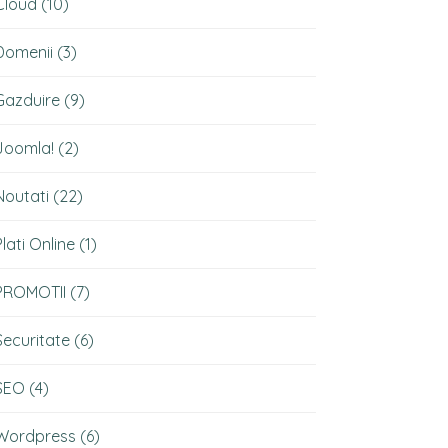
Cloud
(10)
Domenii
(3)
Gazduire
(9)
Joomla!
(2)
Noutati
(22)
Plati Online
(1)
PROMOTII
(7)
Securitate
(6)
SEO
(4)
Wordpress
(6)