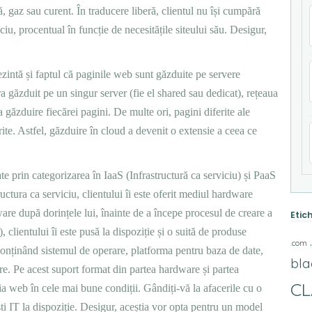
ă, gaz sau curent. În traducere liberă, clientul nu își cumpără
ciu, procentual în funcție de necesitățile siteului său. Desigur,
ezintă și faptul că paginile web sunt găzduite pe servere
era găzduit pe un singur server (fie el shared sau dedicat), rețeaua
a găzduire fiecărei pagini. De multe ori, pagini diferite ale
ite. Astfel, găzduire în cloud a devenit o extensie a ceea ce
te prin categorizarea în IaaS (Infrastructură ca serviciu) și PaaS
ctura ca serviciu, clientului îi este oferit mediul hardware
tware după dorințele lui, înainte de a începe procesul de creare a
Etic
 clientului îi este pusă la dispoziție și o suită de produse
.com
conținând sistemul de operare, platforma pentru baza de date,
bla
e. Pe acest suport format din partea hardware și partea
C
ația web în cele mai bune condiții. Gândiți-vă la afacerile cu o
ști IT la dispoziție. Desigur, aceștia vor opta pentru un model