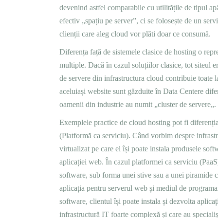
devenind astfel comparabile cu utilitățile de tipul ap
efectiv „spațiu pe server”, ci se folosește de un servi
clienții care aleg cloud vor plăti doar ce consumă.
Diferența față de sistemele clasice de hosting o repr
multiple. Dacă în cazul soluțiilor clasice, tot siteul 
de servere din infrastructura cloud contribuie toate l
aceluiași website sunt găzduite în Data Centere difer
oamenii din industrie au numit
„
cluster de servere
„.
Exemplele practice de cloud hosting pot fi diferenția
(Platformă ca serviciu). Când vorbim despre infrastru
virtualizat pe care el își poate instala produsele sof
aplicației web. În cazul platformei ca serviciu (PaaS),
software, sub forma unei stive sau a unei piramide 
aplicația pentru serverul web și mediul de programar
software, clientul își poate instala și dezvolta aplic
infrastructură IT foarte complexă și care au speciali