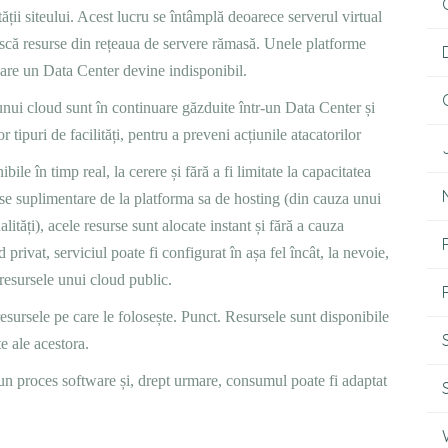
ății siteului. Acest lucru se întâmplă deoarece serverul virtual
ească resurse din rețeaua de servere rămasă. Unele platforme
care un Data Center devine indisponibil.
 unui cloud sunt în continuare găzduite într-un Data Center și
r tipuri de facilități, pentru a preveni acțiunile atacatorilor
bile în timp real, la cerere și fără a fi limitate la capacitatea
rse suplimentare de la platforma sa de hosting (din cauza unui
lități), acele resurse sunt alocate instant și fără a cauza
privat, serviciul poate fi configurat în așa fel încât, la nevoie,
 resursele unui cloud public.
resursele pe care le folosește. Punct. Resursele sunt disponibile
te ale acestora.
-un proces software și, drept urmare, consumul poate fi adaptat