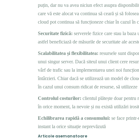
puțin, dar nu va avea niciun efect asupra disponibilit
care vă este alocat va continua să ceară și să folos
cloud pot continua să funcționeze chiar în cazul în 
Securitate fizică:
serverele fizice care stau la baza
astfel beneficiază de măsurile de securitate ale acesto
Scalabilitatea și flexibilitatea:
resursele sunt disponi
unui singur server. Dacă siteul unui client cere resu
vârf de trafic sau la implementarea unei noi funcționa
întârzieri. Chiar dacă se utilizează un model de cloud 
în cazul unui consum ridicat de resurse, să utilizeze
Controlul costurilor:
clientul plătește doar pentru 
în orice moment, la nevoie și nu există utilizări irosi
Echilibrarea rapidă a consumului:
se face printr
instant la orice situație neprevăzută
Articole asemanatoare