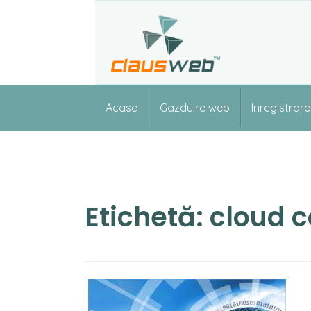
Skip
to
content
Acasa
Gazduire web
Inregistrar
Etichetă:
cloud 