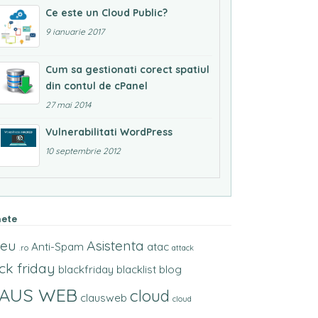
Ce este un Cloud Public?
9 ianuarie 2017
Cum sa gestionati corect spatiul
din contul de cPanel
27 mai 2014
Vulnerabilitati WordPress
10 septembrie 2012
hete
.eu
Asistenta
Anti-Spam
atac
.ro
attack
ck friday
blackfriday
blacklist
blog
LAUS WEB
cloud
clausweb
cloud