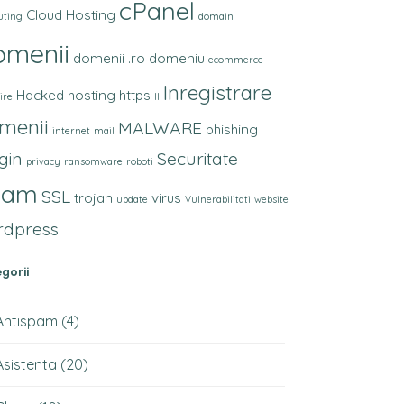
cPanel
Cloud Hosting
uting
domain
omenii
domenii .ro
domeniu
ecommerce
Inregistrare
Hacked
hosting
https
ire
II
menii
MALWARE
phishing
internet
mail
gin
Securitate
privacy
ransomware
roboti
pam
SSL
trojan
virus
update
Vulnerabilitati
website
rdpress
gorii
Antispam
(4)
Asistenta
(20)