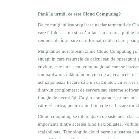
Până la urmă, ce este Cloud Computing?
De ce mulţi utilizatori găsesc neclar termenul de C
care îl folosesc nu ştiu că o fac sau au prea puţine 
semnele de întrebare cu informaţii utile, clare şi sim
Mulţi dintre noi folosim zilnic Cloud Computing şi, î
situaţii în care resursele de calcul sau de operaţiuni
cuvinte, este un sistem computaţional care se bazează
sau hardware, înlăturând nevoia de a avea acele resur
achiziţionează fiecare câte un calculator, un server 
dintr-un conglomerat de servere sau sisteme software 
funcţie de necesităţi. Ca şi o comparaţie, printr-un s
către Electrica, pentru a nu fi nevoie ca fiecare româ
Cloud computing se diferenţiază de sistemele clasice 
importantă dintre acestea fiind flexibilitatea. Vorbi
scalabilitate. Tehnologiile cloud permit ajustarea can