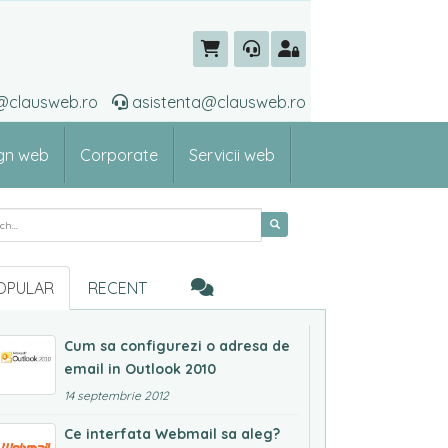
ti@clausweb.ro
asistenta@clausweb.ro
gn web
Corporate
Servicii web
rch for:
OPULAR
RECENT
Cum sa configurezi o adresa de
email in Outlook 2010
14 septembrie 2012
Ce interfata Webmail sa aleg?