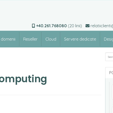
+40.261.768080
(20 linii)
relatiiclien
e domenii
Reseller
Cloud
Servere dedicate
Desi
Sea
P
computing