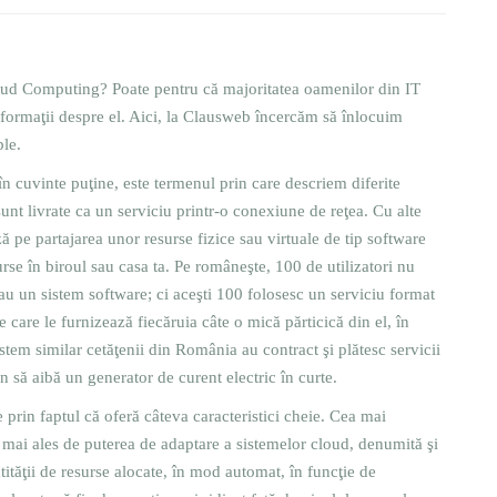
loud Computing? Poate pentru că majoritatea oamenilor din IT
informaţii despre el. Aici, la Clausweb încercăm să înlocuim
ple.
n cuvinte puţine, este termenul prin care descriem diferite
 sunt livrate ca un serviciu printr-o conexiune de reţea. Cu alte
 pe partajarea unor resurse fizice sau virtuale de tip software
se în biroul sau casa ta. Pe româneşte, 100 de utilizatori nu
sau un sistem software; ci aceşti 100 folosesc un serviciu format
care le furnizează fiecăruia câte o mică părticică din el, în
istem similar cetăţenii din România au contract şi plătesc servicii
n să aibă un generator de curent electric în curte.
prin faptul că oferă câteva caracteristici cheie. Cea mai
m mai ales de puterea de adaptare a sistemelor cloud, denumită şi
tităţii de resurse alocate, în mod automat, în funcţie de