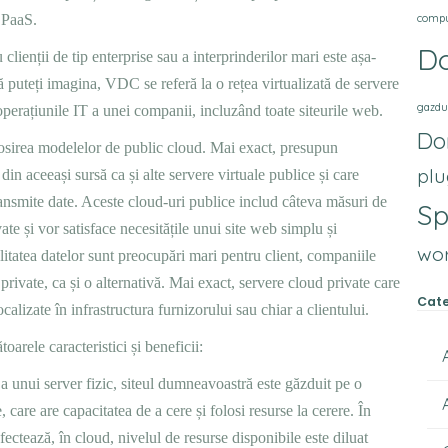
u PaaS.
comp
D
lienții de tip enterprise sau a interprinderilor mari este așa-
uteți imagina, VDC se referă la o rețea virtualizată de servere
gazdu
 operațiunile IT a unei companii, incluzând toate siteurile web.
Do
sirea modelelor de public cloud. Mai exact, presupun
plu
din aceeași sursă ca și alte servere virtuale publice și care
ransmite date. Aceste cloud-uri publice includ câteva măsuri de
S
vate și vor satisface necesitățile unui site web simplu și
wo
litatea datelor sunt preocupări mari pentru client, companiile
private, ca și o alternativă. Mai exact, servere cloud private care
Cate
localizate în infrastructura furnizorului sau chiar a clientului.
oarele caracteristici și beneficii:
ă a unui server fizic, siteul dumneavoastră este găzduit pe o
e, care are capacitatea de a cere și folosi resurse la cerere. În
ectează, în cloud, nivelul de resurse disponibile este diluat