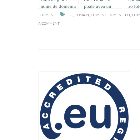
nume de domeniu
poate avea un
.ro fo
nume de domeniu?
diacrit
,
,
,
,
DOMENII
.EU
DOMAIN
DOMENII
DOMENII .EU
DOM
A COMMENT