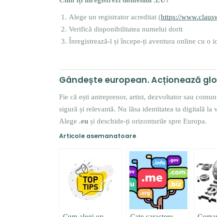
Cum îți înregistrezi domeniul .EU?
Alege un registrator acreditat (
https://www.claus
Verifică disponibilitatea numelui dorit
Înregistrează-l și începe-ți aventura online cu o 
Gândește european. Acționează glo
Fie că ești antreprenor, artist, dezvoltator sau comu
sigură și relevantă. Nu lăsa identitatea ta digitală la 
Alege
.eu
și deschide-ți orizonturile spre Europa.
Articole asemanatoare
Cum alegi un
Cate caractere
Coman