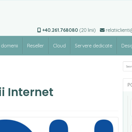
+40.261.768080
(20 linii)
relatiiclien
e domenii
Reseller
Cloud
Servere dedicate
Desi
Sea
P
 Internet