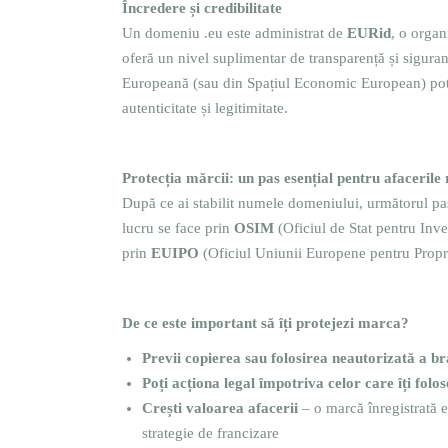
Încredere și credibilitate
Un domeniu .eu este administrat de
EURid
, o orga
oferă un nivel suplimentar de transparență și siguranț
Europeană (sau din Spațiul Economic European) pot 
autenticitate și legitimitate.
Protecția mărcii: un pas esențial pentru afacerile
După ce ai stabilit numele domeniului, următorul pa
lucru se face prin
OSIM
(Oficiul de Stat pentru Inven
prin
EUIPO
(Oficiul Uniunii Europene pentru Proprie
De ce este important să îți protejezi marca?
Previi copierea sau folosirea neautorizată a br
Poți acționa legal împotriva celor care îți fol
Crești valoarea afacerii
– o marcă înregistrată es
strategie de francizare