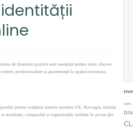
identității
line
 nume de domeniu potrivit este esențială pentru orice afacere,
credere, profesionalism și apartenență la spațiul european,
Etic
.com
sponibil pentru cetățenii statelor membre UE, Norvegia, Islanda
bla
 rezidenții, companiile și organizațiile stabilite în aceste țări.
C