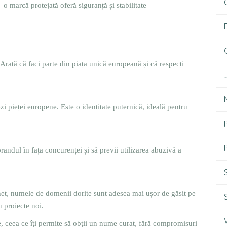
 o marcă protejată oferă siguranță și stabilitate
Arată că faci parte din piața unică europeană și că respecți
sezi pieței europene. Este o identitate puternică, ideală pentru
brandul în fața concurenței și să previi utilizarea abuzivă a
et, numele de domenii dorite sunt adesea mai ușor de găsit pe
u proiecte noi.
, ceea ce îți permite să obții un nume curat, fără compromisuri