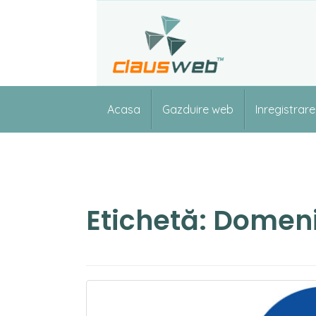
Skip
to
content
Acasa
Gazduire web
Inregistrar
Etichetă:
Domenii