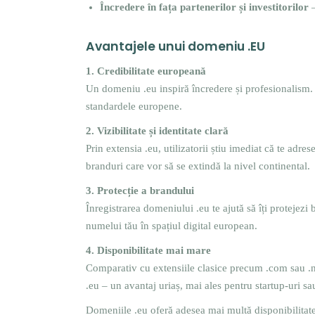
Încredere în fața partenerilor și investitorilor
–
Avantajele unui domeniu .EU
1. Credibilitate europeană
Un domeniu .eu inspiră încredere și profesionalism. 
standardele europene.
2. Vizibilitate și identitate clară
Prin extensia .eu, utilizatorii știu imediat că te adre
branduri care vor să se extindă la nivel continental.
3. Protecție a brandului
Înregistrarea domeniului .eu te ajută să îți protejezi 
numelui tău în spațiul digital european.
4. Disponibilitate mai mare
Comparativ cu extensiile clasice precum .com sau .n
.eu – un avantaj uriaș, mai ales pentru startup-uri sa
Domeniile .eu oferă adesea mai multă disponibilitate