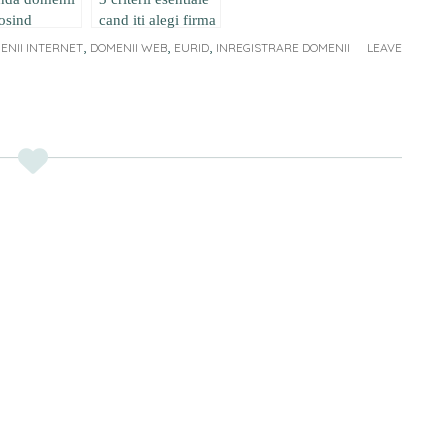
losind
cand iti alegi firma
ice!
de web hosting
,
,
,
ENII INTERNET
DOMENII WEB
EURID
INREGISTRARE DOMENII
LEAVE