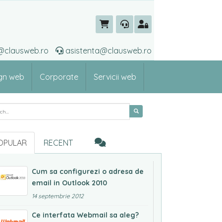
ti@clausweb.ro
asistenta@clausweb.ro
gn web
Corporate
Servicii web
rch for:
OPULAR
RECENT
Cum sa configurezi o adresa de
email in Outlook 2010
14 septembrie 2012
Ce interfata Webmail sa aleg?