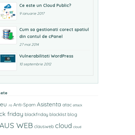
Ce este un Cloud Public?
9 ianuarie 2017
Cum sa gestionati corect spatiul
din contul de cPanel
27 mai 2014
Vulnerabilitati WordPress
10 septembrie 2012
hete
.eu
Asistenta
Anti-Spam
atac
.ro
attack
ck friday
blackfriday
blacklist
blog
LAUS WEB
cloud
clausweb
cloud