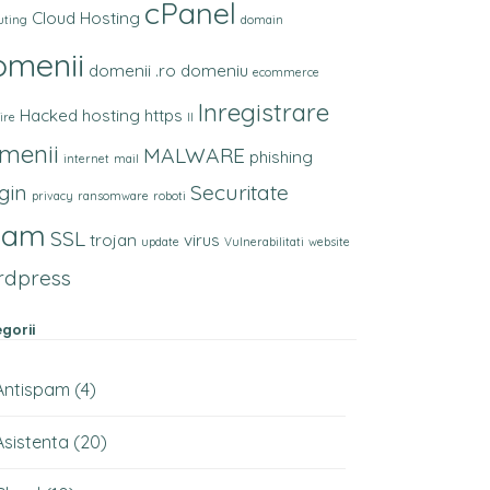
cPanel
Cloud Hosting
uting
domain
omenii
domenii .ro
domeniu
ecommerce
Inregistrare
Hacked
hosting
https
ire
II
menii
MALWARE
phishing
internet
mail
gin
Securitate
privacy
ransomware
roboti
pam
SSL
trojan
virus
update
Vulnerabilitati
website
rdpress
gorii
Antispam
(4)
Asistenta
(20)