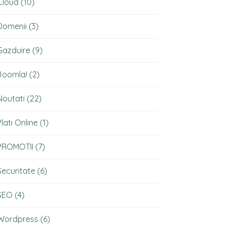
Cloud
(10)
Domenii
(3)
Gazduire
(9)
Joomla!
(2)
Noutati
(22)
Plati Online
(1)
PROMOTII
(7)
Securitate
(6)
SEO
(4)
Wordpress
(6)