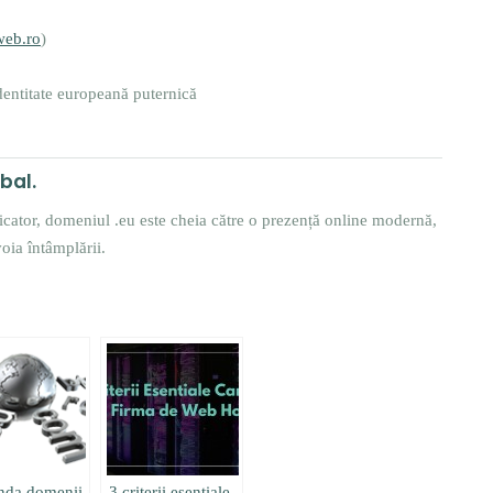
web.ro
)
identitate europeană puternică
bal.
nicator, domeniul .eu este cheia către o prezență online modernă,
voia întâmplării.
da domenii
3 criterii esentiale