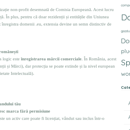
comp
nizație non-profit desemnată de Comisia Europeană. Acest lucru
D
ă. În plus, pentru că doar rezidenții și entitățile din Uniunea
înregistra domenii .eu, extensia devine un semn distinctiv de
gazdu
Do
plu
 românești
s logic este
înregistrarea mărcii comerciale
. În România, acest
S
ții și Mărci), dar protecția se poate extinde și la nivel european
wo
tate Intelectuală).
Cate
andului tău
osesc marca fără permisiune
te un activ care poate fi licențiat, vândut sau inclus într-o